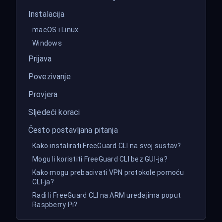
Instalacija
macOS i Linux
Windows
Prijava
Povezivanje
Provjera
Sljedeći koraci
Često postavljana pitanja
Kako instalirati FreeGuard CLI na svoj sustav?
Mogu li koristiti FreeGuard CLI bez GUI-ja?
Kako mogu prebacivati VPN protokole pomoću
CLI-ja?
Radi li FreeGuard CLI na ARM uređajima poput
Raspberry Pi?