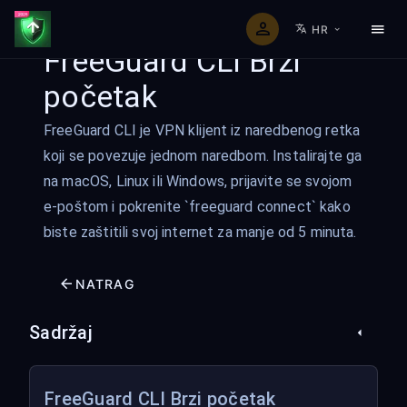
HR
FreeGuard CLI Brzi
početak
FreeGuard CLI je VPN klijent iz naredbenog retka
koji se povezuje jednom naredbom. Instalirajte ga
na macOS, Linux ili Windows, prijavite se svojom
e-poštom i pokrenite `freeguard connect` kako
biste zaštitili svoj internet za manje od 5 minuta.
NATRAG
Sadržaj
FreeGuard CLI Brzi početak