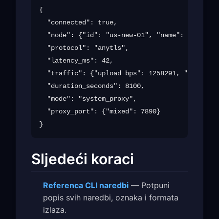
{

  "connected": true,

  "node": {"id": "us-new-01", "name": "United 
  "protocol": "anytls",

  "latency_ms": 42,

  "traffic": {"upload_bps": 1258291, "download
  "duration_seconds": 8100,

  "mode": "system_proxy",

  "proxy_port": {"mixed": 7890}

Sljedeći koraci
Referenca CLI naredbi
— Potpuni
popis svih naredbi, oznaka i formata
izlaza.