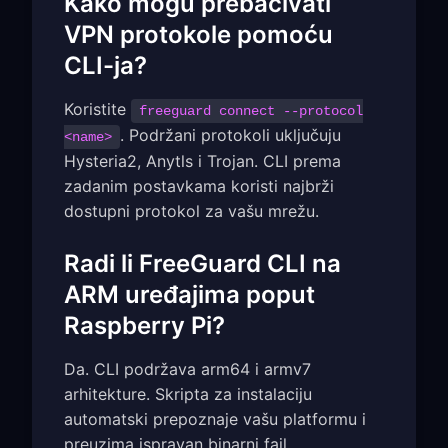
Kako mogu prebacivati
VPN protokole pomoću
CLI-ja?
Koristite
freeguard connect --protocol
. Podržani protokoli uključuju
<name>
Hysteria2, Anytls i Trojan. CLI prema
zadanim postavkama koristi najbrži
dostupni protokol za vašu mrežu.
Radi li FreeGuard CLI na
ARM uređajima poput
Raspberry Pi?
Da. CLI podržava arm64 i armv7
arhitekture. Skripta za instalaciju
automatski prepoznaje vašu platformu i
preuzima ispravan binarni fajl.