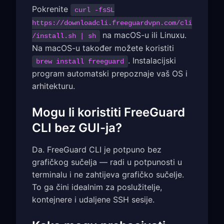
Pokrenite
curl -fsSL
https://downloadcli.freeguardvpn.com/cli
na macOS-u ili Linuxu.
/install.sh | sh
Na macOS-u također možete koristiti
. Instalacijski
brew install freeguard
program automatski prepoznaje vaš OS i
arhitekturu.
Mogu li koristiti FreeGuard
CLI bez GUI-ja?
Da. FreeGuard CLI je potpuno bez
grafičkog sučelja — radi u potpunosti u
terminalu i ne zahtijeva grafičko sučelje.
To ga čini idealnim za poslužitelje,
kontejnere i udaljene SSH sesije.