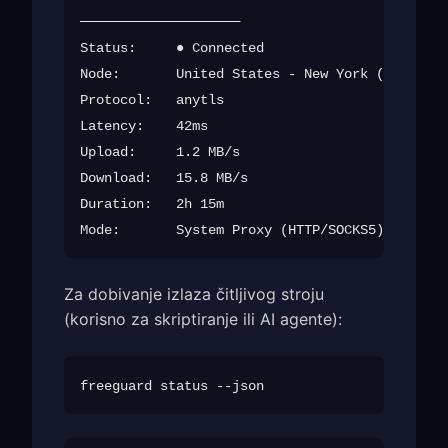
────────────────────

Status:     ● Connected

Node:       United States - New York (us-new-0
Protocol:   anytls

Latency:    42ms

Upload:     1.2 MB/s

Download:   15.8 MB/s

Duration:   2h 15m

Za dobivanje izlaza čitljivog stroju
(korisno za skriptiranje ili AI agente):