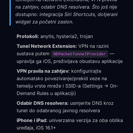
na zahtjev, odabir DNS resolvera. Što još nije
dostupno: integracija Siri Shortcuts, dotjerani
widget za početni zaslon.
Protokoli:
anytls, hysteria2, trojan
Tunel Network Extension:
VPN na razini
sustava putem
—
NEPacketTunnelProvider
upravlja ga iOS, preživljava obustavu aplikacije
VPN pravila na zahtjev:
konfigurirajte
automatsko povezivanje/prekid veze na
temelju vrste mreže i SSID-a (Settings → On-
Demand Rules u aplikaciji)
Odabir DNS resolvera:
usmjerite DNS kroz
tunel do odabranog javnog resolvera
iPhone i iPad:
univerzalna verzija za oba oblika
uređaja, iOS 16.1+