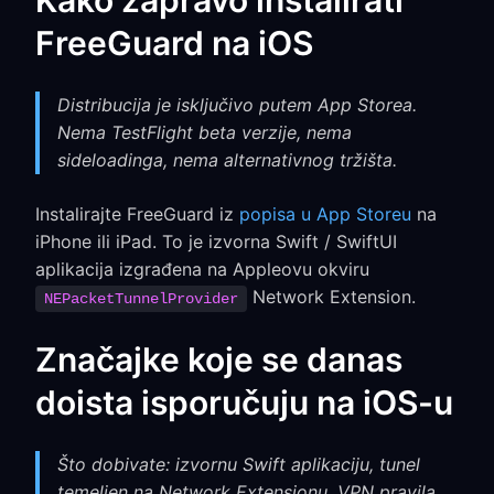
Kako zapravo instalirati
FreeGuard na iOS
Distribucija je isključivo putem App Storea.
Nema TestFlight beta verzije, nema
sideloadinga, nema alternativnog tržišta.
Instalirajte FreeGuard iz
popisa u App Storeu
na
iPhone ili iPad. To je izvorna Swift / SwiftUI
aplikacija izgrađena na Appleovu okviru
Network Extension.
NEPacketTunnelProvider
Značajke koje se danas
doista isporučuju na iOS-u
Što dobivate: izvornu Swift aplikaciju, tunel
temeljen na Network Extensionu, VPN pravila