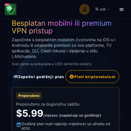
HR
PREMIUM VPN PLANOVI ZA SVAKI UREĐAJ
Besplatan mobilni ili premium
VPN pristup
Započnite s besplatnim mobilnim čvorovima na iOS-u i
Androidu ili odaberite premium za sve platforme, TV
aplikacije, CLI, Clash tokove i dijeljenje u stilu
LAN/ruetera.
Sve cijene su prikazane u USD (američki dolari).
Započni godišnji plan
Plati kriptovalutom
Preporučeno
Preporučeno za dugoročnu zaštitu
$5.99
/mjesec (naplaćuje se godišnje)
Godišnji plan nudi najbolju vrijednost uz uštedu od
40%!