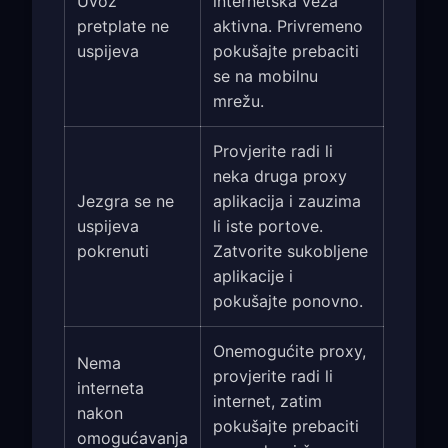
Uvoz
internetska veza
pretplate ne
aktivna. Privremeno
uspijeva
pokušajte prebaciti
se na mobilnu
mrežu.
Provjerite radi li
neka druga proxy
Jezgra se ne
aplikacija i zauzima
uspijeva
li iste portove.
pokrenuti
Zatvorite sukobljene
aplikacije i
pokušajte ponovno.
Onemogućite proxy,
Nema
provjerite radi li
interneta
internet, zatim
nakon
pokušajte prebaciti
omogućavanja