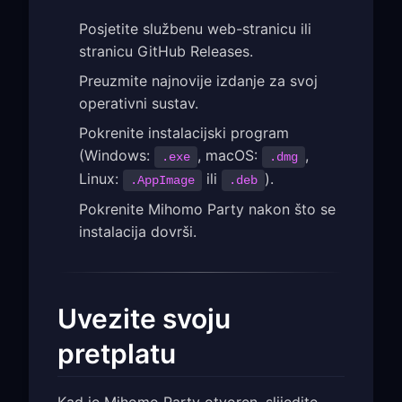
Posjetite službenu web-stranicu ili
stranicu GitHub Releases.
Preuzmite najnovije izdanje za svoj
operativni sustav.
Pokrenite instalacijski program
(Windows:
, macOS:
,
.exe
.dmg
Linux:
ili
).
.AppImage
.deb
Pokrenite Mihomo Party nakon što se
instalacija dovrši.
Uvezite svoju
pretplatu
Kad je Mihomo Party otvoren, slijedite