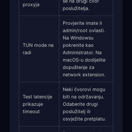
se na drugi čvor
proxyja
poslužitelja.
Provjerite imate li
admin/root ovlasti.
Na Windowsu
TUN mode ne
pokrenite kao
radi
Administrator. Na
macOS-u dodijelite
dopuštenje za
network extension.
Neki čvorovi mogu
Test latencije
biti na održavanju.
prikazuje
Odaberite drugi
timeout
poslužitelj ili
osvježite pretplatu.