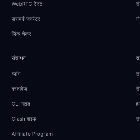
WebRTC टेस्ट
स
पासवर्ड जनरेटर
ग
लिंक चेकर
संसाधन
स
ब्लॉग
सह
दस्तावेज़
स
CLI गाइड
हम
Clash गाइड
सं
Affiliate Program