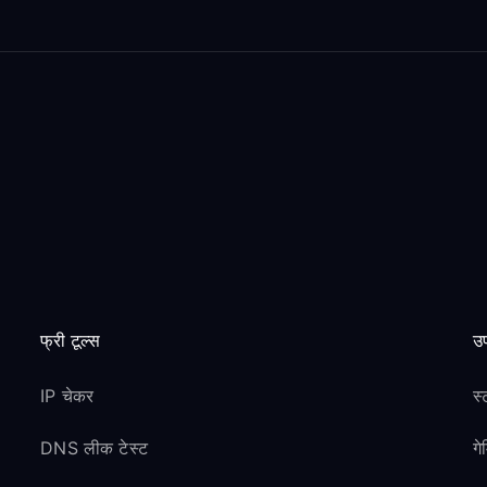
फ्री टूल्स
उप
IP चेकर
स्
DNS लीक टेस्ट
ग