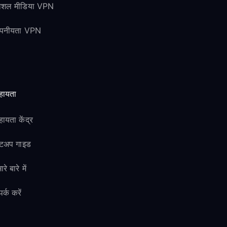
ोशल मीडिया VPN
ोपनीयता VPN
हायता
ायता केंद्र
ेटअप गाइड
ारे बारे में
पर्क करें