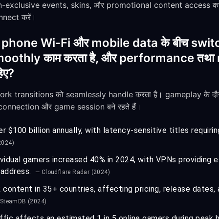
n-exclusive events, skins, और promotional content access करने
nect करें।
 मेरा phone Wi-Fi और mobile data के बीच switc
hly काम करता है, और performance तथा relia
हिए?
ork transitions को seamlessly handle करता है। gameplay के दौर
onnection और game session बने रहते हैं।
 $100 billion annually, with latency-sensitive titles requiri
2024)
vidual gamers increased 40% in 2024, with VPNs providing e
P address.
— Cloudflare Radar (2024)
 content in 35+ countries, affecting pricing, release dates,
 SteamDB (2024)
ffic affects an estimated 1 in 5 online gamers during peak ho