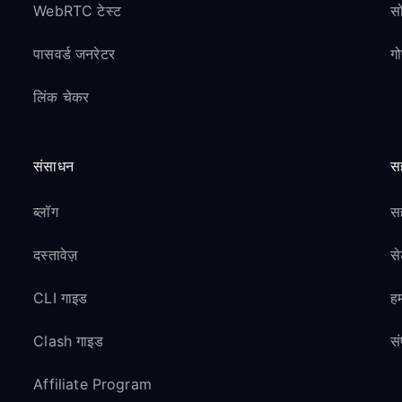
WebRTC टेस्ट
स
पासवर्ड जनरेटर
ग
लिंक चेकर
संसाधन
स
ब्लॉग
सह
दस्तावेज़
स
CLI गाइड
हम
Clash गाइड
सं
Affiliate Program