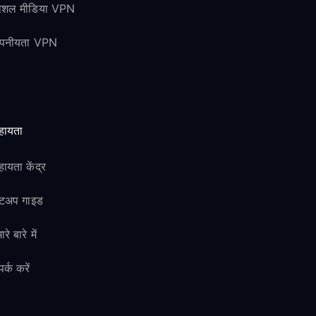
ोशल मीडिया VPN
ोपनीयता VPN
हायता
ायता केंद्र
ेटअप गाइड
ारे बारे में
पर्क करें