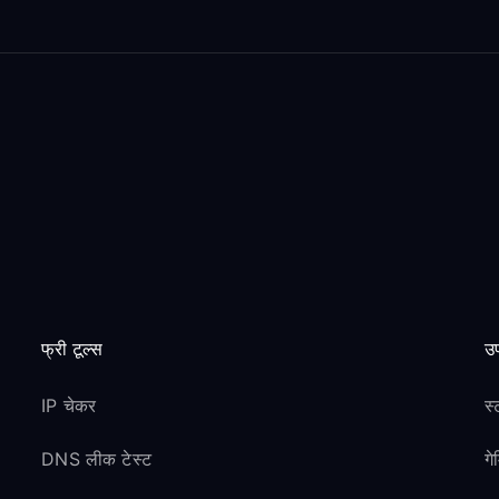
फ्री टूल्स
उप
IP चेकर
स्
DNS लीक टेस्ट
ग