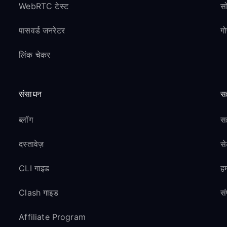
WebRTC टेस्ट
स
पासवर्ड जनरेटर
ग
लिंक चेकर
संसाधन
स
ब्लॉग
सह
दस्तावेज़
स
CLI गाइड
हम
Clash गाइड
सं
Affiliate Program