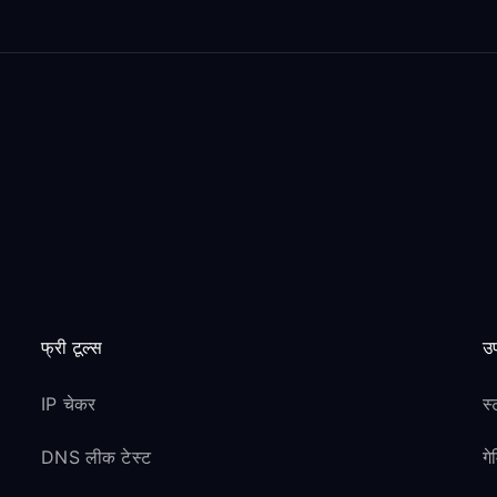
फ्री टूल्स
उप
IP चेकर
स्
DNS लीक टेस्ट
ग