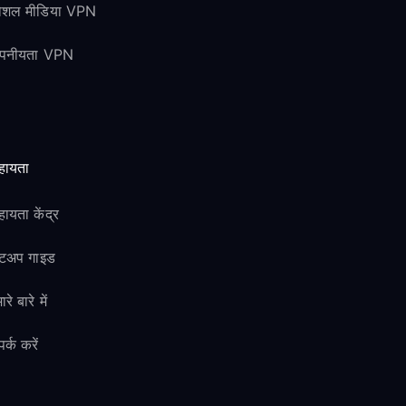
ोशल मीडिया VPN
ोपनीयता VPN
हायता
ायता केंद्र
ेटअप गाइड
ारे बारे में
पर्क करें