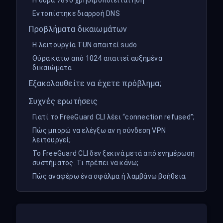
Η θύρα 7890 χρησιμοποιείται ήδη
Εντοπίστηκε διαρροή DNS
Προβλήματα δικαιωμάτων
Η λειτουργία TUN απαιτεί sudo
Θύρα κάτω από 1024 απαιτεί αυξημένα
δικαιώματα
Εξακολουθείτε να έχετε πρόβλημα;
Συχνές ερωτήσεις
Γιατί το FreeGuard CLI λέει “connection refused”;
Πώς μπορώ να ελέγξω αν η σύνδεση VPN
λειτουργεί;
Το FreeGuard CLI δεν ξεκινά μετά από ενημέρωση
συστήματος. Τι πρέπει να κάνω;
Πώς αναφέρω ένα σφάλμα ή λαμβάνω βοήθεια;