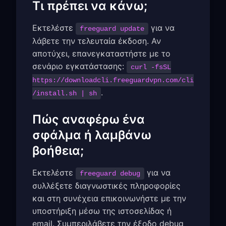
Τι πρέπει να κάνω;
Εκτελέστε
για να
freeguard update
λάβετε την τελευταία έκδοση. Αν
αποτύχει, επανεγκαταστήστε με το
σενάριο εγκατάστασης:
curl -fsSL
https://downloadcli.freeguardvpn.com/cli
.
/install.sh | sh
Πώς αναφέρω ένα
σφάλμα ή λαμβάνω
βοήθεια;
Εκτελέστε
για να
freeguard debug
συλλέξετε διαγνωστικές πληροφορίες
και στη συνέχεια επικοινωνήστε με την
υποστήριξη μέσω της ιστοσελίδας ή
email. Συμπεριλάβετε την έξοδο debug