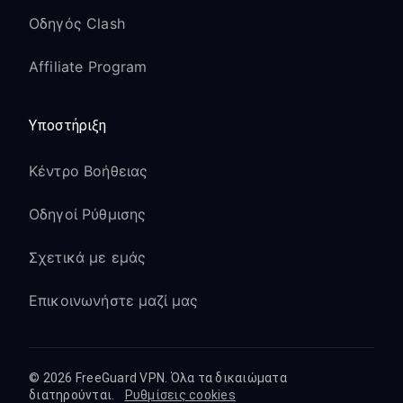
περιφερειακές βιβλιοθήκες
Οδηγός Clash
περιεχομένου
Οι δωρεάν ταινίες και τηλεοπτικές
Affiliate Program
εκπομπές διαφέρουν ανά τοποθεσία
Τα κανάλια Live TV διαφέρουν
Υποστήριξη
σημαντικά ανά περιοχή
Οι premium συνδρομές λειτουργούν
Κέντρο Βοήθειας
μέσω VPN
Οδηγοί Ρύθμισης
Netflix στο Roku:
Σχετικά με εμάς
Πρόσβαση σε διαφορετικές
Επικοινωνήστε μαζί μας
περιφερειακές βιβλιοθήκες του Netflix
Χρησιμοποιήστε διακομιστές ΗΠΑ για
τη μεγαλύτερη επιλογή αγγλικού
περιεχομένου
© 2026 FreeGuard VPN. Όλα τα δικαιώματα
διατηρούνται.
Ρυθμίσεις cookies