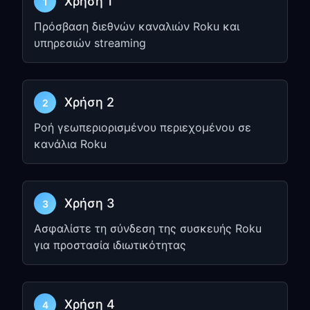
Χρήση 1
1
Πρόσβαση διεθνών καναλιών Roku και
Βήμα 2: Διαμορφώστε τις
υπηρεσιών streaming
Ρυθμίσεις Δικτύου του
Roku
Χρήση 2
2
Από την αρχική οθόνη του Roku,
πατήστε το
Home button
στο
Ροή γεωπεριορισμένου περιεχομένου σε
τηλεχειριστήριό σας
κανάλια Roku
Μεταβείτε στις
Settings
→
Network
Επιλέξτε
Set up connection
→
Wireless
Χρήση 3
3
Επιλέξτε το δίκτυο Wi-Fi σας
Ασφαλίστε τη σύνδεση της συσκευής Roku
για προστασία ιδιωτικότητας
Επιλέξτε
Advanced
→
Manual setup
Διαμορφώστε τις ρυθμίσεις δικτύου
σας και, στη συνέχεια, επιλέξτε
Proxy
Χρήση 4
4