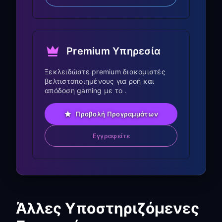
Η φωνητική αναζήτηση (σε
υποστηριζόμενα τηλεχειριστήρια)
λειτουργεί μέσω VPN
Premium Υπηρεσία
Roku Channel Store:
Ξεκλειδώστε premium διακομιστές
βελτιστοποιημένους για ροή και
Πρόσβαση σε διαφορετικά
απόδοση gaming με το .
περιφερειακά Roku Channel Stores
Λήψη καναλιών και εφαρμογών ανά
Προβολή Προγραμμάτων
περιοχή
Εγγραφείτε
Τα ιδιωτικά κανάλια και τα κανάλια
προγραμματιστή λειτουργούν με VPN
Οι προτάσεις καναλιών
προσαρμόζονται στην τοποθεσία VPN
Άλλες Υποστηριζόμενες
Οφέλη του