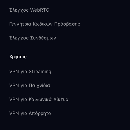
Η υποστήριξη Dolby Vision διατηρείται
Έλεγχος WebRTC
με VPN
Το Voice Remote Pro λειτουργεί με
Γεννήτρια Κωδικών Πρόσβασης
σύνδεση VPN
Έλεγχος Συνδέσμων
Roku Express/Express 4K+:
Συμβατό με Roku OS 10 και νεότερο
Χρήσεις
Η ροή 1080p/4K λειτουργεί
VPN για Streaming
απρόσκοπτα με VPN
Διατηρείται η τυπική λειτουργικότητα
VPN για Παιχνίδια
του τηλεχειριστηρίου Roku
VPN για Κοινωνικά Δίκτυα
Συμπαγής σχεδιασμός ιδανικός για
ταξίδια με VPN
VPN για Απόρρητο
Μοντέλα Roku TV: