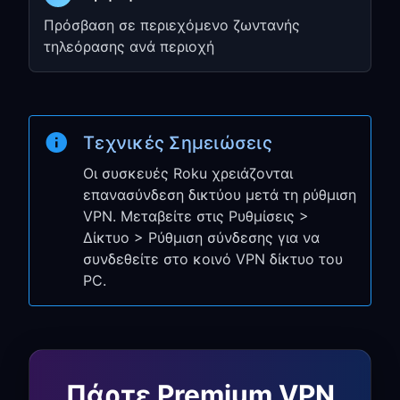
Επιλέξτε
Manual
Πρόσβαση σε περιεχόμενο ζωντανής
Εισαγάγετε το
HTTP Proxy
τηλεόρασης ανά περιοχή
(διεύθυνση IP) και το
Port
από το
Βήμα 1
Επιλέξτε
Connect
Τεχνικές Σημειώσεις
Βήμα 3: Δοκιμάστε τη
Οι συσκευές Roku χρειάζονται
Σύνδεσή σας
επανασύνδεση δικτύου μετά τη ρύθμιση
VPN. Μεταβείτε στις Ρυθμίσεις >
Μεταβείτε στις
Settings
→
Network
Δίκτυο > Ρύθμιση σύνδεσης για να
→
Check connection
συνδεθείτε στο κοινό VPN δίκτυο του
Επαληθεύστε ότι η σύνδεση είναι
PC.
επιτυχής
Ανοίξτε οποιοδήποτε κανάλι
streaming (Netflix, YouTube, κ.λπ.)
Ελέγξτε αν μπορείτε να αποκτήσετε
Πάρτε Premium VPN
πρόσβαση σε περιεχόμενο με