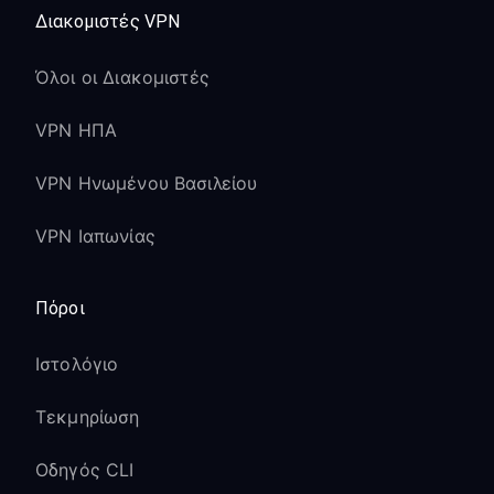
Ενσωματωμένο Roku OS με πλήρη
Διακομιστές VPN
υποστήριξη Proxy
Όλοι οι Διακομιστές
Όλες οι μάρκες Roku TV (TCL,
Hisense, Sharp, κ.λπ.) είναι συμβατές
VPN ΗΠΑ
Οι λειτουργίες TV και τα
χαρακτηριστικά Roku λειτουργούν
VPN Ηνωμένου Βασιλείου
ταυτόχρονα
VPN Ιαπωνίας
Η Antenna TV και το streaming
λειτουργούν μαζί με VPN
Πόροι
Βελτιστοποίηση
Καναλιών Streaming
Ιστολόγιο
Τεκμηρίωση
The Roku Channel:
Οδηγός CLI
Πρόσβαση σε διαφορετικές