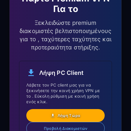
γεωγραφικούς περιορισμούς
Για το
Η συσκευή Roku σας χρησιμοποιεί
Ξεκλειδώστε premium
πλέον VPN μέσω του υπολογιστή σας!
διακομιστές βελτιστοποιημένους
Ειδικές Δυνατότητες
για το , ταχύτερες ταχύτητες και
προτεραιότητα στήριξης.
του Roku
Ενσωμάτωση Roku OS:
Λήψη PC Client
Διατηρείται η πλήρης λειτουργικότητα
Λάβετε τον PC client μας για να
του Roku OS με σύνδεση VPN
ξεκινήσετε την κοινή χρήση VPN με
το . Εύκολη ρύθμιση με κοινή χρήση
Η απλή πλοήγηση με το
ενός κλικ.
τηλεχειριστήριο λειτουργεί κανονικά
Το περιβάλλον του Roku και οι
Λήψη Τώρα
προτάσεις προσαρμόζονται στην
Προβολή Διακομιστών
τοποθεσία VPN