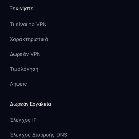
Τελευταίο Roku OS με βελτιωμένη
Ξεκινήστε
υποστήριξη Proxy
Τι είναι το VPN
Ο τετραπύρηνος επεξεργαστής
χειρίζεται αποτελεσματικά τη
Χαρακτηριστικά
δρομολόγηση VPN
Περιεχόμενο 4K HDR μεταδίδεται
Δωρεάν VPN
βέλτιστα μέσω VPN
Τιμολόγηση
Διαθέσιμη θύρα Ethernet για επιλογή
σύνδεσης με PC
Λήψεις
Roku Streaming Stick 4K+:
Δωρεάν Εργαλεία
Πλήρης υποστήριξη Proxy στο Roku
OS 11 και νεότερο
Έλεγχος IP
Η ποιότητα περιεχομένου 4K HDR
διατηρείται μέσω VPN
Έλεγχος Διαρροής DNS