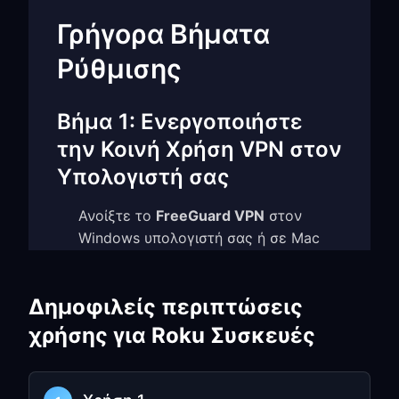
Γρήγορα Βήματα
Ρύθμισης
Βήμα 1: Ενεργοποιήστε
την Κοινή Χρήση VPN στον
Υπολογιστή σας
Ανοίξτε το
FreeGuard VPN
στον
Windows υπολογιστή σας ή σε Mac
Μεταβείτε στις
Settings
και
ενεργοποιήστε το
TUN Mode
Δημοφιλείς περιπτώσεις
Ενεργοποιήστε το
Allow LAN Access
χρήσης για Roku Συσκευές
Σημειώστε τη
διεύθυνση IP
και τον
αριθμό θύρας
(π.χ.,
)
192.168.1.5:7890