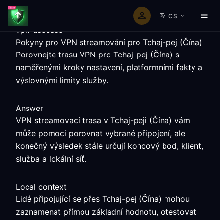
CS
vpn-usecase
Pokyny pro VPN streamování pro Tchaj-pej (Čína)
Porovnejte trasu VPN pro Tchaj-pej (Čína) s
naměřenými kroky nastavení, platformními fakty a
výslovnými limity služby.
Answer
VPN streamovací trasa v Tchaj-peji (Čína) vám
může pomoci porovnat vybrané připojení, ale
konečný výsledek stále určují koncový bod, klient,
služba a lokální síť.
Local context
Lidé připojující se přes Tchaj-pej (Čína) mohou
zaznamenat přímou základní hodnotu, otestovat