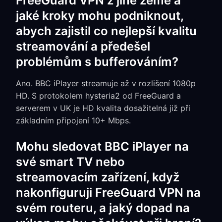
FreeGuard VPN z jiné země a
jaké kroky mohu podniknout,
abych zajistil co nejlepší kvalitu
streamování a předešel
problémům s bufferováním?
Ano. BBC iPlayer streamuje až v rozlišení 1080p
HD. S protokolem hysteria2 od FreeGuard a
serverem v UK je HD kvalita dosažitelná již při
základním připojení 10+ Mbps.
Mohu sledovat BBC iPlayer na
své smart TV nebo
streamovacím zařízení, když
nakonfiguruji FreeGuard VPN na
svém routeru, a jaký dopad na