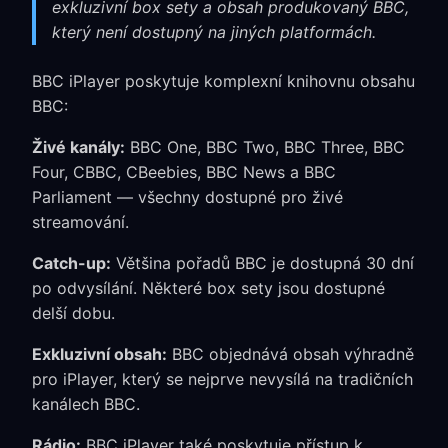
exkluzivní box sety a obsah produkovaný BBC,
který není dostupný na jiných platformách.
BBC iPlayer poskytuje komplexní knihovnu obsahu
BBC:
Živé kanály:
BBC One, BBC Two, BBC Three, BBC
Four, CBBC, CBeebies, BBC News a BBC
Parliament — všechny dostupné pro živé
streamování.
Catch-up:
Většina pořadů BBC je dostupná 30 dní
po odvysílání. Některé box sety jsou dostupné
delší dobu.
Exkluzivní obsah:
BBC objednává obsah výhradně
pro iPlayer, který se nejprve nevysílá na tradičních
kanálech BBC.
Rádio:
BBC iPlayer také poskytuje přístup k