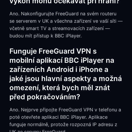
výkon mohu očekávat při hraní?
Ano. Nakonfigurujte FreeGuard na svém routeru
se serverem v UK a všechna zařízení ve vaší síti —
včetně smart TV a streamovacích zařízení —
budou mít přístup k BBC iPlayer.
Funguje FreeGuard VPN s
mobilní aplikací BBC iPlayer na
zařízeních Android i iPhone a
jaké jsou hlavní aspekty a možná
omezení, která bych měl znát
před pokračováním?
Ano. Nejprve připojte FreeGuard VPN v telefonu a
poté otevřete aplikaci BBC iPlayer. Aplikace
funguje normálně, protože rozpozná IP adresu z
UK ze serveru FreeGuard.