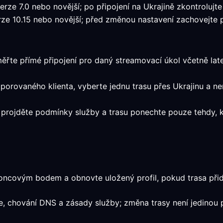
ze 7.0 nebo novější; po připojení na Ukrajině zkontrolujte 
e 10.15 nebo novější; před změnou nastavení zachovejte pr
měřte přímé připojení pro daný streamovací úkol včetně laten
dporovaného klienta, vyberte jednu trasu přes Ukrajinu a n
t, projděte podmínky služby a trasu ponechte pouze tehdy
oncovým bodem a obnovte uložený profil, pokud trasa přidá
ace, chování DNS a zásady služby; změna trasy není jedinou