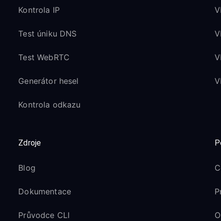
Kontrola IP
V
Test úniku DNS
V
Test WebRTC
V
Generátor hesel
V
Kontrola odkazu
Zdroje
P
Blog
C
Dokumentace
P
Průvodce CLI
O