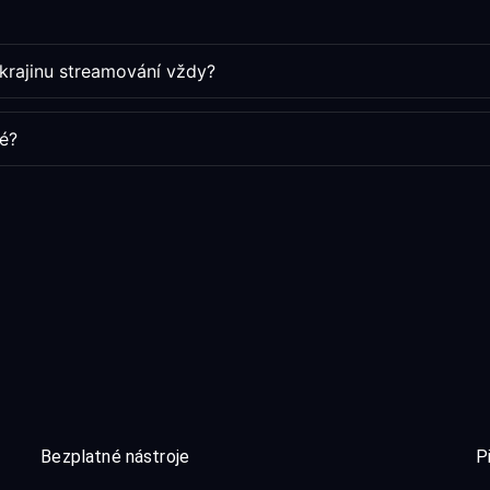
Ukrajinu streamování vždy?
é?
Bezplatné nástroje
P