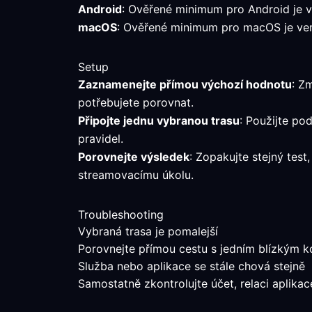
Android
: Ověřené minimum pro Android je ver
macOS
: Ověřené minimum pro macOS je verz
Setup
Zaznamenejte přímou výchozí hodnotu
: Z
potřebujete porovnat.
Připojte jednu vybranou trasu
: Použijte po
pravidel.
Porovnejte výsledek
: Zopakujte stejný tes
streamovacímu úkolu.
Troubleshooting
Vybraná trasa je pomalejší
Porovnejte přímou cestu s jedním blízkým k
Služba nebo aplikace se stále chová stejně
Samostatně zkontrolujte účet, relaci aplik