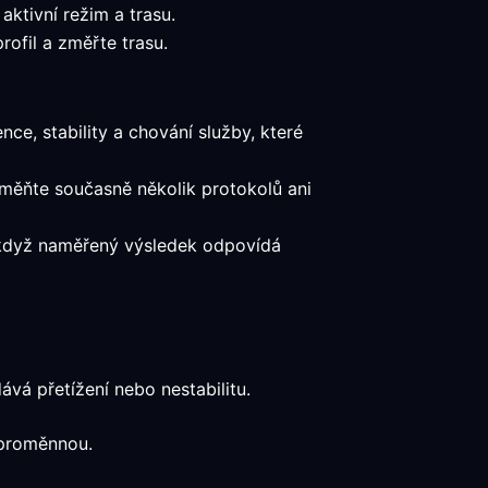
aktivní režim a trasu.
ofil a změřte trasu.
ce, stability a chování služby, které
eměňte současně několik protokolů ani
, když naměřený výsledek odpovídá
vá přetížení nebo nestabilitu.
 proměnnou.