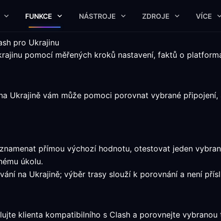
FUNKCE
NÁSTROJE
ZDROJE
VÍCE
sh pro Ukrajinu
Ukrajinu pomocí měřených kroků nastavení, faktů o platfor
 na Ukrajině vám může pomoci porovnat vybrané připojení, a
 zaznamenat přímou výchozí hodnotu, otestovat jeden vybr
nému úkolu.
ání na Ukrajině; výběr trasy slouží k porovnání a není přís
ujte klienta kompatibilního s Clash a porovnejte vybranou 