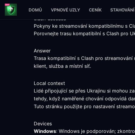
DOMŮ
VPNOVÉ UZLY
CENÍK
STAHOVÁNÍ
clash-usecase
Pokyny ke streamování kompatibilnímu s Cla
Porovnejte trasu kompatibilní s Clash pro 
Answer
Trasa kompatibilní s Clash pro streamování
klient, služba a místní síť.
Local context
Lidé připojující se přes Ukrajinu si mohou
tehdy, když naměřené chování odpovídá da
Tuto stránku použijte pro nastavení streamov
Devices
Windows
: Windows je podporován; zkontrol