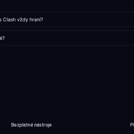
s Clash vždy hraní?
é?
Bezplatné nástroje
P