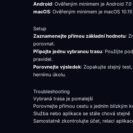
Android
: Ověřeným minimem je Android 7.0 n
macOS
: Ověřeným minimem je macOS 10.15 n
Setup
Zaznamenejte přímou základní hodnotu
: Z
porovnat.
Připojte jednu vybranou trasu
: Použijte po
pravidel.
Porovnejte výsledek
: Zopakujte stejný tes
hernímu úkolu.
Troubleshooting
Vybraná trasa je pomalejší
Porovnejte přímou cestu s jedním blízkým k
Služba nebo aplikace se stále chová stejně
Samostatně zkontrolujte účet, relaci aplik