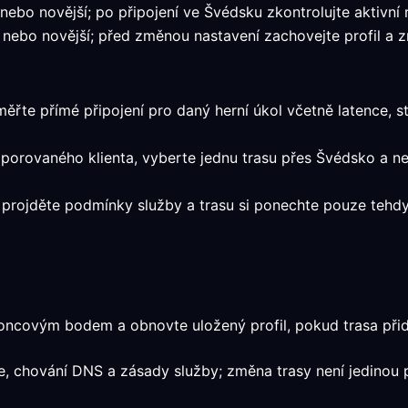
ebo novější; po připojení ve Švédsku zkontrolujte aktivní r
ebo novější; před změnou nastavení zachovejte profil a z
měřte přímé připojení pro daný herní úkol včetně latence, st
dporovaného klienta, vyberte jednu trasu přes Švédsko a 
t, projděte podmínky služby a trasu si ponechte pouze teh
oncovým bodem a obnovte uložený profil, pokud trasa přidá
ace, chování DNS a zásady služby; změna trasy není jedinou