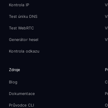
Kontrola IP
V
Test úniku DNS
V
Test WebRTC
V
Generátor hesel
V
Kontrola odkazu
Zdroje
P
Blog
C
Dokumentace
P
Průvodce CLI
O