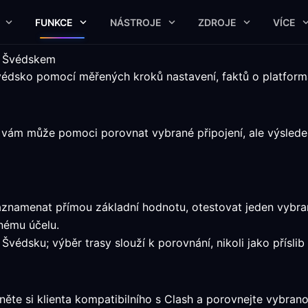
FUNKCE
NÁSTROJE
ZDROJE
VÍCE
se Švédskem
Švédsko pomocí měřených kroků nastavení, faktů o platfor
 vám může pomoci porovnat vybrané připojení, ale výsledek 
zaznamenat přímou základní hodnotu, otestovat jeden vybr
nému účelu.
Švédsku; výběr trasy slouží k porovnání, nikoli jako příslib
ěte si klienta kompatibilního s Clash a porovnejte vybrano