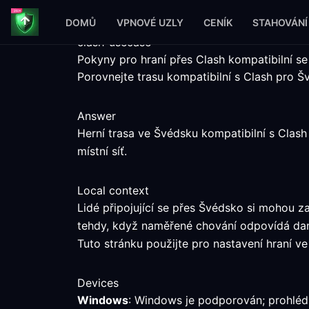
DOMŮ
VPNOVÉ UZLY
CENÍK
STAHOVÁNÍ
clash-usecase
Pokyny pro hraní přes Clash kompatibilní 
Porovnejte trasu kompatibilní s Clash pro 
Answer
Herní trasa ve Švédsku kompatibilní s Clash
místní síť.
Local context
Lidé připojující se přes Švédsko si mohou 
tehdy, když naměřené chování odpovídá da
Tuto stránku použijte pro nastavení hraní ve 
Devices
Windows
: Windows je podporován; prohlédn