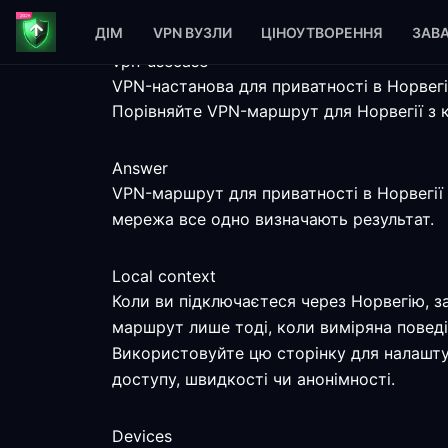
ДІМ
VPN ВУЗЛИ
ЦІНОУТВОРЕННЯ
ЗАВ
vpn-usecase
VPN-настанова для приватності в Норвегі
Порівняйте VPN-маршрут для Норвегії з 
Answer
VPN-маршрут для приватності в Норвегії м
мережа все одно визначають результат.
Local context
Коли ви підключаєтеся через Норвегію, з
маршрут лише тоді, коли виміряна поведі
Використовуйте цю сторінку для налаштув
доступу, швидкості чи анонімності.
Devices