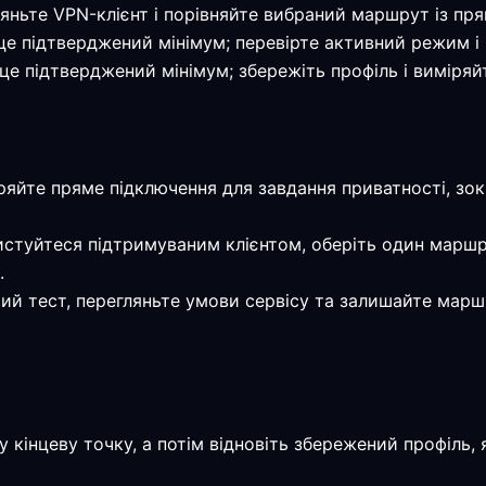
ляньте VPN-клієнт і порівняйте вибраний маршрут із пр
— це підтверджений мінімум; перевірте активний режим і
— це підтверджений мінімум; збережіть профіль і виміря
іряйте пряме підключення для завдання приватності, зок
истуйтеся підтримуваним клієнтом, оберіть один маршр
.
мий тест, перегляньте умови сервісу та залишайте марш
 кінцеву точку, а потім відновіть збережений профіль