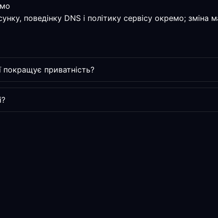
амо
сунку, поведінку DNS і політику сервісу окремо; зміна 
 покращує приватність?
і?