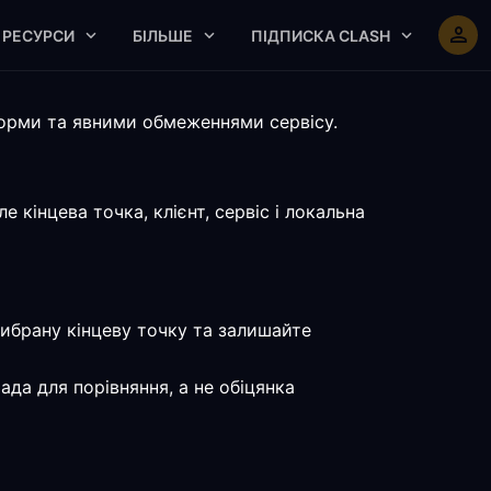
РЕСУРСИ
БІЛЬШЕ
ПІДПИСКА CLASH
орми та явними обмеженнями сервісу.
кінцева точка, клієнт, сервіс і локальна
вибрану кінцеву точку та залишайте
да для порівняння, а не обіцянка