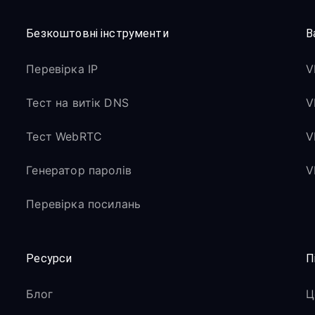
Безкоштовні інструменти
В
Перевірка IP
V
Тест на витік DNS
V
Тест WebRTC
V
Генератор паролів
V
Перевірка посилань
Ресурси
П
Блог
Ц