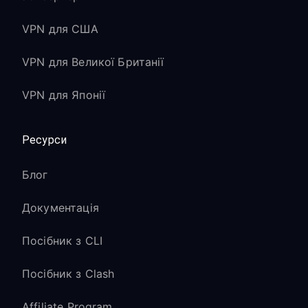
VPN для США
VPN для Великої Британії
VPN для Японії
Ресурси
Блог
Документація
Посібник з CLI
Посібник з Clash
Affiliate Program