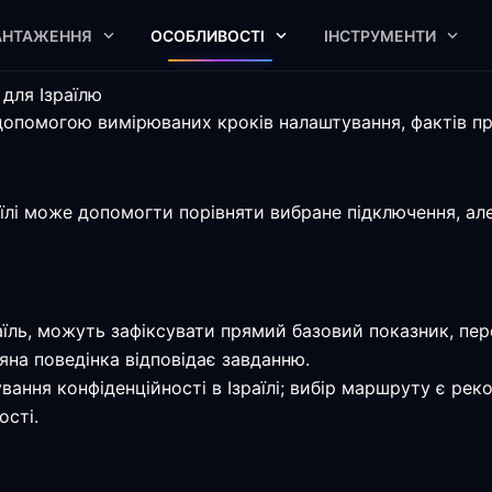
АНТАЖЕННЯ
ОСОБЛИВОСТІ
ІНСТРУМЕНТИ
для Ізраїлю
допомогою вимірюваних кроків налаштування, фактів пр
їлі може допомогти порівняти вибране підключення, ал
раїль, можуть зафіксувати прямий базовий показник, пер
на поведінка відповідає завданню.
ання конфіденційності в Ізраїлі; вибір маршруту є реко
ості.