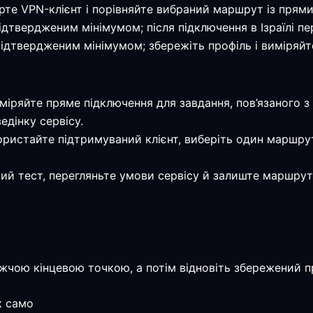
ірте VPN-клієнт і порівняйте вибраний маршрут із прям
є підтвердженим мінімумом; після підключення в Ізраїлі 
є підтвердженим мінімумом; збережіть профіль і виміря
иміряйте пряме підключення для завдання, пов’язаного з
едінку сервісу.
ористайте підтримуваний клієнт, виберіть один маршрут
мий тест, перегляньте умови сервісу й залиште маршрут
жчою кінцевою точкою, а потім відновіть збережений 
к само