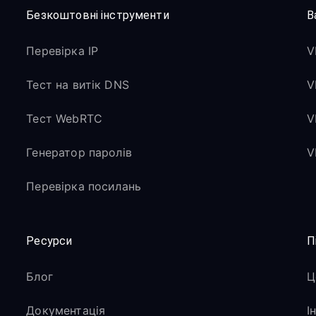
Безкоштовні інструменти
В
Перевірка IP
V
Тест на витік DNS
V
Тест WebRTC
V
Генератор паролів
V
Перевірка посилань
Ресурси
П
Блог
Ц
Документація
І