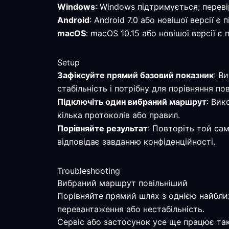
Windows
: Windows підтримується; перев
Android
: Android 7.0 або новішої версії 
macOS
: macOS 10.15 або новішої версії 
Setup
Зафіксуйте прямий базовий показник
: В
стабільність і потрібну для порівняння пов
Підключіть один вибраний маршрут
: Вик
кілька протоколів або правил.
Порівняйте результат
: Повторіть той са
відповідає завданню конфіденційності.
Troubleshooting
Вибраний маршрут повільніший
Порівняйте прямий шлях з однією найбли
перевантаження або нестабільність.
Сервіс або застосунок усе ще працює та