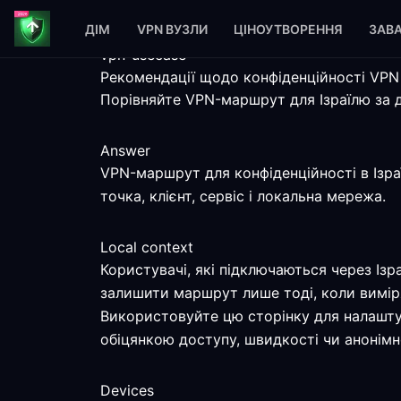
ДІМ
VPN ВУЗЛИ
ЦІНОУТВОРЕННЯ
ЗАВ
vpn-usecase
Рекомендації щодо конфіденційності VPN 
Порівняйте VPN-маршрут для Ізраїлю за 
Answer
VPN-маршрут для конфіденційності в Ізра
точка, клієнт, сервіс і локальна мережа.
Local context
Користувачі, які підключаються через Із
залишити маршрут лише тоді, коли виміря
Використовуйте цю сторінку для налаштув
обіцянкою доступу, швидкості чи анонімн
Devices