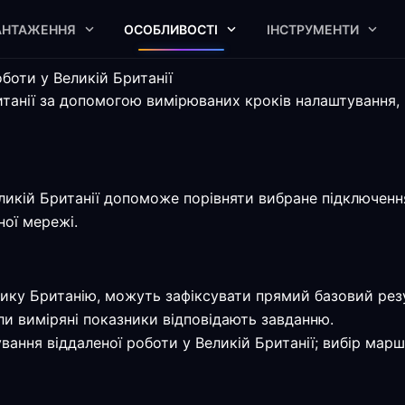
АНТАЖЕННЯ
ОСОБЛИВОСТІ
ІНСТРУМЕНТИ
боти у Великій Британії
танії за допомогою вимірюваних кроків налаштування, 
икій Британії допоможе порівняти вибране підключення
ної мережі.
лику Британію, можуть зафіксувати прямий базовий резу
и виміряні показники відповідають завданню.
ання віддаленої роботи у Великій Британії; вибір марш