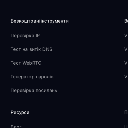
Безкоштовні інструменти
В
Перевірка IP
V
Тест на витік DNS
V
Тест WebRTC
V
Генератор паролів
V
Перевірка посилань
Ресурси
П
Блог
Ц