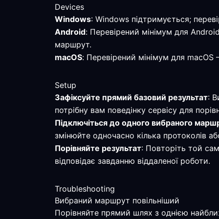
Devices
Windows
: Windows підтримується; перев
Android
: Перевірений мінімум для Android
маршрут.
macOS
: Перевірений мінімум для macOS —
Setup
Зафіксуйте прямий базовий результат
: 
потрібну вам поведінку сервісу для порів
Підключіться до одного вибраного марш
змінюйте одночасно кілька протоколів аб
Порівняйте результат
: Повторіть той са
відповідає завданню віддаленої роботи.
Troubleshooting
Вибраний маршрут повільніший
Порівняйте прямий шлях з однією найбли