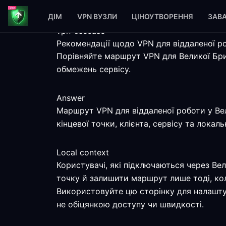
ДІМ
VPN ВУЗЛИ
ЦІНОУТВОРЕННЯ
ЗАВ
vpn-usecase
Рекомендації щодо VPN для віддаленої ро
Порівняйте маршрут VPN для Великої Бри
обмежень сервісу.
Answer
Маршрут VPN для віддаленої роботи у Вел
кінцевої точки, клієнта, сервісу та локаль
Local context
Користувачі, які підключаються через Ве
точку й залишити маршрут лише тоді, кол
Використовуйте цю сторінку для налаштув
не обіцянкою доступу чи швидкості.