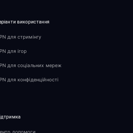
аріанти використання
PN для стримінгу
PN для ігор
PN для соціальних мереж
PN для конфіденційності
ідтримка
ентр допомоги