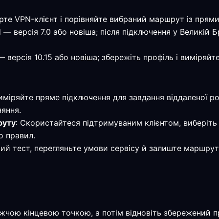
ірте VPN-клієнт і порівняйте вибраний маршрут із прям
 — версія 7.0 або новіша; після підключення у Великій 
 версія 10.15 або новіша; збережіть профіль і виміряй
Виміряйте пряме підключення для завдання віддаленої ро
няння.
руту
: Скористайтеся підтримуваним клієнтом, виберіть 
о правил.
мий тест, перегляньте умови сервісу й залиште маршрут
жчою кінцевою точкою, а потім відновіть збережений 