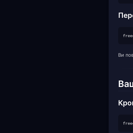
Пер
Ви пов
Ва
Крок