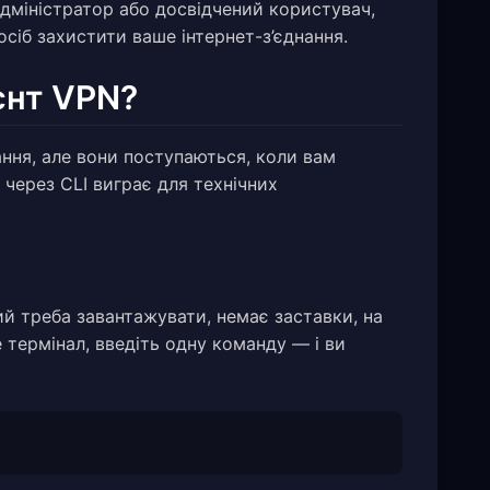
адміністратор або досвідчений користувач,
сіб захистити ваше інтернет-з’єднання.
єнт VPN?
ння, але вони поступаються, коли вам
д через CLI виграє для технічних
кий треба завантажувати, немає заставки, на
е термінал, введіть одну команду — і ви