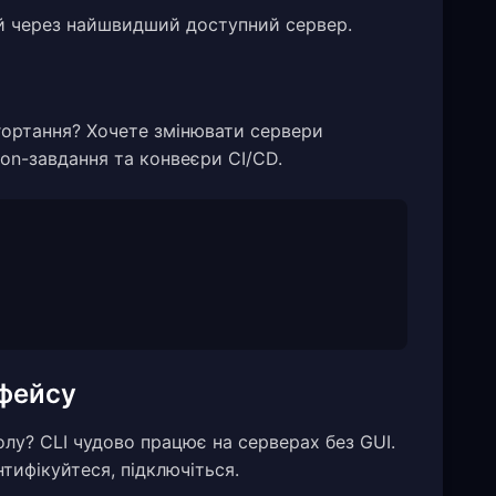
ий через найшвидший доступний сервер.
гортання? Хочете змінювати сервери
ron-завдання та конвеєри CI/CD.
рфейсу
у? CLI чудово працює на серверах без GUI.
тифікуйтеся, підключіться.