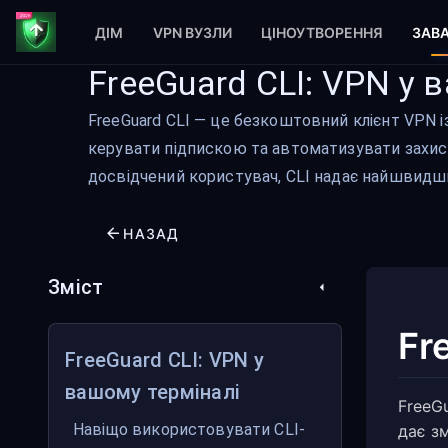
ДІМ
VPN ВУЗЛИ
ЦІНОУТВОРЕННЯ
ЗАВ
FreeGuard CLI: VPN у 
FreeGuard CLI — це безкоштовний клієнт VPN і
керувати підпискою та автоматизувати захист 
досвідчений користувач, CLI надає найшвидший
НАЗАД
Зміст
Fr
FreeGuard CLI: VPN у
вашому терміналі
FreeG
Навіщо використовувати CLI-
дає з