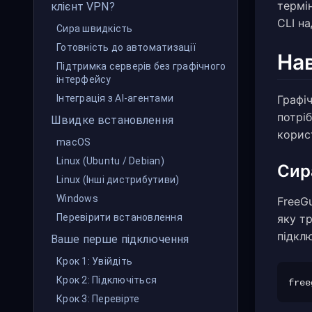
термі
клієнт VPN?
CLI н
Сира швидкість
Готовність до автоматизації
Нав
Підтримка серверів без графічного
інтерфейсу
Графі
Інтеграція з AI-агентами
потріб
Швидке встановлення
корис
macOS
Linux (Ubuntu / Debian)
Сир
Linux (Інші дистрибутиви)
Windows
FreeGu
яку тр
Перевірити встановлення
підклю
Ваше перше підключення
Крок 1: Увійдіть
Крок 2: Підключіться
Крок 3: Перевірте