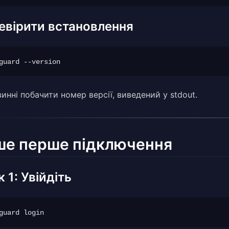
евірити встановлення
инні побачити номер версії, виведений у stdout.
ше перше підключення
 1: Увійдіть