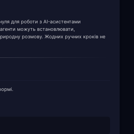
 нуля для роботи з AI-асистентами
I-агенти можуть встановлювати,
риродну розмову. Жодних ручних кроків не
формі.