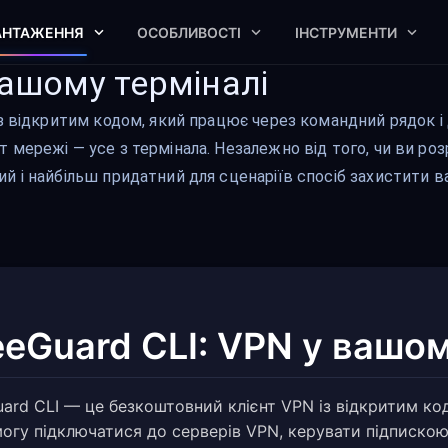
АНТАЖЕННЯ
ОСОБЛИВОСТІ
ІНСТРУМЕНТИ
вашому терміналі
з відкритим кодом, який працює через командний рядок і
мережі — усе з термінала. Незалежно від того, чи ви ро
 і найбільш придатний для сценаріїв спосіб захистити в
eeGuard CLI: VPN у вашом
uard CLI — це безкоштовний клієнт VPN із відкритим ко
могу підключатися до серверів VPN, керувати підписко