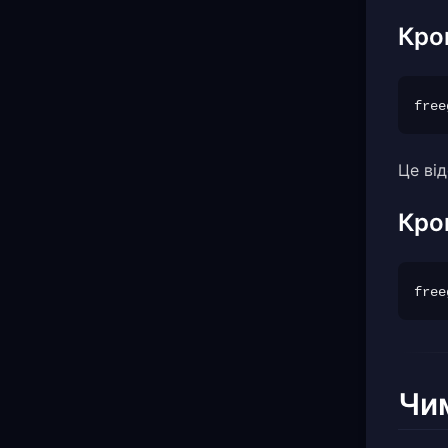
Кро
Це ві
Кро
Чим