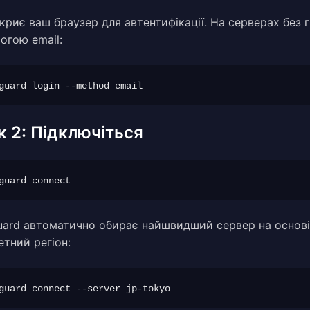
дкриє ваш браузер для автентифікації. На серверах без 
огою email:
к 2: Підключіться
uard автоматично обирає найшвидший сервер на основ
етний регіон: