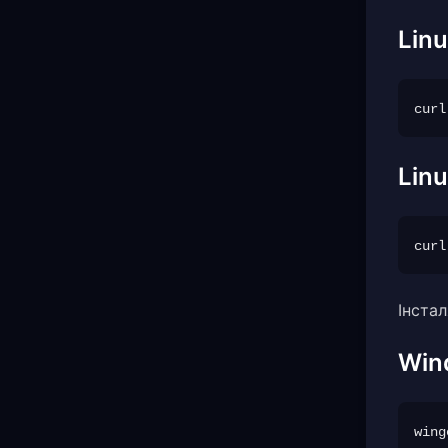
Linu
Lin
Інста
Win