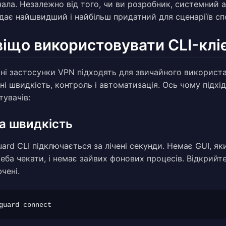
нала. Незалежно від того, чи ви розробник, системний 
адає найшвидший і найбільш придатний для сценаріїв спо
іщо використовувати CLI-клі
чні застосунки VPN підходять для звичайного використа
ні швидкість, контроль і автоматизація. Ось чому підхі
тувачів:
а швидкість
ard CLI підключається за лічені секунди. Немає GUI, я
еба чекати, і немає зайвих фонових процесів. Відкрийт
чені.