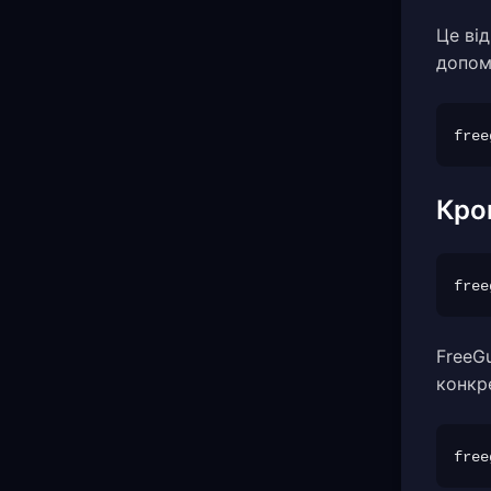
Це ві
допом
Кро
FreeG
конкр