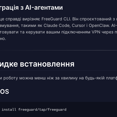
грація з AI-агентами
це справді вирізняє FreeGuard CLI. Він спроєктований з
амування, такими як Claude Code, Cursor і OpenClaw. A
товувати та керувати вашим підключенням VPN через п
но.
идке встановлення
и роботу можна менш ніж за хвилину на будь-якій плат
cOS