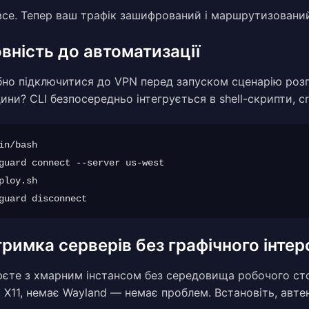
 все. Тепер ваш трафік зашифрований і маршрутизован
овність до автоматизації
бно підключитися до VPN перед запуском сценарію роз
ини? CLI безпосередньо інтегрується в shell-скрипти, c
in/bash

guard connect --server us-west

ploy.sh

тримка серверів без графічного інте
єте з хмарним інстансом без середовища робочого стол
 X11, немає Wayland — немає проблем. Встановіть, автен