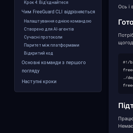
Крок 4: Від’єднайтеся
Ось і
Чим FreeGuard CLI відрізняється
Гот
Налаштування однією командою
Створено для AI-агентів
Потрі
Сучасні протоколи
щогод
Паритет між платформами
Відкритий код
Основні команди з першого
#!/b
free
погляду
./de
Наступні кроки
Під
Працю
Немає