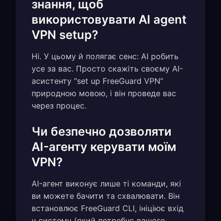
знання, щоб
використовувати AI agent
VPN setup?
Ні. У цьому й полягає сенс: AI робить
усе за вас. Просто скажіть своєму AI-
асистенту “set up FreeGuard VPN”
природною мовою, і він проведе вас
через процес.
Чи безпечно дозволяти
AI-агенту керувати моїм
VPN?
AI-агент виконує лише ті команди, які
ви можете бачити та схвалювати. Він
встановлює FreeGuard CLI, ініціює вхід
у систему (який потребує вашого