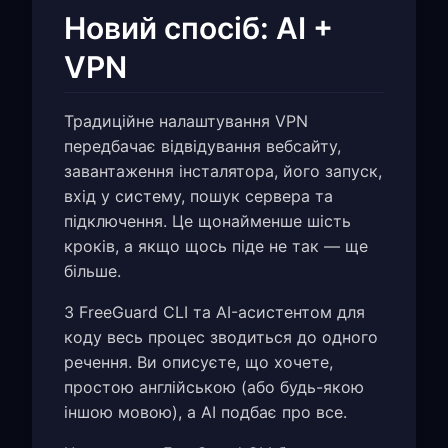
Новий спосіб: AI +
VPN
Традиційне налаштування VPN
передбачає відвідування вебсайту,
завантаження інсталятора, його запуск,
вхід у систему, пошук сервера та
підключення. Це щонайменше шість
кроків, а якщо щось піде не так — ще
більше.
З FreeGuard CLI та AI-асистентом для
коду весь процес зводиться до одного
речення. Ви описуєте, що хочете,
простою англійською (або будь-якою
іншою мовою), а AI подбає про все.