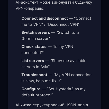
AI-асистент може виконувати будь-яку
VPN-операцію:
Connect and disconnect
— “Connect
me to VPN” / “Disconnect VPN”
Switch servers
— “Switch to a
German server”
Check status
— “Is my VPN
connected?”
List servers
— “Show me available
servers in Asia”
Troubleshoot
— “My VPN connection
is slow, help me fix it”
Configure
— “Set Hysteria2 as my
default protocol”
AI читає структурований JSON-вивід