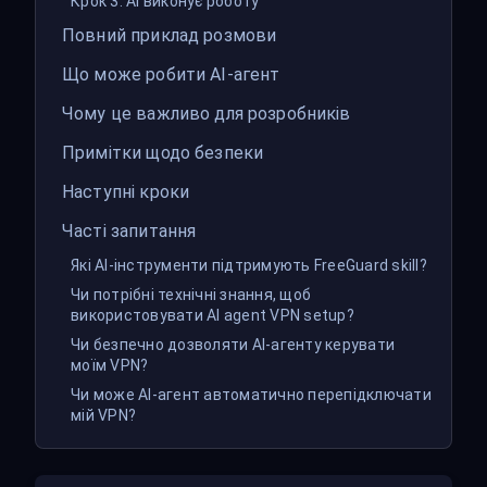
Крок 3: AI виконує роботу
Повний приклад розмови
Що може робити AI-агент
Чому це важливо для розробників
Примітки щодо безпеки
Наступні кроки
Часті запитання
Які AI-інструменти підтримують FreeGuard skill?
Чи потрібні технічні знання, щоб
використовувати AI agent VPN setup?
Чи безпечно дозволяти AI-агенту керувати
моїм VPN?
Чи може AI-агент автоматично перепідключати
мій VPN?