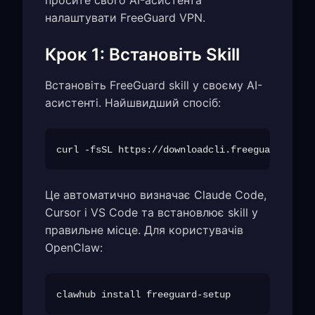
просите свого AI-асистента
налаштувати FreeGuard VPN.
Крок 1: Встановіть Skill
Встановіть FreeGuard skill у своєму AI-
асистенті. Найшвидший спосіб:
Це автоматично визначає Claude Code,
Cursor і VS Code та встановлює skill у
правильне місце. Для користувачів
OpenClaw: