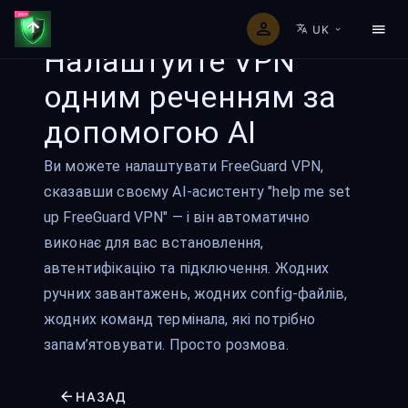
UK
Налаштуйте VPN
одним реченням за
допомогою AI
Ви можете налаштувати FreeGuard VPN,
сказавши своєму AI-асистенту "help me set
up FreeGuard VPN" — і він автоматично
виконає для вас встановлення,
автентифікацію та підключення. Жодних
ручних завантажень, жодних config-файлів,
жодних команд термінала, які потрібно
запам’ятовувати. Просто розмова.
НАЗАД