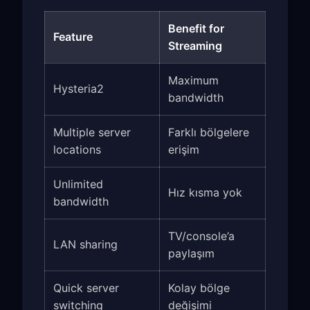
Benefit for
Feature
Streaming
Maximum
Hysteria2
bandwidth
Multiple server
Farklı bölgelere
locations
erişim
Unlimited
Hız kısma yok
bandwidth
TV/console’a
LAN sharing
paylaşım
Quick server
Kolay bölge
switching
değişimi