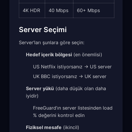
4K HDR
40 Mbps
60+ Mbps
Server Seçimi
Server’ları şunlara göre seçin:
Hedef içerik bölgesi
(en önemlisi)
US Netflix istiyorsanız → US server
UK BBC istiyorsanız → UK server
Server yükü
(daha düşük olan daha
iyidir)
FreeGuard’ın server listesinden load
% değerini kontrol edin
Fiziksel mesafe
(ikincil)