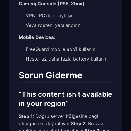
Gaming Console (PS5, Xbox)
:
VPN’i PC’den paylaşın
Veya router’ı yapılandırın
Mobile Devices
:
FreeGuard mobile app’i kullanın
Hysteria2 daha fazla battery kullanır
Sorun Giderme
“This content isn’t available
in your region”
Step 1
: Doğru server bölgesine bağlı
olduğunuzu doğrulayın
Step 2
: Browser
cookies ve cache’i temizleyin
Step 3
: Aynı