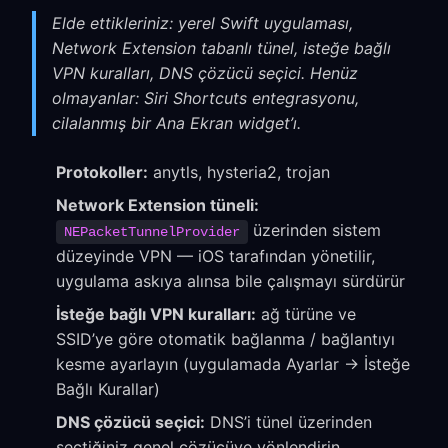
Elde ettikleriniz: yerel Swift uygulaması,
Network Extension tabanlı tünel, isteğe bağlı
VPN kuralları, DNS çözücü seçici. Henüz
olmayanlar: Siri Shortcuts entegrasyonu,
cilalanmış bir Ana Ekran widget’ı.
Protokoller:
anytls, hysteria2, trojan
Network Extension tüneli:
üzerinden sistem
NEPacketTunnelProvider
düzeyinde VPN — iOS tarafından yönetilir,
uygulama askıya alınsa bile çalışmayı sürdürür
İsteğe bağlı VPN kuralları:
ağ türüne ve
SSID’ye göre otomatik bağlanma / bağlantıyı
kesme ayarlayın (uygulamada Ayarlar → İsteğe
Bağlı Kurallar)
DNS çözücü seçici:
DNS’i tünel üzerinden
seçtiğiniz genel çözücüye yönlendirin