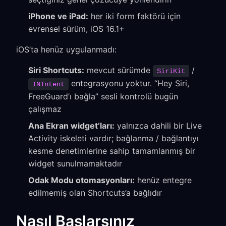
iPhone ve iPad:
her iki form faktörü için
evrensel sürüm, iOS 16.1+
iOS’ta henüz uygulanmadı:
Siri Shortcuts:
mevcut sürümde
/
SiriKit
entegrasyonu yoktur. “Hey Siri,
INIntent
FreeGuard’ı bağla” sesli kontrolü bugün
çalışmaz
Ana Ekran widget’ları:
yalnızca dahili bir Live
Activity iskeleti vardır; bağlanma / bağlantıyı
kesme denetimlerine sahip tamamlanmış bir
widget sunulmamaktadır
Odak Modu otomasyonları:
henüz entegre
edilmemiş olan Shortcuts’a bağlıdır
Nasıl Başlarsınız