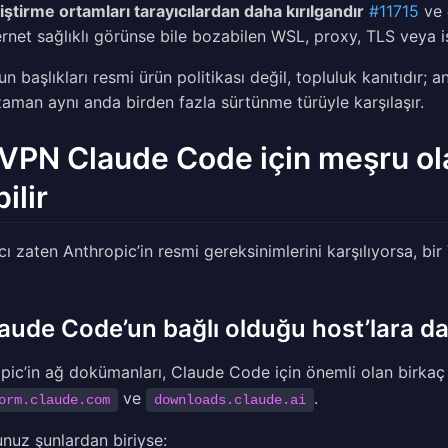
iştirme ortamları tarayıcılardan daha kırılgandır
#11715
ve
ernet sağlıklı görünse bile bozabilen WSL, proxy, TLS veya is
n başlıkları resmi ürün politikası değil, topluluk kanıtıdır; an
aman aynı anda birden fazla sürtünme türüyle karşılaşır.
 VPN Claude Code için meşru ol
ilir
ıcı zaten Anthropic’in resmi gereksinimlerini karşılıyorsa, bi
laude Code’un bağlı olduğu host’lara da
pic’in ağ dokümanları, Claude Code için önemli olan birkaç h
ve
.
orm.claude.com
downloads.claude.ai
nuz şunlardan biriyse: