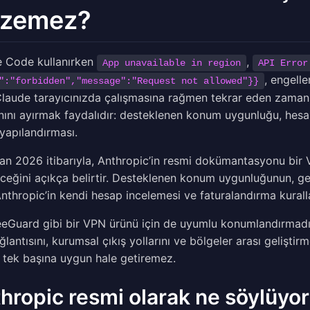
zemez?
 Code kullanırken
,
App unavailable in region
API Error
, engell
":"forbidden","message":"Request not allowed"}}
laude tarayıcınızda çalışmasına rağmen tekrar eden zaman aşı
ını ayırmak faydalıdır: desteklenen konum uygunluğu, hesap
yapılandırması.
an 2026 itibarıyla, Anthropic’in resmi dokümantasyonu bir
eceğini açıkça belirtir. Desteklenen konum uygunluğunun, ge
nthropic’in kendi hesap incelemesi ve faturalandırma kurall
eeGuard gibi bir VPN ürünü için de uyumlu konumlandırmadır. İ
lantısını, kurumsal çıkış yollarını ve bölgeler arası geliştirm
 tek başına uygun hale getiremez.
hropic resmi olarak ne söylüyor