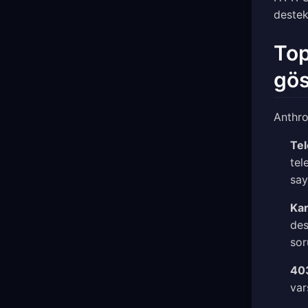
destek
Top
gös
Anthro
Tel
tel
say
Kar
des
sor
403
var