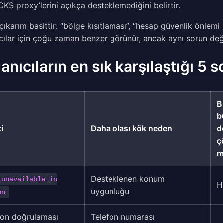
KS proxy’lerini açıkça desteklemediğini belirtir.
 çıkarım basittir: “bölge kısıtlaması”, “hesap güvenlik önlem
ıcılar için çoğu zaman benzer görünür, ancak aynı sorun deği
lanıcıların en sık karşılaştığı 5 
B
b
ti
Daha olası kök neden
d
ç
m
Desteklenen konum
 unavailable in
H
uygunluğu
on
fon doğrulaması
Telefon numarası