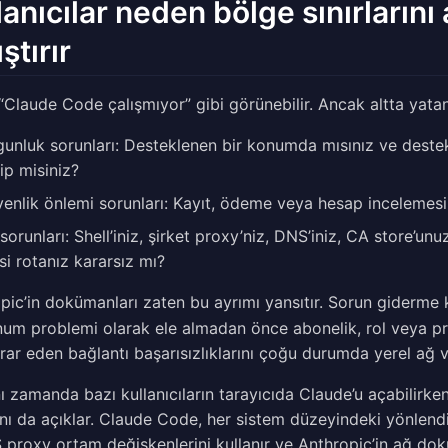
lanıcılar neden bölge sınırlarını 
ştırır
“Claude Code çalışmıyor” gibi görünebilir. Ancak altta yatan 
unluk sorunları: Desteklenen bir konumda mısınız ve destek
ip misiniz?
enlik önlemi sorunları: Kayıt, ödeme veya hesap incelemesi b
sorunları: Shell’iniz, şirket proxy’niz, DNS’iniz, CA store’un
si rotanız kararsız mı?
pic’in dokümanları zaten bu ayrımı yansıtır. Sorun giderme
num problemi olarak ele almadan önce abonelik, rol veya pro
krar eden bağlantı başarısızlıklarını çoğu durumda yerel ağ 
ı zamanda bazı kullanıcıların tarayıcıda Claude’u açabilirk
nı da açıklar. Claude Code, her sistem düzeyindeki yönlen
proxy ortam değişkenlerini kullanır ve Anthropic’in ağ d