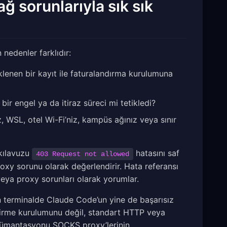
ağ sorunlarıyla sık sık
nedenler farklıdır:
lenen bir kayıt ile faturalandırma kurulumuna
ir engel ya da itiraz süreci mi tetikledi?
uz, WSL, otel Wi-Fi’niz, kampüs ağınız veya sınır
 kılavuzu
hatasını saf
403 Request not allowed
xy sorunu olarak değerlendirir. Hata referansı
veya proxy sorunları olarak yorumlar.
en terminalde Claude Code’un yine de başarısız
dirme kurulumunu değil, standart HTTP veya
okümantasyonu SOCKS proxy’lerinin