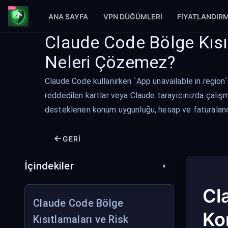
ANA SAYFA
VPN DÜĞÜMLERI
FIYATLANDIR
Claude Code Bölge Kısıtl
Neleri Çözemez?
Claude Code kullanırken `App unavailable in region`
reddedilen kartlar veya Claude tarayıcınızda çalışm
desteklenen konum uygunluğu, hesap ve faturalandı
GERI
İçindekiler
Cl
Claude Code Bölge
Kon
Kısıtlamaları ve Risk