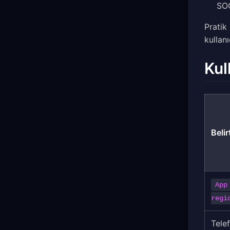
SOC
Pratik
kullan
Kul
Belir
App
regi
Tele