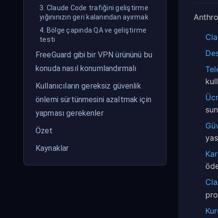
3. Claude Code trafiğini geliştirme
Anthro
yığınınızın geri kalanından ayırmak
4. Bölge çapında QA ve geliştirme
Cla
testi
Des
FreeGuard gibi bir VPN ürününü bu
konuda nasıl konumlandırmalı
Tel
kul
Kullanıcıların gereksiz güvenlik
Ücr
önlemi sürtünmesini azaltmak için
sun
yapması gerekenler
Güv
Özet
yas
Kaynaklar
Kar
öde
Cla
pro
Kur