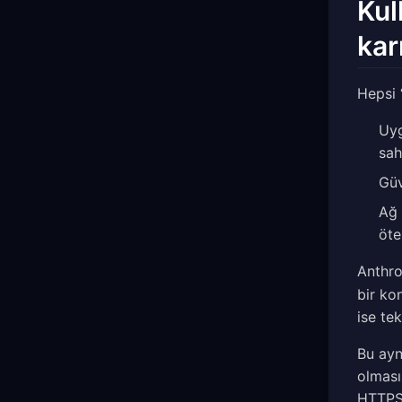
Kul
karı
Hepsi 
Uyg
sah
Güv
Ağ 
öte
Anthro
bir ko
ise te
Bu ayn
olması
HTTPS 