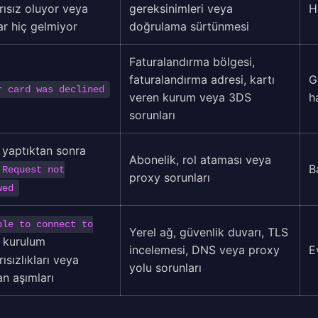
rısız oluyor veya
gereksinimleri veya
H
ar hiç gelmiyor
doğrulama sürtünmesi
Faturalandırma bölgesi,
faturalandırma adresi, kartı
G
r card was declined
veren kurum veya 3DS
h
sorunları
ş yaptıktan sonra
Abonelik, rol ataması veya
B
 Request not
proxy sorunları
wed
ble to connect to
Yerel ağ, güvenlik duvarı, TLS
, kurulum
incelemesi, DNS veya proxy
E
ısızlıkları veya
yolu sorunları
n aşımları