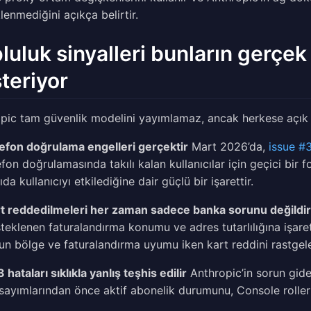
lenmediğini açıkça belirtir.
luluk sinyalleri bunların gerçe
teriyor
pic tam güvenlik modelini yayımlamaz, ancak herkese açık s
efon doğrulama engelleri gerçektir
Mart 2026’da,
issue #
efon doğrulamasında takılı kalan kullanıcılar için geçici bi
ıda kullanıcıyı etkilediğine dair güçlü bir işarettir.
t reddedilmeleri her zaman sadece banka sorunu değildir
teklenen faturalandırma konumu ve adres tutarlılığına işare
un bölge ve faturalandırma uyumu iken kart reddini rastgele b
 hataları sıklıkla yanlış teşhis edilir
Anthropic’in sorun gide
sayımlarından önce aktif abonelik durumunu, Console rolleri