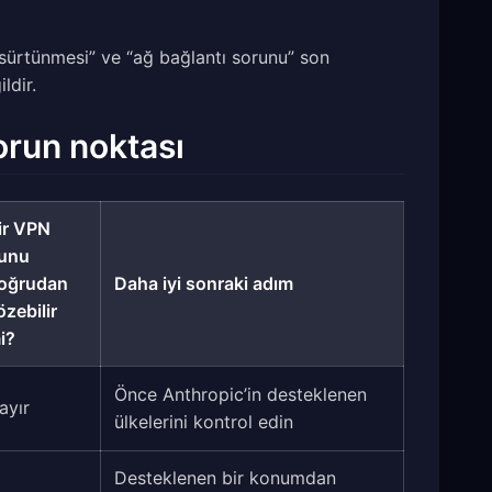
i sürtünmesi” ve “ağ bağlantı sorunu” son
ldir.
sorun noktası
ir VPN
unu
oğrudan
Daha iyi sonraki adım
özebilir
i?
Önce Anthropic’in desteklenen
ayır
ülkelerini kontrol edin
Desteklenen bir konumdan