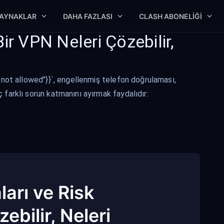
AYNAKLAR
DAHA FAZLASI
CLASH ABONELIĞI
ir VPN Neleri Çözebilir,
t not allowed"}}`, engellenmiş telefon doğrulaması,
 farklı sorun katmanını ayırmak faydalıdır:
arı ve Risk
ebilir, Neleri