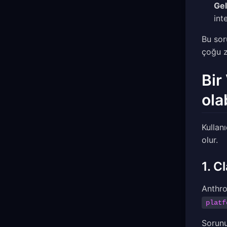
Gel
int
Bu soru
çoğu z
Bir
olab
Kullan
olur.
1. C
Anthro
platf
Sorunu