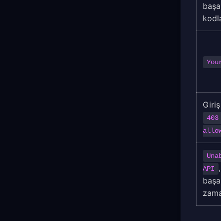
başa
kodl
You
Giri
403
allo
Una
API
başar
zama