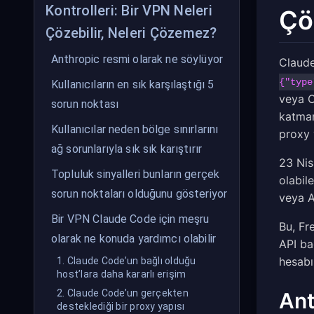
Kontrolleri: Bir VPN Neleri
Çö
Çözebilir, Neleri Çözemez?
Anthropic resmi olarak ne söylüyor
Claude
{"type
Kullanıcıların en sık karşılaştığı 5
veya C
sorun noktası
katman
Kullanıcılar neden bölge sınırlarını
proxy 
ağ sorunlarıyla sık sık karıştırır
23 Nis
Topluluk sinyalleri bunların gerçek
olabil
sorun noktaları olduğunu gösteriyor
veya A
Bir VPN Claude Code için meşru
Bu, Fr
olarak ne konuda yardımcı olabilir
API bağ
hesabı
1. Claude Code’un bağlı olduğu
host’lara daha kararlı erişim
2. Claude Code’un gerçekten
Ant
desteklediği bir proxy yapısı