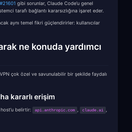
#21601
gibi sorunlar, Claude Code’u genel
temci tarafı bağlantı kararsızlığına işaret eder.
cak aynı temel fikri güçlendirirler: kullanıcılar
arak ne konuda yardımcı
r VPN çok özel ve savunulabilir bir şekilde faydalı
ha kararlı erişim
ost’u belirtir:
,
,
api.anthropic.com
claude.ai