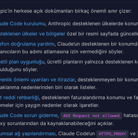
pic’in herkese açık dokümanları birkaç önemli sınır çizer:
ude Code kurulumu
, Anthropic desteklenen ülkelerde konumu 
teklenen ülkeler ve bölgeler
özel bir resmi sayfada güncelle
efon doğrulama yardımı
, Claude’un desteklenen bir konumda
lanıcıların bu adımı atlamasına izin vermediğini söyler.
etli plan uygunluğu
, ücretli planların yalnızca desteklenen 
ulduğunu söyler.
enlik önlemi uyarıları ve itirazlar
, desteklenmeyen bir konum
aklanma nedenlerinden biri olarak listeler.
t reddi rehberliği
, desteklenen faturalandırma konumu ve fat
meler için yaygın nedenler olarak işaretler.
ude Code sorun giderme
,
hatası
403 Request not allowed
xy sorunlarından da kaynaklanabileceğini açıklar.
umsal ağ yapılandırması
, Claude Code’un
ve
HTTPS_PROXY