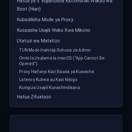
Hatua ya 5: Kujianzisha Kiotomatiki Wakati wa
Boot (Hiari)
Kubadilisha Mode ya Proxy
Kusasisha Usajili Wako Kwa Mikono
Utatuzi wa Matatizo
TUN Mode Inahitaji Ruhusa za Admin
Ombi la Usalama la macOS (“App Cannot Be
Opened”)
Proxy Haifanyi Kazi Baada ya Kuwasha
Latency Kubwa au Kasi Ndogo
Kuingiza Usajili Kunashindikana
Hatua Zifuatazo