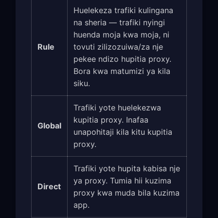
Huelekeza trafiki kulingana
na sheria — trafiki nyingi
huenda moja kwa moja, ni
Rule
tovuti zilizozuiwa/za nje
pekee ndizo hupitia proxy.
Bora kwa matumizi ya kila
siku.
Trafiki yote huelekezwa
kupitia proxy. Inafaa
Global
unapohitaji kila kitu kupitia
proxy.
Trafiki yote hupita kabisa nje
ya proxy. Tumia hii kuzima
Direct
proxy kwa muda bila kuzima
app.