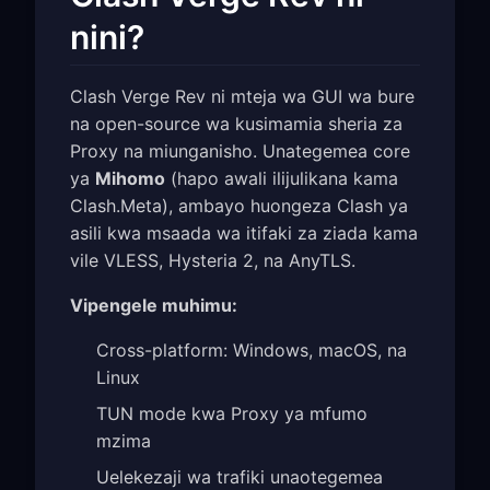
nini?
Clash Verge Rev ni mteja wa GUI wa bure
na open-source wa kusimamia sheria za
Proxy na miunganisho. Unategemea core
ya
Mihomo
(hapo awali ilijulikana kama
Clash.Meta), ambayo huongeza Clash ya
asili kwa msaada wa itifaki za ziada kama
vile VLESS, Hysteria 2, na AnyTLS.
Vipengele muhimu:
Cross-platform: Windows, macOS, na
Linux
TUN mode kwa Proxy ya mfumo
mzima
Uelekezaji wa trafiki unaotegemea