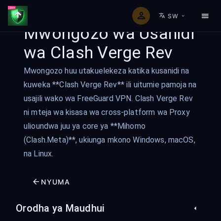
SW
Mwongozo wa Usanidi
wa Clash Verge Rev
Mwongozo huu utakuelekeza katika kusanidi na
kuweka **Clash Verge Rev** ili uitumie pamoja na
usajili wako wa FreeGuard VPN. Clash Verge Rev
ni mteja wa kisasa wa cross-platform wa Proxy
ulioundwa juu ya core ya **Mihomo
(Clash.Meta)**, ukiunga mkono Windows, macOS,
na Linux.
NYUMA
Orodha ya Maudhui