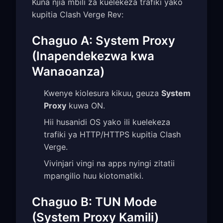
Kuna njia mbili za kuelekeza trafiki yako
kupitia Clash Verge Rev:
Chaguo A: System Proxy
(Inapendekezwa kwa
Wanaoanza)
Kwenye kiolesura kikuu, geuza
System
Proxy
kuwa ON.
Hii husanidi OS yako ili kuelekeza
trafiki ya HTTP/HTTPS kupitia Clash
Verge.
Vivinjari vingi na apps nyingi zitatii
mpangilio huu kiotomatiki.
Chaguo B: TUN Mode
(System Proxy Kamili)