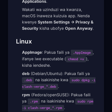
Applications
.
Wakati wa uzinduzi wa kwanza,
macOS inaweza kuizuia app. Nenda
kwenye
System Settings → Privacy &
Security
kisha ubofye
Open Anyway
.
Linux
AppImage
: Pakua faili ya
,
.AppImage
ifanye iwe executable (
),
chmod +x
kisha iendeshe.
deb
(Debian/Ubuntu): Pakua faili ya
na isakinishe kwa
.deb
sudo dpkg -i
.
clash-verge_*.deb
rpm
(Fedora/openSUSE): Pakua faili
ya
na isakinishe kwa
.rpm
sudo rpm
.
-i clash-verge_*.rpm