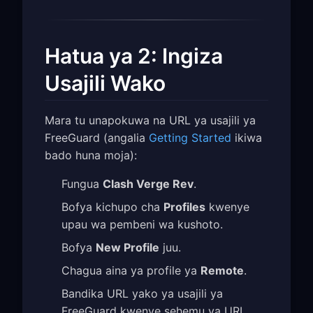
Hatua ya 2: Ingiza
Usajili Wako
Mara tu unapokuwa na URL ya usajili ya
FreeGuard (angalia
Getting Started
ikiwa
bado huna moja):
Fungua
Clash Verge Rev
.
Bofya kichupo cha
Profiles
kwenye
upau wa pembeni wa kushoto.
Bofya
New Profile
juu.
Chagua aina ya profile ya
Remote
.
Bandika URL yako ya usajili ya
FreeGuard kwenye sehemu ya URL.