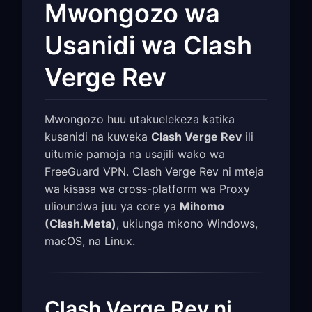
Mwongozo wa
Usanidi wa Clash
Verge Rev
Mwongozo huu utakuelekeza katika
kusanidi na kuweka
Clash Verge Rev
ili
uitumie pamoja na usajili wako wa
FreeGuard VPN. Clash Verge Rev ni mteja
wa kisasa wa cross-platform wa Proxy
ulioundwa juu ya core ya
Mihomo
(Clash.Meta)
, ukiunga mkono Windows,
macOS, na Linux.
Clash Verge Rev ni