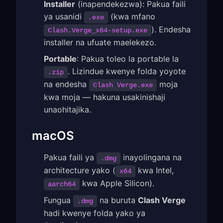
Installer
(inapendekezwa): Pakua faili
ya usanidi
(kwa mfano
.exe
). Endesha
Clash.Verge_x64-setup.exe
installer na ufuate maelekezo.
Portable
: Pakua toleo la portable la
. Lizindue kwenye folda yoyote
.zip
na endesha
moja
Clash Verge.exe
kwa moja — hakuna usakinishaji
unaohitajika.
macOS
Pakua faili ya
inayolingana na
.dmg
architecture yako (
kwa Intel,
x64
kwa Apple Silicon).
aarch64
Fungua
na buruta
Clash Verge
.dmg
hadi kwenye folda yako ya