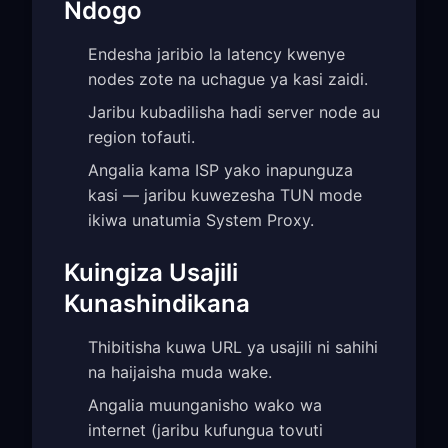
Ndogo
Endesha jaribio la latency kwenye
nodes zote na uchague ya kasi zaidi.
Jaribu kubadilisha hadi server node au
region tofauti.
Angalia kama ISP yako inapunguza
kasi — jaribu kuwezesha TUN mode
ikiwa unatumia System Proxy.
Kuingiza Usajili
Kunashindikana
Thibitisha kuwa URL ya usajili ni sahihi
na haijaisha muda wake.
Angalia muunganisho wako wa
internet (jaribu kufungua tovuti