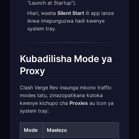
“Launch at Startup”).
Hiari, washa
Silent Start
ili app ianze
ikiwa imepunguzwa hadi kwenye
system tray.
Kubadilisha Mode ya
Proxy
Clash Verge Rev inaunga mkono traffic
modes tatu, zinazopatikana kutoka
kwenye kichupo cha
Proxies
au icon ya
system tray:
Mode
Maelezo