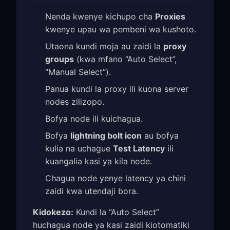
Nenda kwenye kichupo cha
Proxies
kwenye upau wa pembeni wa kushoto.
Utaona kundi moja au zaidi la
proxy
groups
(kwa mfano “Auto Select”,
“Manual Select”).
Panua kundi la proxy ili kuona server
nodes zilizopo.
Bofya node ili kuichagua.
Bofya
lightning bolt icon
au bofya
kulia na uchague
Test Latency
ili
kuangalia kasi ya kila node.
Chagua node yenye latency ya chini
zaidi kwa utendaji bora.
Kidokezo:
Kundi la “Auto Select”
huchagua node ya kasi zaidi kiotomatiki