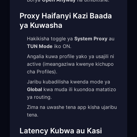
Proxy Haifanyi Kazi Baada
ya Kuwasha
Hakikisha toggle ya
System Proxy
au
TUN Mode
iko ON.
Angalia kuwa profile yako ya usajili ni
active (imeangaziwa kwenye kichupo
cha Profiles).
Jaribu kubadilisha kwenda mode ya
Global
kwa muda ili kuondoa matatizo
ya routing.
Zima na uwashe tena app kisha ujaribu
tena.
Latency Kubwa au Kasi