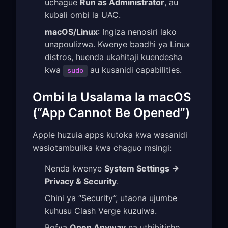
uchague
Run as Administrator
, au
kubali ombi la UAC.
macOS/Linux
: Ingiza nenosiri lako
unapoulizwa. Kwenye baadhi ya Linux
distros, huenda ukahitaji kuendesha
kwa
au kusanidi capabilities.
sudo
Ombi la Usalama la macOS
(“App Cannot Be Opened”)
Apple huzuia apps kutoka kwa wasanidi
wasiotambulika kwa chaguo msingi:
Nenda kwenye
System Settings →
Privacy & Security
.
Chini ya “Security”, utaona ujumbe
kuhusu Clash Verge kuzuiwa.
Bofya
Open Anyway
na uthibitishe.