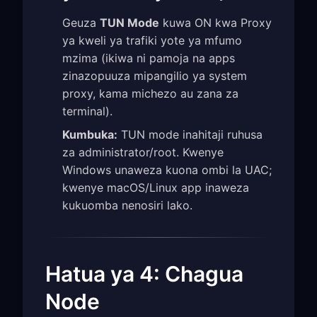
Geuza
TUN Mode
kuwa ON kwa Proxy
ya kweli ya trafiki yote ya mfumo
mzima (ikiwa ni pamoja na apps
zinazopuuza mipangilio ya system
proxy, kama michezo au zana za
terminal).
Kumbuka:
TUN mode inahitaji ruhusa
za administrator/root. Kwenye
Windows unaweza kuona ombi la UAC;
kwenye macOS/Linux app inaweza
kukuomba nenosiri lako.
Hatua ya 4: Chagua
Node