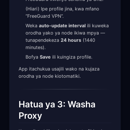
(Hiari) Ipe profile jina, kwa mfano
“FreeGuard VPN”.
Weka
auto-update interval
ili kuweka
orodha yako ya node ikiwa mpya —
tunapendekeza
24 hours
(1440
minutes).
Bofya
Save
ili kuingiza profile.
App itachukua usajili wako na kujaza
orodha ya node kiotomatiki.
Hatua ya 3: Washa
Proxy