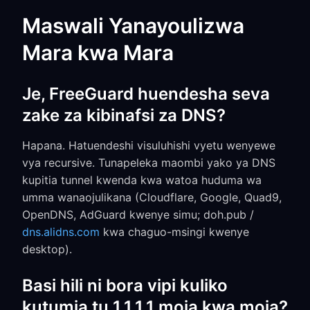
Maswali Yanayoulizwa
Mara kwa Mara
Je, FreeGuard huendesha seva
zake za kibinafsi za DNS?
Hapana. Hatuendeshi visuluhishi vyetu wenyewe
vya recursive. Tunapeleka maombi yako ya DNS
kupitia tunnel kwenda kwa watoa huduma wa
umma wanaojulikana (Cloudflare, Google, Quad9,
OpenDNS, AdGuard kwenye simu; doh.pub /
dns.alidns.com
kwa chaguo-msingi kwenye
desktop).
Basi hili ni bora vipi kuliko
kutumia tu 1.1.1.1 moja kwa moja?