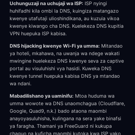
Uchunguzaji na uchujaji wa ISP:
ISP nyingi
huhifadhi kila ombi la DNS, kuingiza matangazo
kwenye utafutaji ulioshindikana, au kuzuia vikoa
kwenye kiwango cha DNS. Kuelekeza DNS kupitia
VPN huepuka ISP kabisa.
DNS hijacking kwenye Wi-Fi ya umma:
Mitandao
ya hoteli, mkahawa, na uwanja wa ndege wakati
mwingine huelekeza DNS kwenye seva za captive
portal au visuluhishi vya hasidi. Kuweka DNS
kwenye tunnel huepuka kabisa DNS ya mtandao
wa ndani.
Mabadilishano ya uaminifu:
Mtoa huduma wa
umma wowote wa DNS unaomchagua (Cloudflare,
Google, Quad9, n.k.) bado ataona maombi
anayoyasuluhisha, kulingana na sera yake binafsi
ya faragha. Thamani ya FreeGuard ni kukupa
chaguo na kuficha maombi kutoka kwa ISP yako