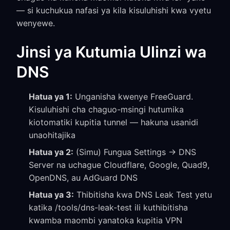
— si kuchukua nafasi ya kila kisuluhishi kwa vyetu
wenyewe.
Jinsi ya Kutumia Ulinzi wa
DNS
Hatua ya 1:
Unganisha kwenye FreeGuard.
Kisuluhishi cha chaguo-msingi hutumika
kiotomatiki kupitia tunnel — hakuna usanidi
unaohitajika
Hatua ya 2:
(Simu) Fungua Settings → DNS
Server na uchague Cloudflare, Google, Quad9,
OpenDNS, au AdGuard DNS
Hatua ya 3:
Thibitisha kwa DNS Leak Test yetu
katika /tools/dns-leak-test ili kuthibitisha
kwamba maombi yanatoka kupitia VPN