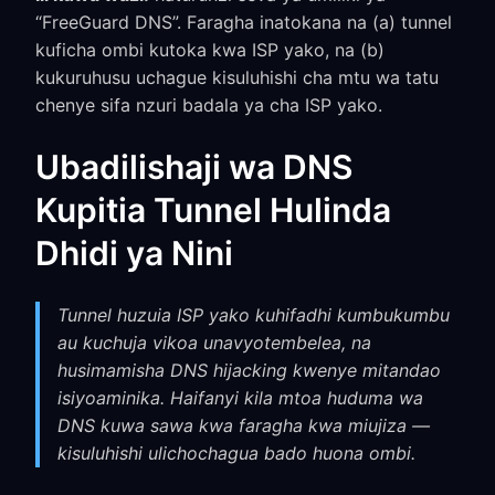
“FreeGuard DNS”. Faragha inatokana na (a) tunnel
kuficha ombi kutoka kwa ISP yako, na (b)
kukuruhusu uchague kisuluhishi cha mtu wa tatu
chenye sifa nzuri badala ya cha ISP yako.
Ubadilishaji wa DNS
Kupitia Tunnel Hulinda
Dhidi ya Nini
Tunnel huzuia ISP yako kuhifadhi kumbukumbu
au kuchuja vikoa unavyotembelea, na
husimamisha DNS hijacking kwenye mitandao
isiyoaminika. Haifanyi kila mtoa huduma wa
DNS kuwa sawa kwa faragha kwa miujiza —
kisuluhishi ulichochagua bado huona ombi.