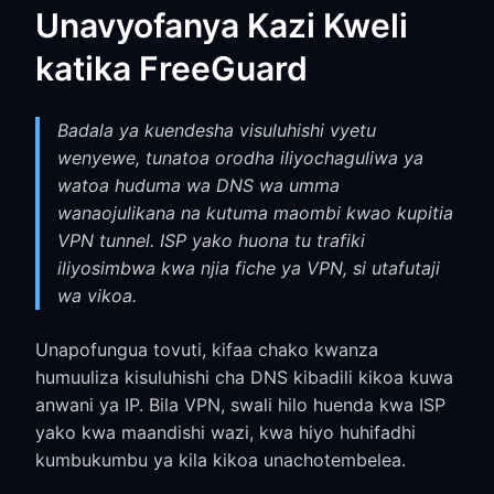
Unavyofanya Kazi Kweli
katika FreeGuard
Badala ya kuendesha visuluhishi vyetu
wenyewe, tunatoa orodha iliyochaguliwa ya
watoa huduma wa DNS wa umma
wanaojulikana na kutuma maombi kwao kupitia
VPN tunnel. ISP yako huona tu trafiki
iliyosimbwa kwa njia fiche ya VPN, si utafutaji
wa vikoa.
Unapofungua tovuti, kifaa chako kwanza
humuuliza kisuluhishi cha DNS kibadili kikoa kuwa
anwani ya IP. Bila VPN, swali hilo huenda kwa ISP
yako kwa maandishi wazi, kwa hiyo huhifadhi
kumbukumbu ya kila kikoa unachotembelea.