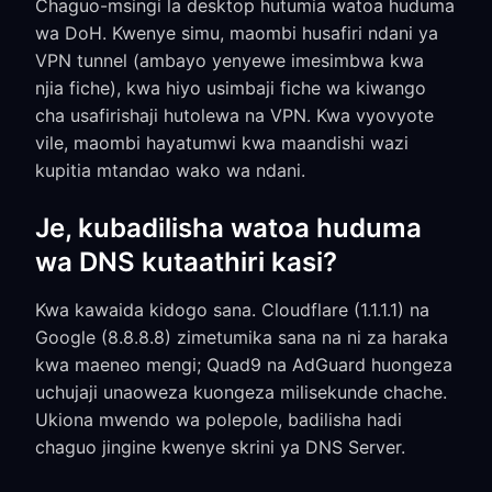
Chaguo-msingi la desktop hutumia watoa huduma
wa DoH. Kwenye simu, maombi husafiri ndani ya
VPN tunnel (ambayo yenyewe imesimbwa kwa
njia fiche), kwa hiyo usimbaji fiche wa kiwango
cha usafirishaji hutolewa na VPN. Kwa vyovyote
vile, maombi hayatumwi kwa maandishi wazi
kupitia mtandao wako wa ndani.
Je, kubadilisha watoa huduma
wa DNS kutaathiri kasi?
Kwa kawaida kidogo sana. Cloudflare (1.1.1.1) na
Google (8.8.8.8) zimetumika sana na ni za haraka
kwa maeneo mengi; Quad9 na AdGuard huongeza
uchujaji unaoweza kuongeza milisekunde chache.
Ukiona mwendo wa polepole, badilisha hadi
chaguo jingine kwenye skrini ya DNS Server.