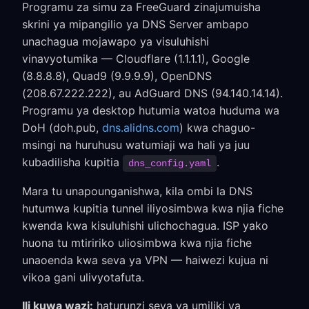
Programu za simu za FreeGuard zinajumuisha
skrini ya mipangilio ya DNS Server ambapo
unachagua mojawapo ya visuluhishi
vinavyotumika — Cloudflare (1.1.1.1), Google
(8.8.8.8), Quad9 (9.9.9.9), OpenDNS
(208.67.222.222), au AdGuard DNS (94.140.14.14).
Programu ya desktop hutumia watoa huduma wa
DoH (doh.pub,
dns.alidns.com
) kwa chaguo-
msingi na huruhusu watumiaji wa hali ya juu
kubadilisha kupitia
.
dns_config.yaml
Mara tu unapounganishwa, kila ombi la DNS
hutumwa kupitia tunnel iliyosimbwa kwa njia fiche
kwenda kwa kisuluhishi ulichochagua. ISP yako
huona tu mtiririko uliosimbwa kwa njia fiche
unaoenda kwa seva ya VPN — haiwezi kujua ni
vikoa gani ulivyotafuta.
Ili kuwa wazi:
haturunzi seva ya umiliki ya