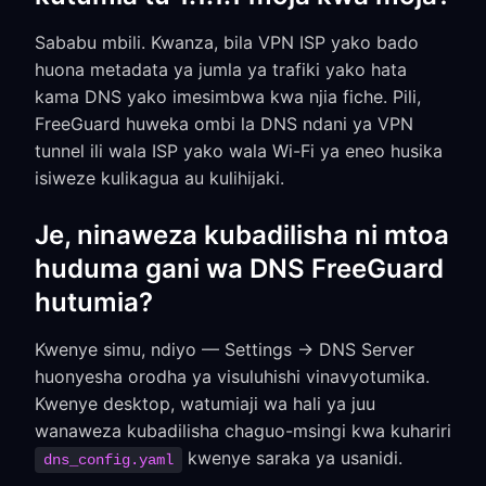
Sababu mbili. Kwanza, bila VPN ISP yako bado
huona metadata ya jumla ya trafiki yako hata
kama DNS yako imesimbwa kwa njia fiche. Pili,
FreeGuard huweka ombi la DNS ndani ya VPN
tunnel ili wala ISP yako wala Wi-Fi ya eneo husika
isiweze kulikagua au kulihijaki.
Je, ninaweza kubadilisha ni mtoa
huduma gani wa DNS FreeGuard
hutumia?
Kwenye simu, ndiyo — Settings → DNS Server
huonyesha orodha ya visuluhishi vinavyotumika.
Kwenye desktop, watumiaji wa hali ya juu
wanaweza kubadilisha chaguo-msingi kwa kuhariri
kwenye saraka ya usanidi.
dns_config.yaml