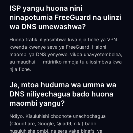
ISP yangu huona nini
ninapotumia FreeGuard na ulinzi
wa DNS umewashwa?
Huona trafiki iliyosimbwa kwa njia fiche ya VPN
kwenda kwenye seva ya FreeGuard. Haioni
maombi ya DNS yenyewe, vikoa unavyotembelea,
au maudhui — mtiririko mmoja tu uliosimbwa kwa
njia fiche.
Je, mtoa huduma wa umma wa
DNS niliyechagua bado huona
maombi yangu?
Ndiyo. Kisuluhishi chochote unachochagua
(Cloudflare, Google, Quad9, n.k.) bado
husuluhisha ombi, na sera yake binafsi ya