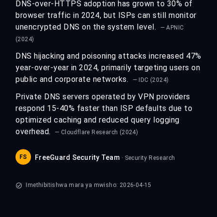
DNS-over-HTTPS adoption has grown to 30% of
browser traffic in 2024, but ISPs can still monitor
unencrypted DNS on the system level.
— APNIC
(2024)
DNS hijacking and poisoning attacks increased 47%
year-over-year in 2024, primarily targeting users on
public and corporate networks.
— IDC (2024)
Private DNS servers operated by VPN providers
respond 15-40% faster than ISP defaults due to
optimized caching and reduced query logging
overhead.
— Cloudflare Research (2024)
FS
FreeGuard Security Team
· Security Research
Imethibitishwa mara ya mwisho: 2026-04-15