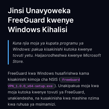
Jinsi Unavyoweka
FreeGuard kwenye
Windows Kihalisi
Kuna njia moja ya kupata programu ya
Windows: pakua kisakinishi kutoka kwenye
tovuti yetu. Haijaorodheshwa kwenye Microsoft
Store.
FreeGuard kwa Windows husafirishwa kama
kisakinishi kimoja cha NSIS (
FreeGuard
). Unakipakua moja kwa
VPN_1.0.0_x64-setup.exe
moja kutoka kwenye tovuti ya FreeGuard,
unakiendesha, na kusakinisha kwa mashine nzima
kwa ruhusa ya msimamizi.