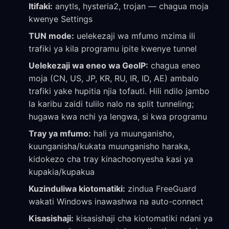
Itifaki:
anytls, hysteria2, trojan — chagua moja
kwenye Settings
TUN mode:
uelekezaji wa mfumo mzima ili
trafiki ya kila programu ipite kwenye tunnel
Uelekezaji wa eneo wa GeoIP:
chagua eneo
moja (CN, US, JP, KR, RU, IR, ID, AE) ambalo
trafiki yake hupitia njia tofauti. Hili ndilo jambo
la karibu zaidi tulilo nalo na split tunneling;
hugawa kwa nchi ya lengwa, si kwa programu
Tray ya mfumo:
hali ya muunganisho,
kuunganisha/kukata muunganisho haraka,
kidokezo cha tray kinachoonyesha kasi ya
kupakia/kupakua
Kuzinduliwa kiotomatiki:
zindua FreeGuard
wakati Windows inawashwa na auto-connect
Kisasishaji:
kisasishaji cha kiotomatiki ndani ya