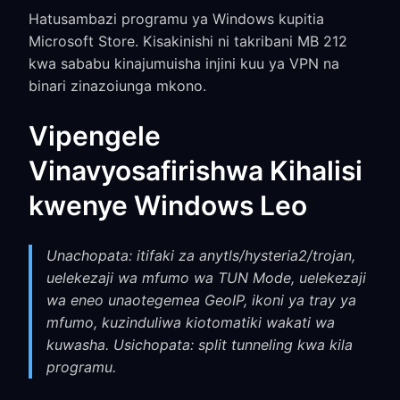
Hatusambazi programu ya Windows kupitia
Microsoft Store. Kisakinishi ni takribani MB 212
kwa sababu kinajumuisha injini kuu ya VPN na
binari zinazoiunga mkono.
Vipengele
Vinavyosafirishwa Kihalisi
kwenye Windows Leo
Unachopata: itifaki za anytls/hysteria2/trojan,
uelekezaji wa mfumo wa TUN Mode, uelekezaji
wa eneo unaotegemea GeoIP, ikoni ya tray ya
mfumo, kuzinduliwa kiotomatiki wakati wa
kuwasha. Usichopata: split tunneling kwa kila
programu.