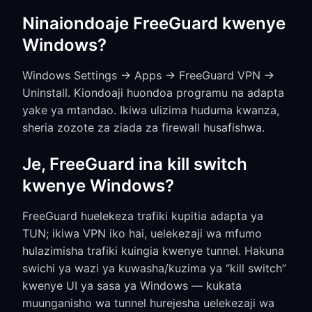
Ninaiondoaje FreeGuard kwenye
Windows?
Windows Settings → Apps → FreeGuard VPN →
Uninstall. Kiondoaji huondoa programu na adapta
yake ya mtandao. Ikiwa ulizima huduma kwanza,
sheria zozote za ziada za firewall husafishwa.
Je, FreeGuard ina kill switch
kwenye Windows?
FreeGuard huelekeza trafiki kupitia adapta ya
TUN; ikiwa VPN iko hai, uelekezaji wa mfumo
hulazimisha trafiki kuingia kwenye tunnel. Hakuna
swichi ya wazi ya kuwasha/kuzima ya “kill switch”
kwenye UI ya sasa ya Windows — kukata
muunganisho wa tunnel hurejesha uelekezaji wa