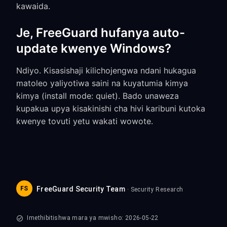
kawaida.
Je, FreeGuard hufanya auto-
update kwenye Windows?
Ndiyo. Kisasishaji kilichojengwa ndani hukagua
matoleo yaliyotiwa saini na kuyatumia kimya
kimya (install mode: quiet). Bado unaweza
kupakua upya kisakinishi cha hivi karibuni kutoka
kwenye tovuti yetu wakati wowote.
FS
FreeGuard Security Team
· Security Research
Imethibitishwa mara ya mwisho: 2026-05-22