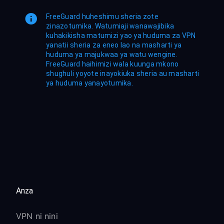
FreeGuard huheshimu sheria zote
zinazotumika. Watumiaji wanawajibika
kuhakikisha matumizi yao ya huduma za VPN
yanatii sheria za eneo lao na masharti ya
huduma ya majukwaa ya watu wengine.
FreeGuard haihimizi wala kuunga mkono
shughuli yoyote inayokiuka sheria au masharti
ya huduma yanayotumika.
Anza
VPN ni nini