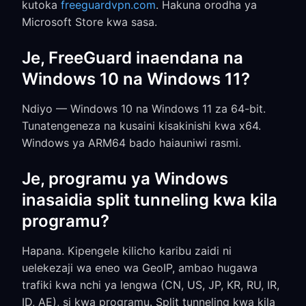
kutoka
freeguardvpn.com
. Hakuna orodha ya
Microsoft Store kwa sasa.
Je, FreeGuard inaendana na
Windows 10 na Windows 11?
Ndiyo — Windows 10 na Windows 11 za 64-bit.
Tunatengeneza na kusaini kisakinishi kwa x64.
Windows ya ARM64 bado haiauniwi rasmi.
Je, programu ya Windows
inasaidia split tunneling kwa kila
programu?
Hapana. Kipengele kilicho karibu zaidi ni
uelekezaji wa eneo wa GeoIP, ambao hugawa
trafiki kwa nchi ya lengwa (CN, US, JP, KR, RU, IR,
ID, AE), si kwa programu. Split tunneling kwa kila