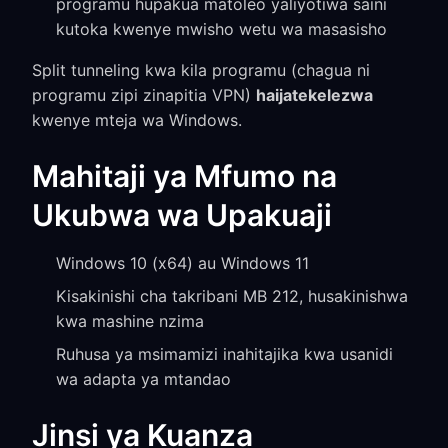
programu hupakua matoleo yaliyotiwa saini
kutoka kwenye mwisho wetu wa masasisho
Split tunneling kwa kila programu (chagua ni
programu zipi zinapitia VPN)
haijatekelezwa
kwenye mteja wa Windows.
Mahitaji ya Mfumo na
Ukubwa wa Upakuaji
Windows 10 (x64) au Windows 11
Kisakinishi cha takribani MB 212, husakinishwa
kwa mashine nzima
Ruhusa ya msimamizi inahitajika kwa usanidi
wa adapta ya mtandao
Jinsi ya Kuanza