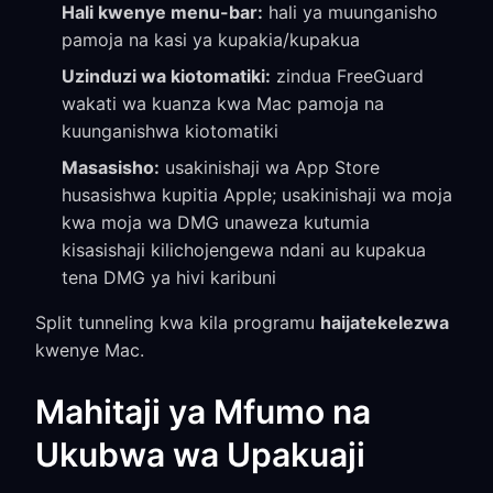
Hali kwenye menu-bar:
hali ya muunganisho
pamoja na kasi ya kupakia/kupakua
Uzinduzi wa kiotomatiki:
zindua FreeGuard
wakati wa kuanza kwa Mac pamoja na
kuunganishwa kiotomatiki
Masasisho:
usakinishaji wa App Store
husasishwa kupitia Apple; usakinishaji wa moja
kwa moja wa DMG unaweza kutumia
kisasishaji kilichojengewa ndani au kupakua
tena DMG ya hivi karibuni
Split tunneling kwa kila programu
haijatekelezwa
kwenye Mac.
Mahitaji ya Mfumo na
Ukubwa wa Upakuaji