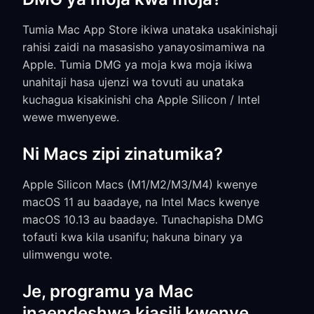
Tumia Mac App Store ikiwa unataka usakinishaji
rahisi zaidi na masasisho yanayosimamiwa na
Apple. Tumia DMG ya moja kwa moja ikiwa
unahitaji hasa ujenzi wa tovuti au unataka
kuchagua kisakinishi cha Apple Silicon / Intel
wewe mwenyewe.
Ni Macs zipi zinatumika?
Apple Silicon Macs (M1/M2/M3/M4) kwenye
macOS 11 au baadaye, na Intel Macs kwenye
macOS 10.13 au baadaye. Tunachapisha DMG
tofauti kwa kila usanifu; hakuna binary ya
ulimwengu wote.
Je, programu ya Mac
inaendeshwa kiasili kwenye