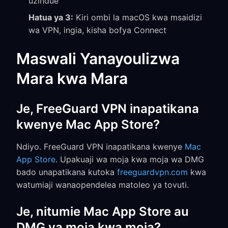
uzindue
Hatua ya 3:
Kiri ombi la macOS kwa msaidizi
wa VPN, ingia, kisha bofya Connect
Maswali Yanayoulizwa
Mara kwa Mara
Je, FreeGuard VPN inapatikana
kwenye Mac App Store?
Ndiyo. FreeGuard VPN inapatikana kwenye
Mac
App Store
. Upakuaji wa moja kwa moja wa DMG
bado unapatikana kutoka
freeguardvpn.com
kwa
watumiaji wanaopendelea matoleo ya tovuti.
Je, nitumie Mac App Store au
DMG ya moja kwa moja?