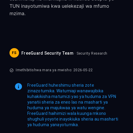
TUN inayotumiwa kwa uelekezaji wa mfumo
mzima.
FS
FreeGuard Security Team
· Security Research
Imethibitishwa mara ya mwisho: 2026-05-22
FreeGuard huheshimu sheria zote
zinazotumika. Watumiaji wanawajibika
kuhakikisha matumizi yao ya huduma za VPN
yanatii sheria za eneo lao na masharti ya
huduma ya majukwaa ya watu wengine.
FreeGuard haihimizi wala kuunga mkono
shughuli yoyote inayokiuka sheria au masharti
ya huduma yanayotumika.