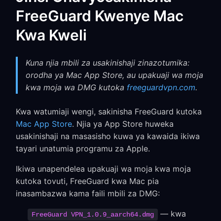
FreeGuard Kwenye Mac
Kwa Kweli
Kuna njia mbili za usakinishaji zinazotumika:
orodha ya Mac App Store, au upakuaji wa moja
kwa moja wa DMG kutoka
freeguardvpn.com
.
Kwa watumiaji wengi, sakinisha FreeGuard kutoka
Mac App Store
. Njia ya App Store huweka
usakinishaji na masasisho kuwa ya kawaida ikiwa
tayari unatumia programu za Apple.
Ikiwa unapendelea upakuaji wa moja kwa moja
kutoka tovuti, FreeGuard kwa Mac pia
inasambazwa kama faili mbili za DMG:
— kwa
FreeGuard VPN_1.0.9_aarch64.dmg