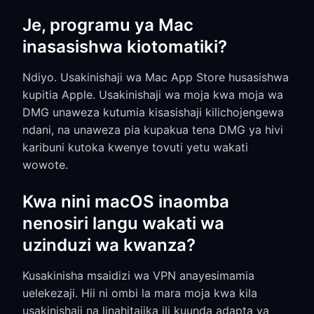
Je, programu ya Mac
inasasishwa kiotomatiki?
Ndiyo. Usakinishaji wa Mac App Store husasishwa
kupitia Apple. Usakinishaji wa moja kwa moja wa
DMG unaweza kutumia kisasishaji kilichojengewa
ndani, na unaweza pia kupakua tena DMG ya hivi
karibuni kutoka kwenye tovuti yetu wakati
wowote.
Kwa nini macOS inaomba
nenosiri langu wakati wa
uzinduzi wa kwanza?
Kusakinisha msaidizi wa VPN anayesimamia
uelekezaji. Hii ni ombi la mara moja kwa kila
usakinishaji na linahitajika ili kuunda adapta ya