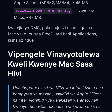
Apple Silicon (M1/M2/M3/M4), ~45 MB
— kwa Intel
FreeGuard VPN_1.0.9_x64.dmg
Macs, ~47 MB
Kwa njia ya DMG, pakua ujenzi unaolingana na
Mac yako, buruta FreeGuard hadi Applications,
kisha uzindue.
Vipengele Vinavyotolewa
Kweli Kwenye Mac Sasa
Hivi
Unachopata: ulinzi wa VPN wa kifaa kizima cha
kompyuta ya mezani, usaidizi wa Apple Silicon
na Intel, vidhibiti vya uelekezaji wa eneo, hali
kwenye menu-bar, uzinduzi wa kiotomatiki, na