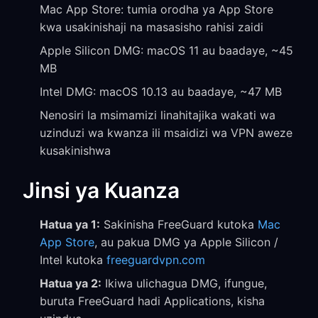
Mac App Store: tumia orodha ya App Store
kwa usakinishaji na masasisho rahisi zaidi
Apple Silicon DMG: macOS 11 au baadaye, ~45
MB
Intel DMG: macOS 10.13 au baadaye, ~47 MB
Nenosiri la msimamizi linahitajika wakati wa
uzinduzi wa kwanza ili msaidizi wa VPN aweze
kusakinishwa
Jinsi ya Kuanza
Hatua ya 1:
Sakinisha FreeGuard kutoka
Mac
App Store
, au pakua DMG ya Apple Silicon /
Intel kutoka
freeguardvpn.com
Hatua ya 2:
Ikiwa ulichagua DMG, ifungue,
buruta FreeGuard hadi Applications, kisha