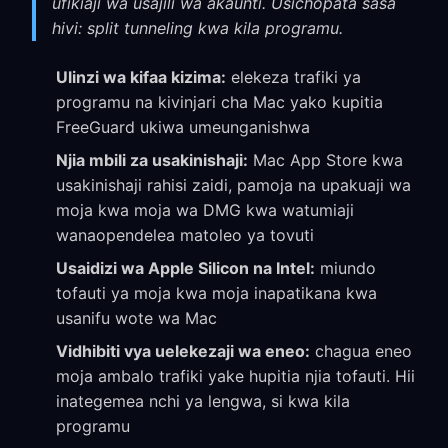
ufikiaji wa usajili wa akaunti. Usichopata sasa
hivi: split tunneling kwa kila programu.
Ulinzi wa kifaa kizima:
elekeza trafiki ya
programu na kivinjari cha Mac yako kupitia
FreeGuard ukiwa umeunganishwa
Njia mbili za usakinishaji:
Mac App Store kwa
usakinishaji rahisi zaidi, pamoja na upakuaji wa
moja kwa moja wa DMG kwa watumiaji
wanaopendelea matoleo ya tovuti
Usaidizi wa Apple Silicon na Intel:
miundo
tofauti ya moja kwa moja inapatikana kwa
usanifu wote wa Mac
Vidhibiti vya uelekezaji wa eneo:
chagua eneo
moja ambalo trafiki yake hupitia njia tofauti. Hii
inategemea nchi ya lengwa, si kwa kila
programu