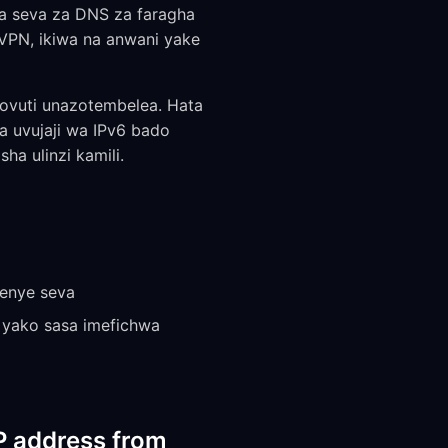
ia seva za DNS za faragha
a VPN, ikiwa na anwani yake
tovuti unazotembelea. Hata
a uvujaji wa IPv6 bado
isha ulinzi kamili.
wenye seva
P yako sasa imefichwa
IP address from