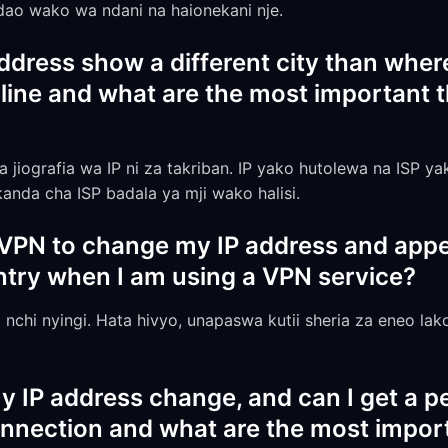
dao wako wa ndani na haionekani nje.
ress show a different city than where 
nline and what are the most important t
 jiografia wa IP ni za takriban. IP yako hutolewa na ISP yako
anda cha ISP badala ya mji wako halisi.
e a VPN to change my IP address and app
try when I am using a VPN service?
a nchi nyingi. Hata hivyo, unapaswa kutii sheria za eneo l
 IP address change, and can I get a pe
nnection and what are the most import