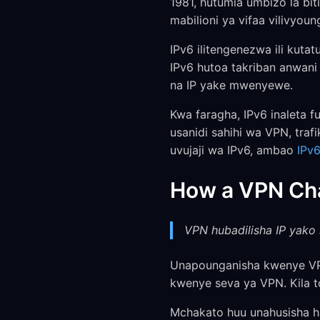
1981, hutumia umbizo la biti
mabilioni ya vifaa vilivyou
IPv6 ilitengenezwa ili kuta
IPv6 hutoa takriban anwani
na IP yake mwenyewe.
Kwa faragha, IPv6 inaleta fu
usanidi sahihi wa VPN, traf
uvujaji wa IPv6, ambao
IPv6
How a VPN Cha
VPN hubadilisha IP yako 
Unapounganisha kwenye VPN, 
kwenye seva ya VPN. Kila t
Mchakato huu unahusisha h