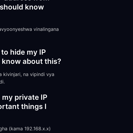
I should know
navyoonyeshwa vinalingana
 to hide my IP
d know about this?
kivinjari, na vipindi vya
di.
 my private IP
rtant things I
gha (kama 192.168.x.x)