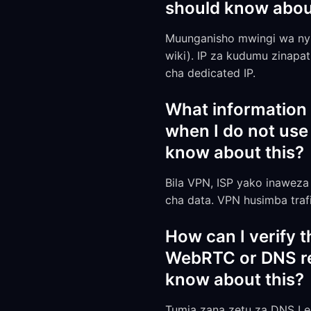
should know abou
Muunganisho mwingi wa nyu
wiki). IP za kudumu zinapa
cha dedicated IP.
What information 
when I do not use
know about this?
Bila VPN, ISP yako inaweza
cha data. VPN husimba trafik
How can I verify t
WebRTC or DNS req
know about this?
Tumia zana zetu za DNS Lea