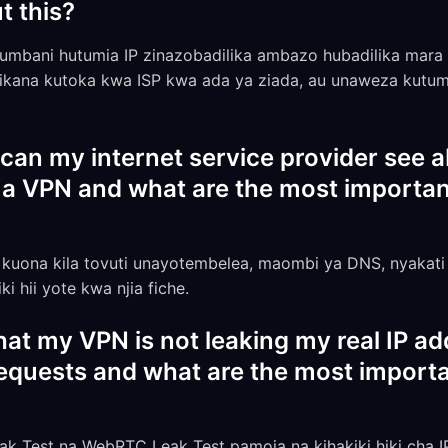
t this?
mbani hutumia IP zinazobadilika ambazo hubadilika mara
tikana kutoka kwa ISP kwa ada ya ziada, au unaweza kutu
can my internet service provider see 
 a VPN and what are the most important
 kuona kila tovuti unayotembelea, maombi ya DNS, nyakati
i hii yote kwa njia fiche.
hat my VPN is not leaking my real IP a
uests and what are the most importan
k Test na WebRTC Leak Test pamoja na kihakiki hiki cha IP