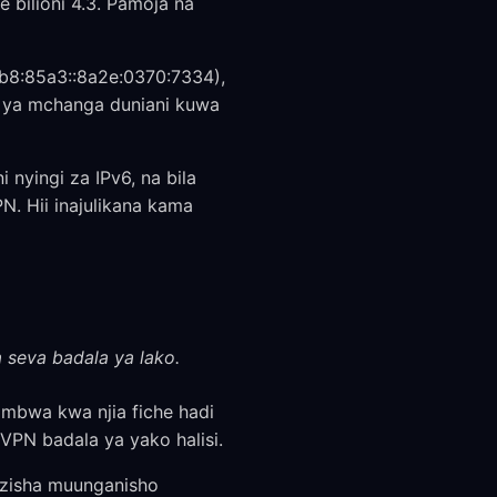
e bilioni 4.3. Pamoja na
0db8:85a3::8a2e:0370:7334),
e ya mchanga duniani kuwa
 nyingi za IPv6, na bila
N. Hii inajulikana kama
a seva badala ya lako.
simbwa kwa njia fiche hadi
VPN badala ya yako halisi.
nzisha muunganisho