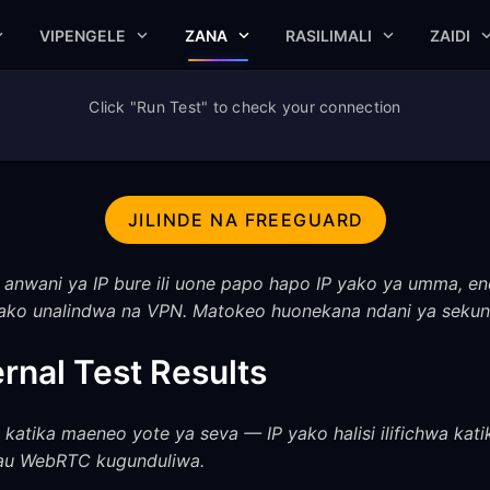
VIPENGELE
ZANA
RASILIMALI
ZAIDI
Click "Run Test" to check your connection
JILINDE NA FREEGUARD
 anwani ya IP bure ili uone papo hapo IP yako ya umma, eneo l
ko unalindwa na VPN. Matokeo huonekana ndani ya sekun
rnal Test Results
 katika maeneo yote ya seva — IP yako halisi ilifichwa kati
au WebRTC kugunduliwa.