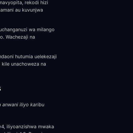
avyopita, rekodi hizi
kamani au kuvunjwa
uchanganuzi wa milango
o. Wachezaji na
ndaoni hutumia uelekezaji
a kile unachoweza na
s
a anwani iliyo karibu
Pv4, iliyoanzishwa mwaka