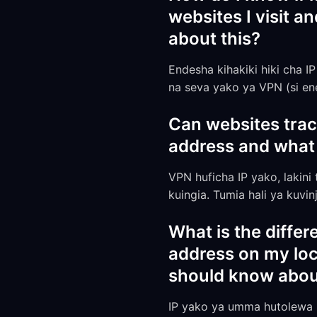
websites I visit 
about this?
Endesha kihakiki hiki cha 
na seva yako ya VPN (si ene
Can websites track
address and what 
VPN huficha IP yako, lakini 
kuingia. Tumia hali ya kuvi
What is the diffe
address on my loc
should know abou
IP yako ya umma hutolewa n