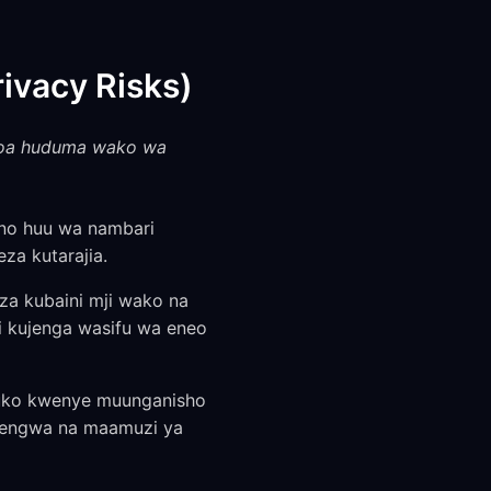
ivacy Risks)
mtoa huduma wako wa
ano huu wa nambari
a kutarajia.
eza kubaini mji wako na
li kujenga wasifu wa eneo
 uko kwenye muunganisho
i lengwa na maamuzi ya