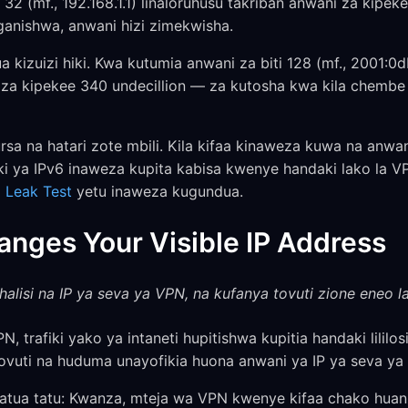
 32 (mf., 192.168.1.1) linaloruhusu takriban anwani za kipeke
nganishwa, anwani hizi zimekwisha.
tua kizuizi hiki. Kwa kutumia anwani za biti 128 (mf., 2001:
 za kipekee 340 undecillion — za kutosha kwa kila chemb
rsa na hatari zote mbili. Kila kifaa kinaweza kuwa na anwani
iki ya IPv6 inaweza kupita kabisa kwenye handaki lako la VP
 Leak Test
yetu inaweza kugundua.
nges Your Visible IP Address
halisi na IP ya seva ya VPN, na kufanya tovuti zione eneo l
trafiki yako ya intaneti hupitishwa kupitia handaki lililo
ovuti na huduma unayofikia huona anwani ya IP ya seva ya 
atua tatu: Kwanza, mteja wa VPN kwenye kifaa chako hua