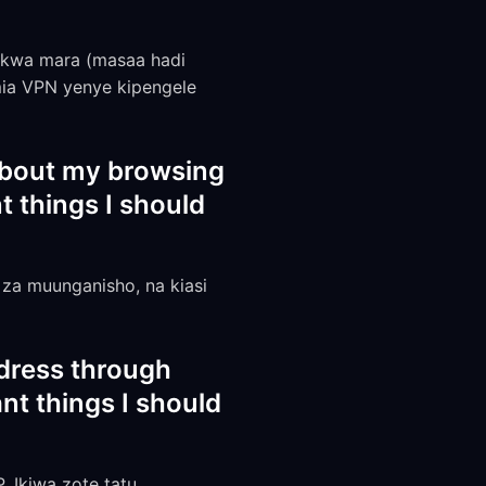
 kwa mara (masaa hadi
mia VPN yenye kipengele
about my browsing
 things I should
 za muunganisho, na kiasi
ddress through
t things I should
. Ikiwa zote tatu