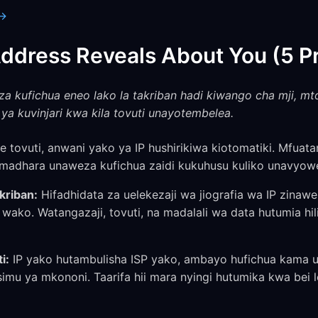
 →
ddress Reveals About You (5 Pr
za kufichua eneo lako la takriban hadi kiwango cha mji, 
 ya kuvinjari kwa kila tovuti unayotembelea.
 tovuti, anwani yako ya IP hushirikiwa kiotomatiki. Mfuat
adhara unaweza kufichua zaidi kukuhusu kuliko unavyowez
kriban:
Hifadhidata za uelekezaji wa jiografia wa IP zinaw
wako. Watangazaji, tovuti, na madalali wa data hutumia hi
i:
IP yako hutambulisha ISP yako, ambayo hufichua kama
simu ya mkononi. Taarifa hii mara nyingi hutumika kwa be