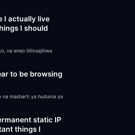
I actually live
hings I should
, na eneo lililosajiliwa
ear to be browsing
ako na masharti ya huduma ya
rmanent static IP
ant things I