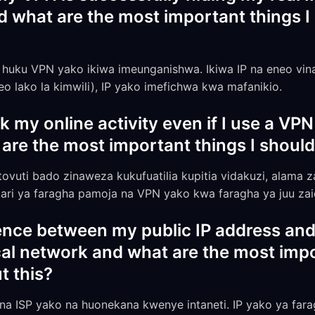
and what are the most important things 
IP huku VPN yako ikiwa imeunganishwa. Ikiwa IP na eneo vi
o lako la kimwili), IP yako imefichwa kwa mafanikio.
 my online activity even if I use a VPN
are the most important things I shoul
tovuti bado zinaweza kukufuatilia kupitia vidakuzi, alama za 
njari ya faragha pamoja na VPN yako kwa faragha ya juu zai
rence between my public IP address and
al network and what are the most impo
t this?
a ISP yako na huonekana kwenye intaneti. IP yako ya fara