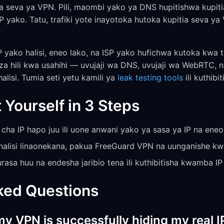
na seva ya VPN. Pili, maombi yako ya DNS hupitishwa kupit
P yako. Tatu, trafiki yote inayotoka hutoka kupitia seva y
yako halisi, eneo lako, na ISP yako hufichwa kutoka kwa 
za hili kwa usahihi — uvujaji wa DNS, uvujaji wa WebRTC, n
alisi. Tumia seti yetu kamili ya
leak testing tools
ili kuthibit
 Yourself in 3 Steps
cha IP hapo juu ili uone anwani yako ya sasa ya IP na eneo
halisi linaonekana, pakua FreeGuard VPN na uunganishe k
asa huu na endesha jaribio tena ili kuthibitisha kwamba I
ked Questions
my VPN is successfully hiding my real 