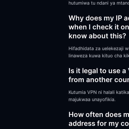
hutumiwa tu ndani ya mtan
Why does my IP add
when I check it o
know about this?
Hifadhidata za uelekezaji wa
linaweza kuwa kituo cha kik
Is it legal to us
from another coun
Kutumia VPN ni halali katik
majukwaa unayofikia.
How often does my
address for my co