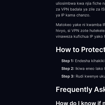
uliosimbwa kwa njia fiche 
za VPN badala ya zile za IS
ya IP kama chanzo.
Matokeo yake ni kwamba IP 
hivyo, si VPN zote hutekele
vinaweza kufichua IP yako h
How to Protect
Step 1:
Endesha kihakiki 
Step 2:
Ikiwa eneo lako 
Step 3:
Rudi kwenye ukur
Frequently As
How do I know if 