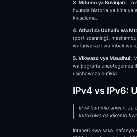
3. Mifumo ya Kuvinjari:
Tovu
huunda historia ya kina y
kiusalama.
4. Athari za Udhaifu wa Mt
(port scanning), mashambu
wafanyakazi wa mbali wako 
5. Vikwazo vya Maudhui:
Ma
wa jiografia unaotegemea I
usichoweza kufikia.
IPv4 vs IPv6:
IPv4 hutumia anwani za bi
kutokuwa na kikomo kwa 
Intaneti kwa sasa inafanya 