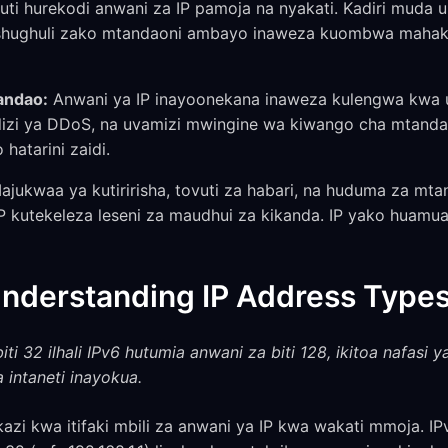
ti hurekodi anwani za IP pamoja na nyakati. Kadiri muda un
a shughuli zako mtandaoni ambayo inaweza kuombwa maha
andao:
Anwani ya IP inayoonekana inaweza kulengwa kwa 
lizi ya DDoS, na uvamizi mwingine wa kiwango cha mtanda
hatarini zaidi.
jukwaa ya kutiririsha, tovuti za habari, na huduma za mta
P kutekeleza leseni za maudhui za kikanda. IP yako huamu
 Understanding IP Address Type
ti 32 ilhali IPv6 hutumia anwani za biti 128, ikitoa nafasi y
intaneti inayokua.
kazi kwa itifaki mbili za anwani ya IP kwa wakati mmoja. I