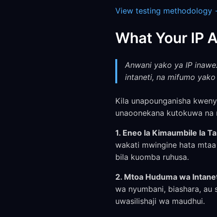
View testing methodology
What Your IP A
Anwani yako ya IP inawe
intaneti, na mifumo yako
Kila unapounganisha kwenye
unaoonekana kutokuwa na m
1. Eneo la Kimaumbile la Ta
wakati mwingine hata mtaa 
bila kuomba ruhusa.
2. Mtoa Huduma wa Intanet
wa nyumbani, biashara, au 
uwasilishaji wa maudhui.