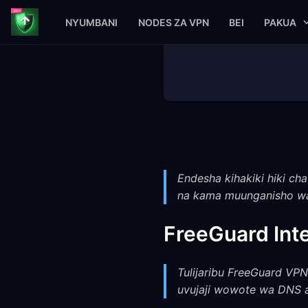
NYUMBANI
NODES ZA VPN
BEI
PAKUA
Endesha kihakiki hiki cha
na kama muunganisho wa
FreeGuard Inte
Tulijaribu FreeGuard VPN
uvujaji wowote wa DNS 