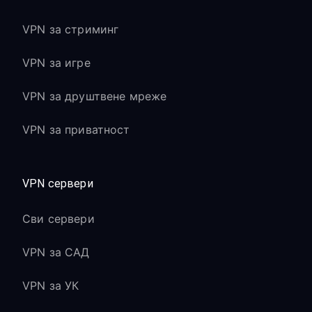
VPN за стриминг
VPN за игре
VPN за друштвене мреже
VPN за приватност
VPN сервери
Сви сервери
VPN за САД
VPN за УК