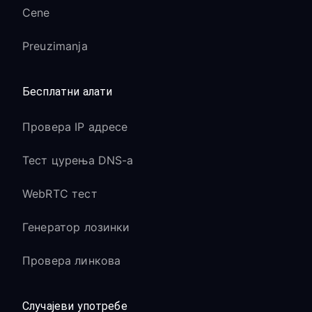
Cene
Preuzimanja
Бесплатни алати
Провера IP адресе
Тест цурења DNS-а
WebRTC тест
Генератор лозинки
Провера линкова
Случајеви употребе