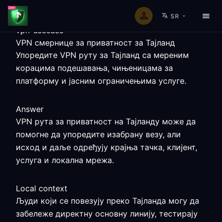
SR
vpn-usecase
VPN смернице за приватност за Тајланд
Упоредите VPN руту за Тајланд са мереним
корацима подешавања, чињеницама за
платформу и јасним ограничењима услуге.
Answer
VPN рута за приватност на Тајланду може да
помогне да упоредите изабрану везу, али
исход и даље одређују крајња тачка, клијент,
услуга и локална мрежа.
Local context
Људи који се повезују преко Тајланда могу да
забележе директну основну линију, тестирају