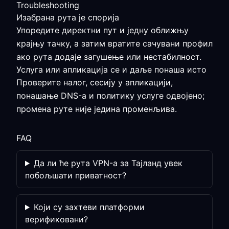
Troubleshooting
Изабрана рута је спорија
Упоредите директни пут и једну оближњу
крајњу тачку, а затим вратите сачувани профил
ако рута додаје загушење или нестабилност.
Услуга или апликација се и даље понаша исто
Проверите налог, сесију у апликацији,
понашање DNS-а и политику услуге одвојено;
промена руте није једина променљива.
FAQ
Да ли ће рута VPN-а за Тајланд увек
побољшати приватност?
Који су захтеви платформи
верификовани?