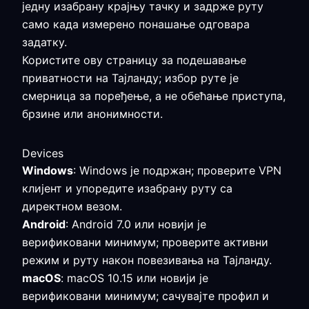
једну изабрану крајњу тачку и задрже руту
само када измерено понашање одговара
задатку.
Користите ову страницу за подешавање
приватности на Тајланду; избор руте је
смерница за поређење, а не обећање приступа,
брзине или анонимности.
Devices
Windows
: Windows је подржан; проверите VPN
клијент и упоредите изабрану руту са
директном везом.
Android
: Android 7.0 или новији је
верификовани минимум; проверите активни
режим и руту након повезивања на Тајланду.
macOS
: macOS 10.15 или новији је
верификовани минимум; сачувајте профил и