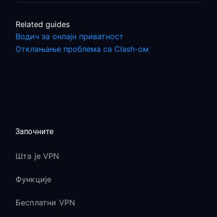
Related guides
Водич за онлајн приватност
Отклањање проблема са Clash-ом
Започните
Шта је VPN
Функције
Бесплатни VPN