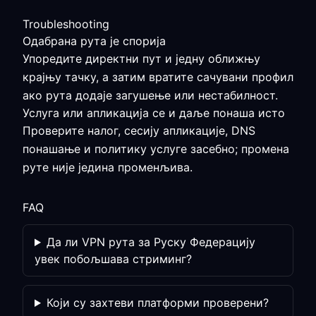
Troubleshooting
Одабрана рута је спорија
Упоредите директни пут и једну оближњу
крајњу тачку, а затим вратите сачувани профил
ако рута додаје загушење или нестабилност.
Услуга или апликација се и даље понаша исто
Проверите налог, сесију апликације, DNS
понашање и политику услуге засебно; промена
руте није једина променљива.
FAQ
Да ли VPN рута за Руску Федерацију
увек побољшава стриминг?
Који су захтеви платформи проверени?