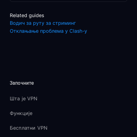
Related guides
Водич за руту за стриминг
Отклањање проблема у Clash-у
Започните
Шта је VPN
Функције
Бесплатни VPN