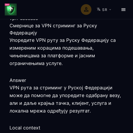
SR
vpn-usecase
Смернице за VPN стриминг за Руску
Федерацију
Упоредите VPN руту за Руску Федерацију са
измереним корацима подешавања,
чињеницама за платформе и јасним
ограничењима услуге.
Answer
VPN рута за стриминг у Руској Федерацији
може да помогне да упоредите одабрану везу,
али и даље крајња тачка, клијент, услуга и
локална мрежа одређују резултат.
Local context