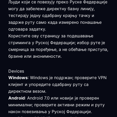
Људи који се повезују преко Руске Федерације
могу да забележе директну базну линију,
тестирају једну одабрану крајњу тачку и
задрже руту само када измерено понашање
одговара задатку.
Користите ову страницу за подешавање
стриминга у Руској Федерацији; избор руте је
смерница за поређење, а не обећање приступа,
брзине или анонимности.
Devices
Windows
: Windows је подржан; проверите VPN
клијент и упоредите одабрану руту са
директном везом.
Android
: Android 7.0 или новији је проверен
минимални; проверите активни режим и руту
након повезивања у Руској Федерацији.