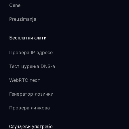
Cene
Preuzimanja
Бесплатни алати
Провера IP адресе
Тест цурења DNS-а
WebRTC тест
Генератор лозинки
Провера линкова
Случајеви употребе