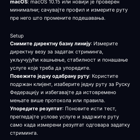
macOS
: macOS 10.15 или новији је проверен
минимални; сачувајте профил и измерите руту
пре него што промените подешавања.
Setup
Снимите директну базну линију
: Измерите
директну везу за задатак стриминга,
укључујући кашњење, стабилност и понашање
услуге које треба да упоредите.
Повежите једну одабрану руту
: Користите
подржан клијент, изаберите једну руту за Руску
Федерацију и избегавајте да истовремено
мењате више протокола или правила.
Упоредите резултат
: Поновите исти тест,
прегледајте услове услуге и задржите руту
само када измерени резултат одговара задатку
стриминга.