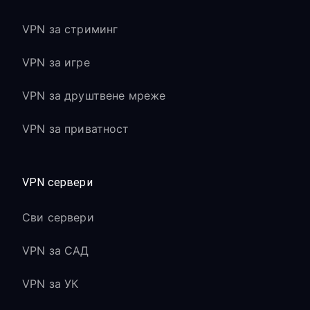
VPN за стриминг
VPN за игре
VPN за друштвене мреже
VPN за приватност
VPN сервери
Сви сервери
VPN за САД
VPN за УК