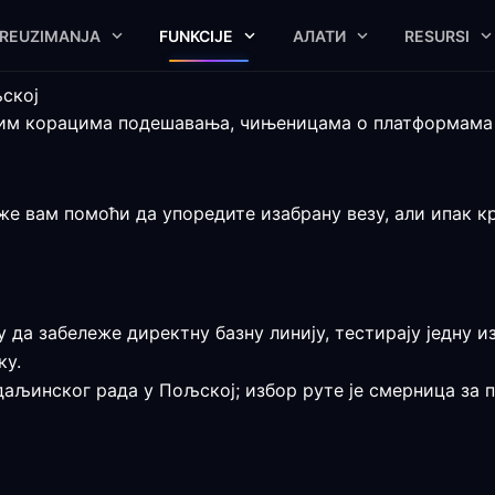
REUZIMANJA
FUNKCIJE
АЛАТИ
RESURSI
ској
им корацима подешавања, чињеницама о платформама 
 вам помоћи да упоредите изабрану везу, али ипак кра
 да забележе директну базну линију, тестирају једну 
ку.
аљинског рада у Пољској; избор руте је смерница за п