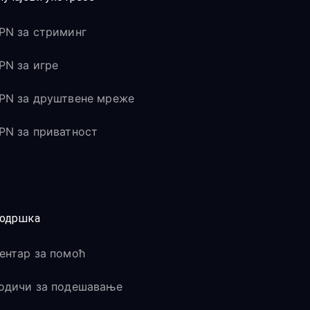
PN за стриминг
PN за игре
PN за друштвене мреже
PN за приватност
одршка
ентар за помоћ
одичи за подешавање