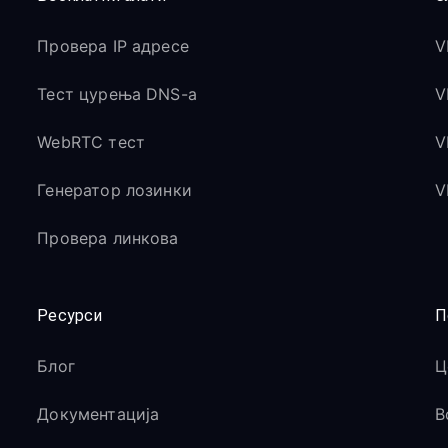
Провера IP адресе
V
Тест цурења DNS-а
V
WebRTC тест
V
Генератор лозинки
V
Провера линкова
Ресурси
П
Блог
Ц
Документација
В