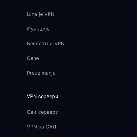
Шта је VPN
Функције
Бесплатни VPN
Cene
Preuzimanja
VPN сервери
Сви сервери
VPN за САД