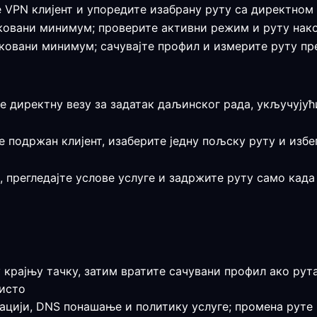
е VPN клијент и упоредите изабрану руту са директном
ификовани минимум; проверите активни режим и руту нак
фиковани минимум; сачувајте профил и измерите руту п
е директну везу за задатак даљинског рада, укључујућ
е подржан клијент, изаберите једну пољску руту и изб
т, прегледајте услове услуге и задржите руту само кад
 крајњу тачку, затим вратите сачувани профил ако рут
 исто
кацији, DNS понашање и политику услуге; промена руте