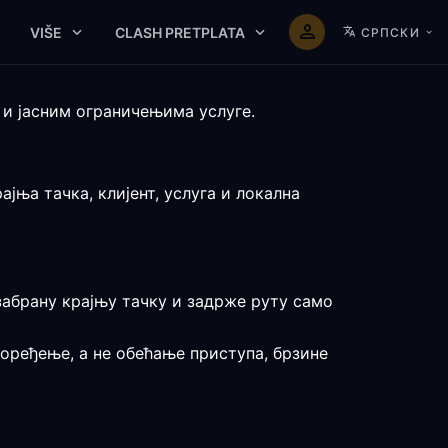
VIŠE
CLASH PRETPLATA
СРПСКИ
и јасним ограничењима услуге.
јња тачка, клијент, услуга и локална
изабрану крајњу тачку и задрже руту само
оређење, а не обећање приступа, брзине