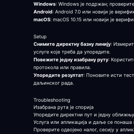
Windows
: Windows је подржан; проверит
Android
: Android 7.0 или новији је вер
macOS
: macOS 10.15 или новији је вери
Setup
Снимите директну базну линију
: Измерит
услуге које треба да упоредите.
Повежите једну изабрану руту
: Користит
протокола или правила.
Упоредите резултат
: Поновите исти тес
даљинског рада.
Troubleshooting
Изабрана рута је спорија
Упоредите директни пут и једну оближњу
Услуга или апликација и даље се понаша
Проверите одвојено налог, сесију у апли