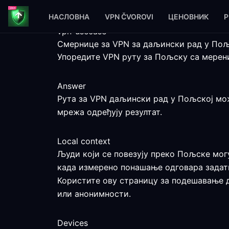
НАСЛОВНА
VPN ČVOROVI
ЦЕНОВНИК
P
vpn-usecase
Смернице за VPN за даљински рад у Пољ
Упоредите VPN руту за Пољску са мерен
Answer
Рута за VPN даљински рад у Пољској може
мрежа одређују резултат.
Local context
Људи који се повезују преко Пољске могу
када измерено понашање одговара задат
Користите ову страницу за подешавање д
или анонимности.
Devices