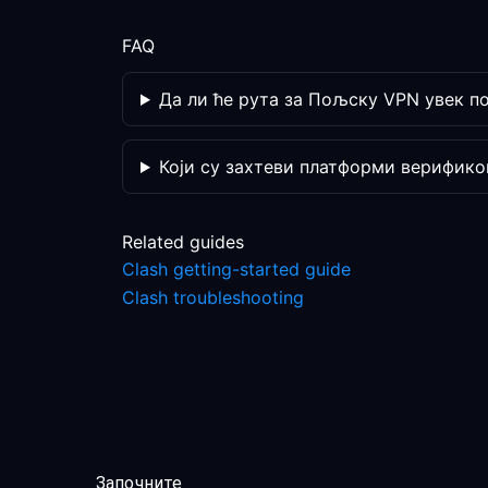
FAQ
Да ли ће рута за Пољску VPN увек 
Који су захтеви платформи верифико
Related guides
Clash getting-started guide
Clash troubleshooting
Започните