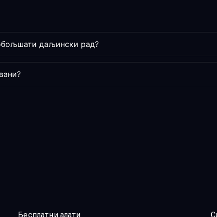
побољшати даљински рад?
вани?
Бесплатни алати
С