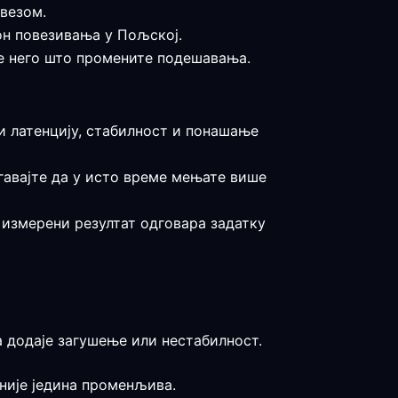
 везом.
он повезивања у Пољској.
ре него што промените подешавања.
и латенцију, стабилност и понашање
егавајте да у исто време мењате више
а измерени резултат одговара задатку
а додаје загушење или нестабилност.
 није једина променљива.