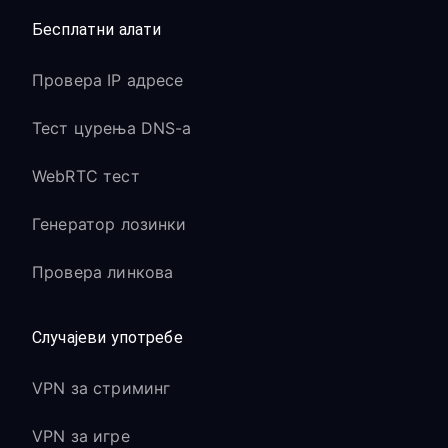
Бесплатни алати
Провера IP адресе
Тест цурења DNS-а
WebRTC тест
Генератор лозинки
Провера линкова
Случајеви употребе
VPN за стриминг
VPN за игре