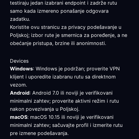
testiraju jedan izabrani endpoint i zadrže rutu
samo kada izmereno ponašanje odgovara
zadatku.
Koristite ovu stranicu za privacy podešavanje u
Poljskoj; izbor rute je smernica za poređenje, a ne
obećanje pristupa, brzine ili anonimnosti.
Devices
Windows
: Windows je podržan; proverite VPN
klijent i uporedite izabranu rutu sa direktnom
vezom.
Android
: Android 7.0 ili noviji je verifikovani
minimalni zahtev; proverite aktivni režim i rutu
nakon povezivanja u Poljskoj.
macOS
: macOS 10.15 ili noviji je verifikovani
minimalni zahtev; sačuvajte profil i izmerite rutu
pre izmene podešavanja.