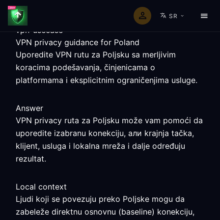
SR
vpn-usecase
VPN privacy guidance for Poland
Uporedite VPN rutu za Poljsku sa merljivim
koracima podešavanja, činjenicama o
platformama i eksplicitnim ograničenjima usluge.
Answer
VPN privacy ruta za Poljsku može vam pomoći da
uporedite izabranu konekciju, али krajnja tačka,
klijent, usluga i lokalna mreža i dalje određuju
rezultat.
Local context
Ljudi koji se povezuju preko Poljske mogu da
zabeleže direktnu osnovnu (baseline) konekciju,