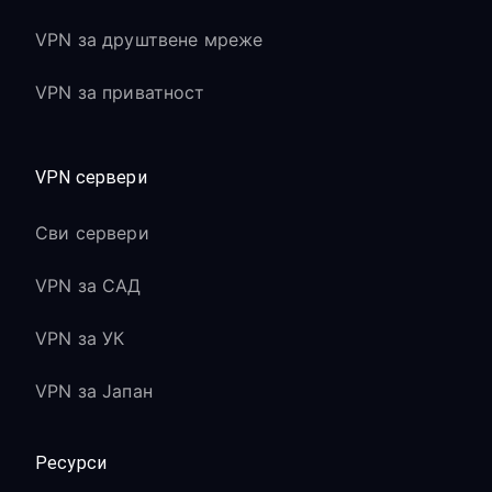
VPN за друштвене мреже
VPN за приватност
VPN сервери
Сви сервери
VPN за САД
VPN за УК
VPN за Јапан
Ресурси