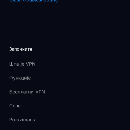
Започните
Шта је VPN
Функције
Бесплатни VPN
Cene
Preuzimanja