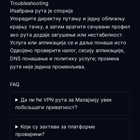
Troubleshooting
Изабрана рута је спорија
Упоредите директну путању и једну оближњу
крајњу тачку, а затим вратите сачувани профил
ако рута додаје загушење или нестабилност.
Услуга или апликација се и даље понаша исто
Одвојено проверите налог, сесију апликације,
DNS понашање и политику услуге; промена
руте није једина променљива.
FAQ
Да ли ће VPN рута за Малајзију увек
побољшати приватност?
Који су захтеви за платформе
проверени?