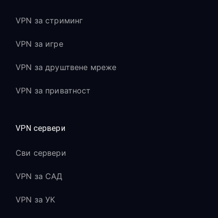
VPN за стриминг
VPN за игре
VPN за друштвене мреже
VPN за приватност
VPN сервери
Сви сервери
VPN за САД
VPN за УК