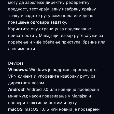
могу да забележе директну референтну
вредност, тестирају једну изабрану крајњу
тачку и задрже руту само када измерено
понашање одговара задатку.
Користите ову страницу за подешавање
приватности у Малајзији; избор руте служи за
поређење и није обећање приступа, брзине или
анонимности.
Devices
Windows
: Windows је подржан; прегледајте
VPN клијент и упоредите изабрану руту са
директном везом.
Android
: Android 7.0 или новији је проверени
минимум; након повезивања у Малајзији
проверите активни режим и руту.
macOS
: macOS 10.15 или новији је проверени