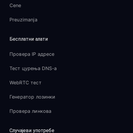
Cene
Preuzimanja
Бесплатни алати
Провера IP адресе
Тест цурења DNS-а
WebRTC тест
Генератор лозинки
Провера линкова
Случајеви употребе