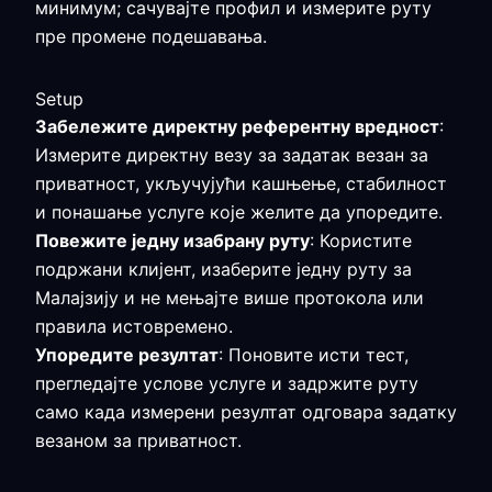
минимум; сачувајте профил и измерите руту
пре промене подешавања.
Setup
Забележите директну референтну вредност
:
Измерите директну везу за задатак везан за
приватност, укључујући кашњење, стабилност
и понашање услуге које желите да упоредите.
Повежите једну изабрану руту
: Користите
подржани клијент, изаберите једну руту за
Малајзију и не мењајте више протокола или
правила истовремено.
Упоредите резултат
: Поновите исти тест,
прегледајте услове услуге и задржите руту
само када измерени резултат одговара задатку
везаном за приватност.