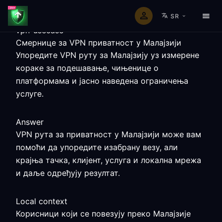
SR
vpn-usecase
Смернице за VPN приватност у Малајзији
Упоредите VPN руту за Малајзију уз измерене
кораке за подешавање, чињенице о
платформама и јасно наведена ограничења
услуге.
Answer
VPN рута за приватност у Малајзији може вам
помоћи да упоредите изабрану везу, али
крајња тачка, клијент, услуга и локална мрежа
и даље одређују резултат.
Local context
Корисници који се повезују преко Малајзије