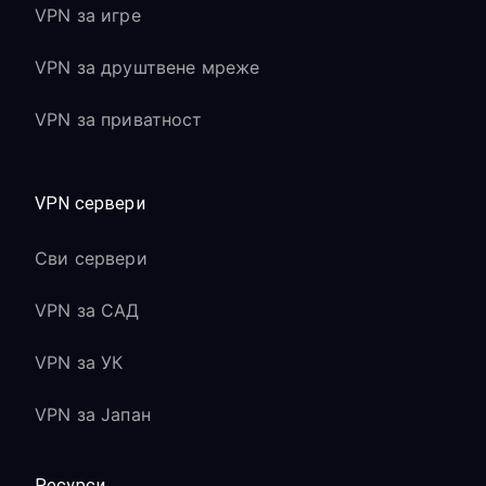
VPN за игре
VPN за друштвене мреже
VPN за приватност
VPN сервери
Сви сервери
VPN за САД
VPN за УК
VPN за Јапан
Ресурси