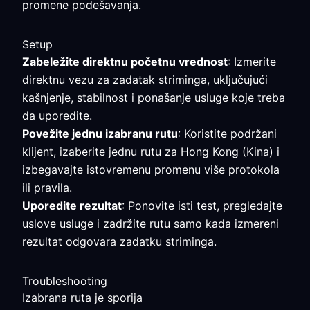
promene podešavanja.
Setup
Zabeležite direktnu početnu vrednost
: Izmerite
direktnu vezu za zadatak striminga, uključujući
kašnjenje, stabilnost i ponašanje usluge koje treba
da uporedite.
Povežite jednu izabranu rutu
: Koristite podržani
klijent, izaberite jednu rutu za Hong Kong (Kina) i
izbegavajte istovremenu promenu više protokola
ili pravila.
Uporedite rezultat
: Ponovite isti test, pregledajte
uslove usluge i zadržite rutu samo kada izmereni
rezultat odgovara zadatku striminga.
Troubleshooting
Izabrana ruta je sporija