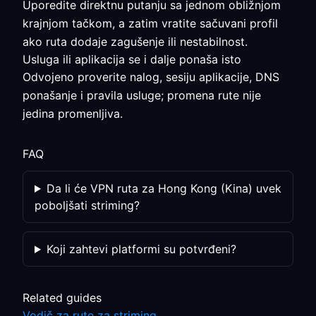
Uporedite direktnu putanju sa jednom obližnjom
krajnjom tačkom, a zatim vratite sačuvani profil
ako ruta dodaje zagušenje ili nestabilnost.
Usluga ili aplikacija se i dalje ponaša isto
Odvojeno proverite nalog, sesiju aplikacije, DNS
ponašanje i pravila usluge; promena rute nije
jedina promenljiva.
FAQ
Da li će VPN ruta za Hong Kong (Kina) uvek
poboljšati striming?
Koji zahtevi platformi su potvrđeni?
Related guides
Vodič za rute za striming