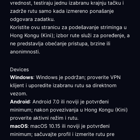
vrednost, testiraju jednu izabranu krajnju tačku i
zadrže rutu samo kada izmereno ponašanje
odgovara zadatku.
Koristite ovu stranicu za podešavanje striminga u
Hong Kongu (Kini); izbor rute služi za poređenje, a
ne predstavlja obećanje pristupa, brzine ili
anonimnosti.
Devices
Windows
: Windows je podržan; proverite VPN
klijent i uporedite izabranu rutu sa direktnom
vezom.
Android
: Android 7.0 ili noviji je potvrđeni
minimum; nakon povezivanja u Hong Kongu (Kini)
proverite aktivni režim i rutu.
macOS
: macOS 10.15 ili noviji je potvrđeni
minimum; sačuvajte profil i izmerite rutu pre