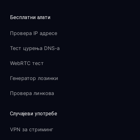
Бесплатни алати
Провера IP адресе
Тест цурења DNS-а
WebRTC тест
Генератор лозинки
Провера линкова
Случајеви употребе
VPN за стриминг