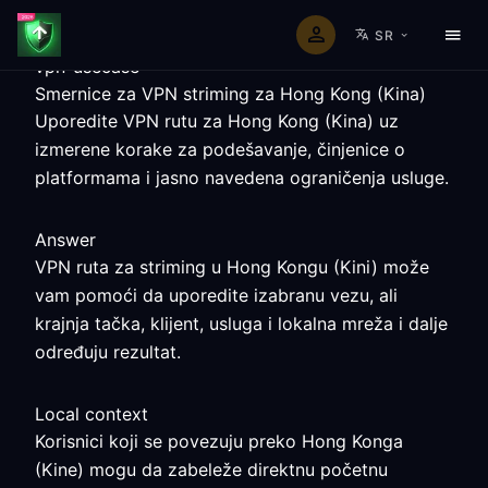
SR
vpn-usecase
Smernice za VPN striming za Hong Kong (Kina)
Uporedite VPN rutu za Hong Kong (Kina) uz
izmerene korake za podešavanje, činjenice o
platformama i jasno navedena ograničenja usluge.
Answer
VPN ruta za striming u Hong Kongu (Kini) može
vam pomoći da uporedite izabranu vezu, ali
krajnja tačka, klijent, usluga i lokalna mreža i dalje
određuju rezultat.
Local context
Korisnici koji se povezuju preko Hong Konga
(Kine) mogu da zabeleže direktnu početnu