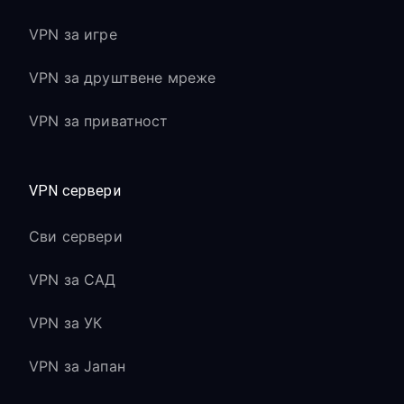
VPN за игре
VPN за друштвене мреже
VPN за приватност
VPN сервери
Сви сервери
VPN за САД
VPN за УК
VPN за Јапан