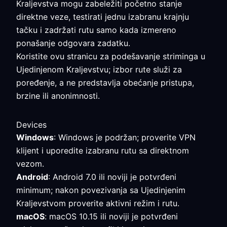
Kraljevstva mogu zabeležiti početno stanje
direktne veze, testirati jednu izabranu krajnju
tačku i zadržati rutu samo kada izmereno
ponašanje odgovara zadatku.
Koristite ovu stranicu za podešavanje striminga u
Ujedinjenom Kraljevstvu; izbor rute služi za
poređenje, a ne predstavlja obećanje pristupa,
brzine ili anonimnosti.
Devices
Windows
: Windows je podržan; proverite VPN
klijent i uporedite izabranu rutu sa direktnom
vezom.
Android
: Android 7.0 ili noviji je potvrđeni
minimum; nakon povezivanja sa Ujedinjenim
Kraljevstvom proverite aktivni režim i rutu.
macOS
: macOS 10.15 ili noviji je potvrđeni