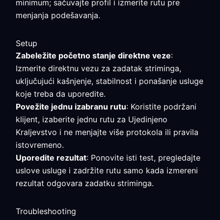
minimum; sačuvajte profil i izmerite rutu pre
menjanja podešavanja.
Setup
Zabeležite početno stanje direktne veze
:
Izmerite direktnu vezu za zadatak striminga,
uključujući kašnjenje, stabilnost i ponašanje usluge
koje treba da uporedite.
Povežite jednu izabranu rutu
: Koristite podržani
klijent, izaberite jednu rutu za Ujedinjeno
Kraljevstvo i ne menjajte više protokola ili pravila
istovremeno.
Uporedite rezultat
: Ponovite isti test, pregledajte
uslove usluge i zadržite rutu samo kada izmereni
rezultat odgovara zadatku striminga.
Troubleshooting