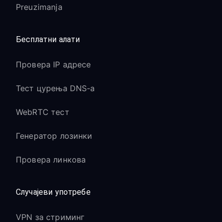
Preuzimanja
Бесплатни алати
Провера IP адресе
Тест цурења DNS-а
WebRTC тест
Генератор лозинки
Провера линкова
Случајеви употребе
VPN за стриминг