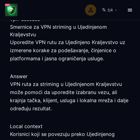
SR
vpn-usecase
Smernice za VPN striming u Ujedinjenom
Kraljevstvu
Uporedite VPN rutu za Ujedinjeno Kraljevstvo uz
izmerene korake za podešavanje, činjenice o
platformama i jasna ograničenja usluge.
Answer
VPN ruta za striming u Ujedinjenom Kraljevstvu
može pomoći da uporedite izabranu vezu, ali
krajnja tačka, klijent, usluga i lokalna mreža i dalje
određuju rezultat.
Local context
Korisnici koji se povezuju preko Ujedinjenog