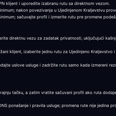
PN klijent i uporedite izabranu rutu sa direktnom vezom.
i minimum; nakon povezivanja u Ujedinjenom Kraljevstvu prover
 minimum; sačuvajte profil i izmerite rutu pre promene podeš
erite direktnu vezu za zadatak privatnosti, uključujući kašnj
ržani klijent, izaberite jednu rutu za Ujedinjeno Kraljevstvo i
gledajte uslove usluge i zadržite rutu samo kada izmereni re
rajnju tačku, a zatim vratite sačuvani profil ako ruta dodaje
 DNS ponašanje i pravila usluge; promena rute nije jedina pr