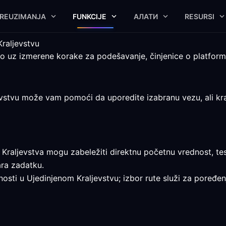
REUZIMANJA
FUNKCIJE
АЛАТИ
RESURSI
raljevstvu
vo uz izmerene korake za podešavanje, činjenice o platfor
stvu može vam pomoći da uporedite izabranu vezu, ali krajnj
 Kraljevstva mogu zabeležiti direktnu početnu vrednost, test
ra zadatku.
nosti u Ujedinjenom Kraljevstvu; izbor rute služi za poređen