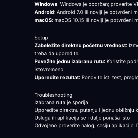
Windows
: Windows je podržan; proverite V
Android
: Android 7.0 ili noviji je potvrđen
macOS
: macOS 10.15 ili noviji je potvrđeni
Setup
Zabeležite direktnu početnu vrednost
: Izm
treba da uporedite.
Povežite jednu izabranu rutu
: Koristite pod
istovremeno.
Uporedite rezultat
: Ponovite isti test, pre
Troubleshooting
Izabrana ruta je sporija
Uporedite direktnu putanju i jednu obližnju k
Usluga ili aplikacija se i dalje ponaša isto
Odvojeno proverite nalog, sesiju aplikacije,