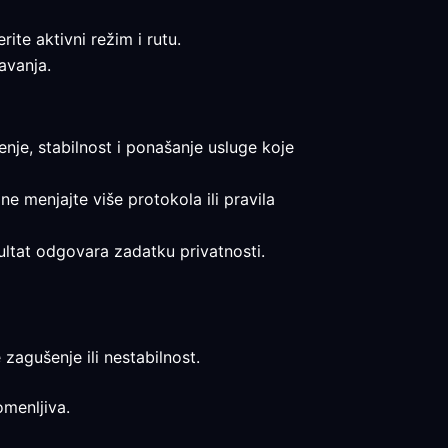
ite aktivni režim i rutu.
avanja.
enje, stabilnost i ponašanje usluge koje
 ne menjajte više protokola ili pravila
zultat odgovara zadatku privatnosti.
 zagušenje ili nestabilnost.
omenljiva.