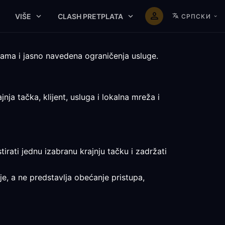
VIŠE
CLASH PRETPLATA
СРПСКИ
mama i jasno navedena ograničenja usluge.
a tačka, klijent, usluga i lokalna mreža i
irati jednu izabranu krajnju tačku i zadržati
je, a ne predstavlja obećanje pristupa,