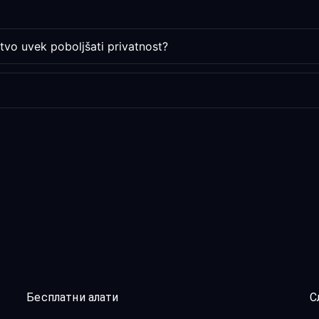
stvo uvek poboljšati privatnost?
Бесплатни алати
С