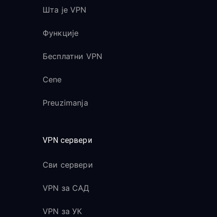
Шта је VPN
Функције
Бесплатни VPN
Cene
Preuzimanja
VPN сервери
Сви сервери
VPN за САД
VPN за УК