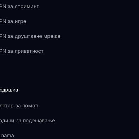
PN за стриминг
PN за игре
PN за друштвене мреже
PN за приватност
одршка
ентар за помоћ
одичи за подешавање
 nama