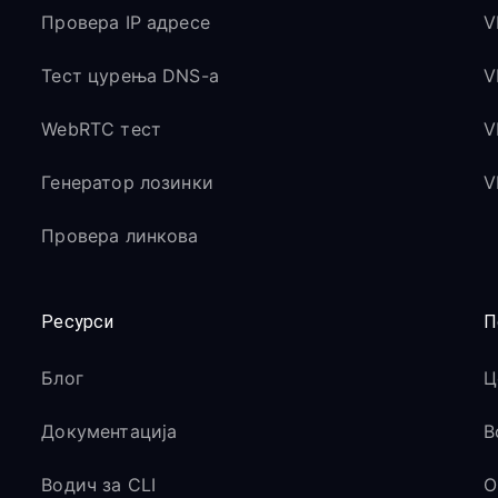
Провера IP адресе
V
Тест цурења DNS-а
V
WebRTC тест
V
Генератор лозинки
V
Провера линкова
Ресурси
П
Блог
Ц
Документација
В
Водич за CLI
O