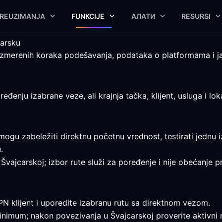
REUZIMANJA
FUNKCIJE
АЛАТИ
RESURSI
carsku
zmerenih koraka podešavanja, podataka o platformama i ja
enju izabrane veze, ali krajnja tačka, klijent, usluga i lok
mogu zabeležiti direktnu početnu vrednost, testirati jednu 
.
Švajcarskoj; izbor rute služi za poređenje i nije obećanje p
PN klijent i uporedite izabranu rutu sa direktnom vezom.
 minimum; nakon povezivanja u Švajcarskoj proverite aktivni r