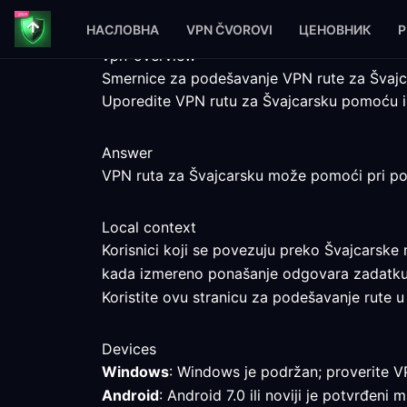
НАСЛОВНА
VPN ČVOROVI
ЦЕНОВНИК
P
vpn-overview
Smernice za podešavanje VPN rute za Švaj
Uporedite VPN rutu za Švajcarsku pomoću i
Answer
VPN ruta za Švajcarsku može pomoći pri poređ
Local context
Korisnici koji se povezuju preko Švajcarske 
kada izmereno ponašanje odgovara zadatku
Koristite ovu stranicu za podešavanje rute u 
Devices
Windows
: Windows je podržan; proverite V
Android
: Android 7.0 ili noviji je potvrđeni