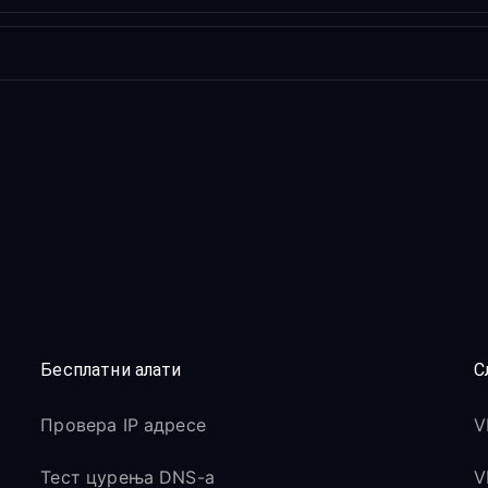
Бесплатни алати
С
Провера IP адресе
V
Тест цурења DNS-а
V