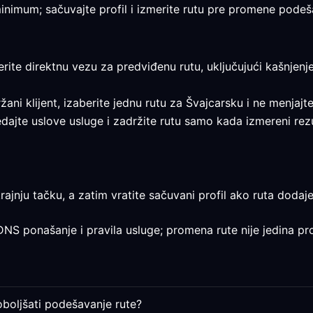
 minimum; sačuvajte profil i izmerite rutu pre promene podeš
erite direktnu vezu za predviđenu rutu, uključujući kašnjenje
ržani klijent, izaberite jednu rutu za Švajcarsku i ne menjajt
gledajte uslove usluge i zadržite rutu samo kada izmereni rez
rajnju tačku, a zatim vratite sačuvani profil ako ruta dodaje
 DNS ponašanje i pravila usluge; promena rute nije jedina pr
oboljšati podešavanje rute?