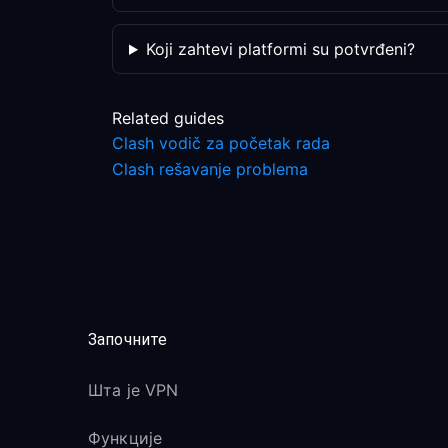
Koji zahtevi platformi su potvrđeni?
Related guides
Clash vodič za početak rada
Clash rešavanje problema
Започните
Шта је VPN
Функције