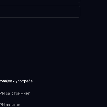
лучајеви употребе
PN за стриминг
PN за игре