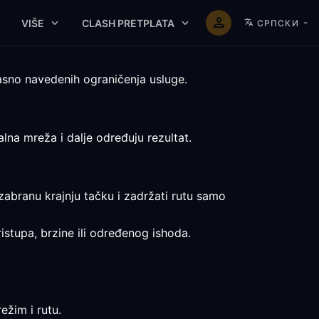
VIŠE
CLASH PRETPLATA
СРПСКИ
sno navedenih ograničenja usluge.
alna mreža i dalje određuju rezultat.
izabranu krajnju tačku i zadržati rutu samo
ristupa, brzine ili određenog ishoda.
ežim i rutu.