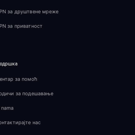
PN за друштвене мреже
PN за приватност
одршка
ентар за помоћ
одичи за подешавање
 nama
онтактирајте нас