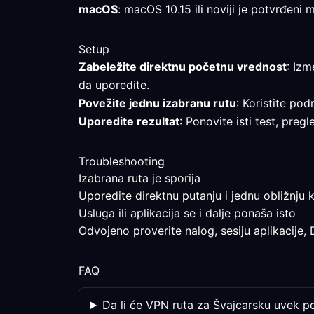
macOS
: macOS 10.15 ili noviji je potvrđeni
Setup
Zabeležite direktnu početnu vrednost
: Izm
da uporedite.
Povežite jednu izabranu rutu
: Koristite pod
Uporedite rezultat
: Ponovite isti test, pre
Troubleshooting
Izabrana ruta je sporija
Uporedite direktnu putanju i jednu obližnju k
Usluga ili aplikacija se i dalje ponaša isto
Odvojeno proverite nalog, sesiju aplikacije,
FAQ
Da li će VPN ruta za Švajcarsku uvek p