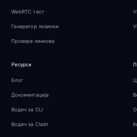
WebRTC тест
V
Генератор лозинки
V
Провера линкова
Ресурси
П
Блог
Ц
Документација
В
Водич за CLI
O
Водич за Clash
К