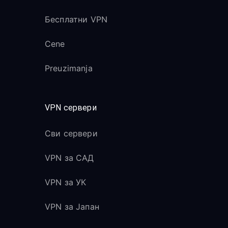
Бесплатни VPN
Cene
Preuzimanja
VPN сервери
Сви сервери
VPN за САД
VPN за УК
VPN за Јапан