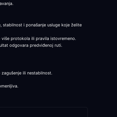
avanja.
, stabilnost i ponašanje usluge koje želite
e više protokola ili pravila istovremeno.
ultat odgovara predviđenoj ruti.
 zagušenje ili nestabilnost.
omenljiva.