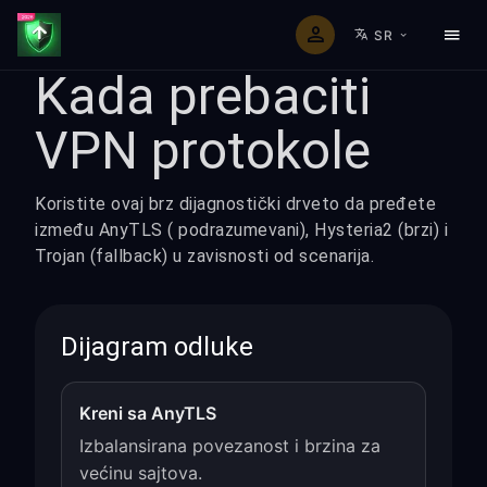
SR
Kada prebaciti
VPN protokole
Koristite ovaj brz dijagnostički drveto da pređete
između AnyTLS ( podrazumevani), Hysteria2 (brzi) i
Trojan (fallback) u zavisnosti od scenarija.
Dijagram odluke
Kreni sa AnyTLS
Izbalansirana povezanost i brzina za
većinu sajtova.