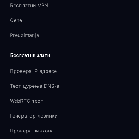
Бесплатни VPN
Cene
Preuzimanja
Бесплатни алати
Провера IP адресе
Тест цурења DNS-а
WebRTC тест
Генератор лозинки
Провера линкова