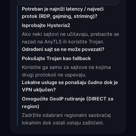
Potreban je najniži latency / najveći
protok (RDP, gejming, striming)?
Isprobajte Hysteria2
Ako neki sajtovi ne učitavaju, prebacite se
nazad na AnyTLS ili koristite Trojan.
Određeni sajt se ne može povezati?
Pokušajte Trojan kao fallback
Koristite ga samo za sajtove na kojima
drugi protokoli ne uspevaju.
Lokalne usluge se ponašaju čudno dok je
VPN uključen?
Omogućite GeoIP rutiranje (DIRECT za
region)
Zadržite odabrani regionalni saobraćaj
lokalnim dok ostali ostaju zaštićeni.