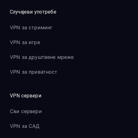
Случајеви употребе
VPN за стриминг
VPN за игре
VPN за друштвене мреже
VPN за приватност
VPN сервери
Сви сервери
VPN за САД