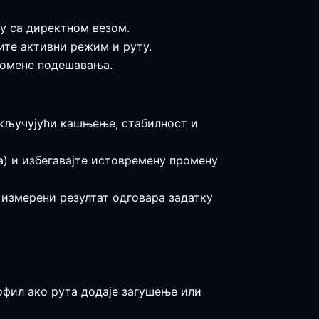
ту са директном везом.
рите активни режим и руту.
промене подешавања.
 укључујући кашњење, стабилност и
на) и избегавајте истовремену промену
а измерени резултат одговара задатку
офил ако рута додаје загушење или