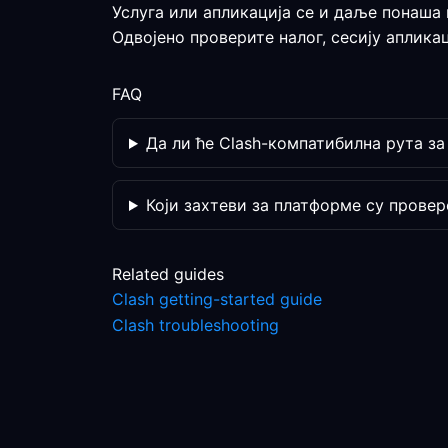
Услуга или апликација се и даље понаша
Одвојено проверите налог, сесију аплика
FAQ
Да ли ће Clash-компатибилна рута за
Који захтеви за платформе су провер
Related guides
Clash getting-started guide
Clash troubleshooting