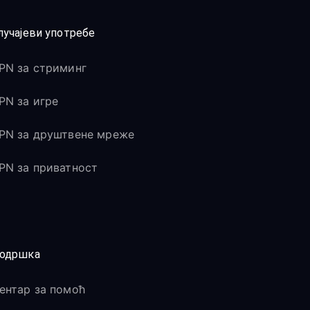
лучајеви употребе
PN за стриминг
PN за игре
PN за друштвене мреже
PN за приватност
одршка
ентар за помоћ