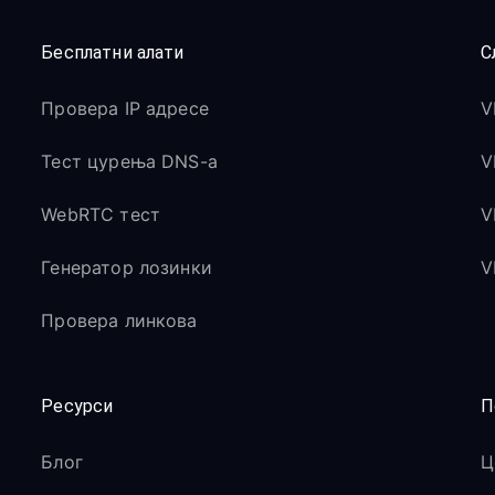
Бесплатни алати
С
Провера IP адресе
V
Тест цурења DNS-а
V
WebRTC тест
V
Генератор лозинки
V
Провера линкова
Ресурси
П
Блог
Ц