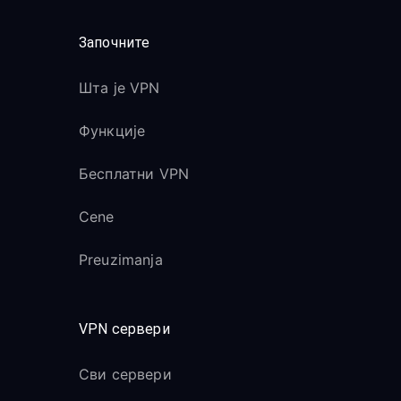
Започните
Шта је VPN
Функције
Бесплатни VPN
Cene
Preuzimanja
VPN сервери
Сви сервери