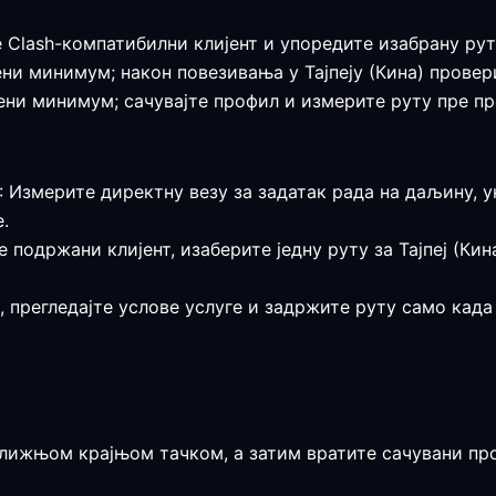
е Clash-компатибилни клијент и упоредите изабрану ру
ерени минимум; након повезивања у Тајпеју (Кина) прове
ерени минимум; сачувајте профил и измерите руту пре 
: Измерите директну везу за задатак рада на даљину,
.
е подржани клијент, изаберите једну руту за Тајпеј (Ки
т, прегледајте услове услуге и задржите руту само кад
лижњом крајњом тачком, а затим вратите сачувани пр