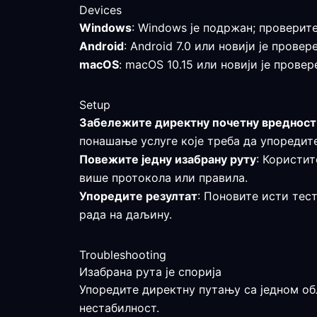
Devices
Windows
: Windows је подржан; проверит
Android
: Android 7.0 или новији је пров
macOS
: macOS 10.15 или новији је пров
Setup
Забележите директну почетну вредност
понашање услуге које треба да упоредите
Повежите једну изабрану руту
: Користит
више протокола или правила.
Упоредите резултат
: Поновите исти тес
рада на даљину.
Troubleshooting
Изабрана рута је спорија
Упоредите директну путању са једном об
нестабилност.