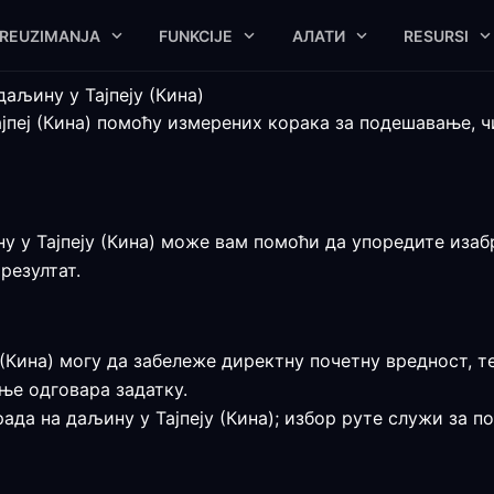
REUZIMANJA
FUNKCIJE
АЛАТИ
RESURSI
аљину у Тајпеју (Кина)
ајпеј (Кина) помоћу измерених корака за подешавање, 
 у Тајпеју (Кина) може вам помоћи да упоредите изабра
резултат.
 (Кина) могу да забележе директну почетну вредност, т
ње одговара задатку.
да на даљину у Тајпеју (Кина); избор руте служи за п