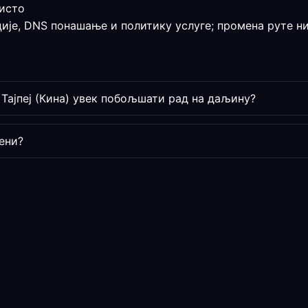
 исто
ције, DNS понашање и политику услуге; промена руте н
 Тајпеј (Кина) увек побољшати рад на даљину?
ени?