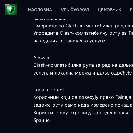
НАСЛОВНА
VPN ČVOROVI
ЦЕНОВНИК
P
clash-usecase
Смернице за Clash-компатибилан рад на д
Упоредите Clash-компатибилну руту за Т
наведених ограничења услуге.
Answer
Clash-компатибилна рута за рад на даљину
услуга и локална мрежа и даље одређују 
Local context
Корисници који се повезују преко Тајпеја
задрже руту само када измерено понаша
Користите ову страницу за подешавање ра
брзине.