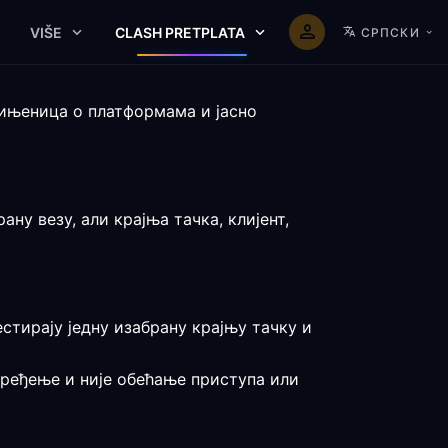
VIŠE
CLASH PRETPLATA
СРПСКИ
чињеница о платформама и јасно
ну везу, али крајња тачка, клијент,
естирају једну изабрану крајњу тачку и
оређење и није обећање приступа или