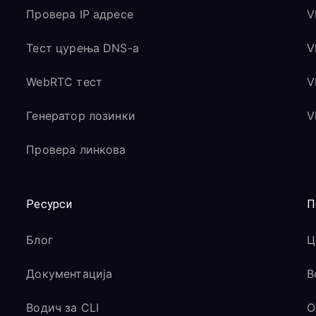
Провера IP адресе
V
Тест цурења DNS-а
V
WebRTC тест
V
Генератор лозинки
V
Провера линкова
Ресурси
П
Блог
Ц
Документација
В
Водич за CLI
O