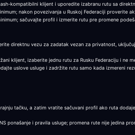
ash-kompatibilni klijent i uporedite izabranu rutu sa dire
 minimum; nakon povezivanja u Ruskoj Federaciji proverite akt
 minimum; sačuvajte profil i izmerite rutu pre promene podeš
erite direktnu vezu za zadatak vezan za privatnost, uključuj
ržani klijent, izaberite jednu rutu za Rusku Federaciju i ne m
gledajte uslove usluge i zadržite rutu samo kada izmereni 
rajnju tačku, a zatim vratite sačuvani profil ako ruta dodaje
DNS ponašanje i pravila usluge; promena rute nije jedina pro