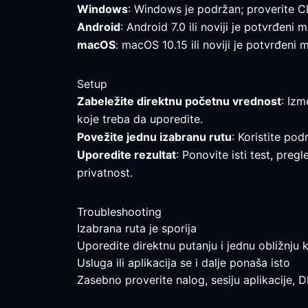
Windows
: Windows je podržan; proverite Cl
Android
: Android 7.0 ili noviji je potvrđeni
macOS
: macOS 10.15 ili noviji je potvrđeni
Setup
Zabeležite direktnu početnu vrednost
: Izm
koje treba da uporedite.
Povežite jednu izabranu rutu
: Koristite pod
Uporedite rezultat
: Ponovite isti test, pre
privatnost.
Troubleshooting
Izabrana ruta je sporija
Uporedite direktnu putanju i jednu obližnju k
Usluga ili aplikacija se i dalje ponaša isto
Zasebno proverite nalog, sesiju aplikacije, 