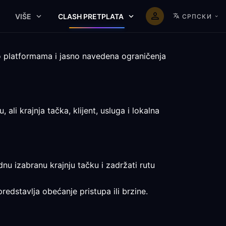
VIŠE
CLASH PRETPLATA
СРПСКИ
o platformama i jasno navedena ograničenja
i krajnja tačka, klijent, usluga i lokalna
nu izabranu krajnju tačku i zadržati rutu
redstavlja obećanje pristupa ili brzine.