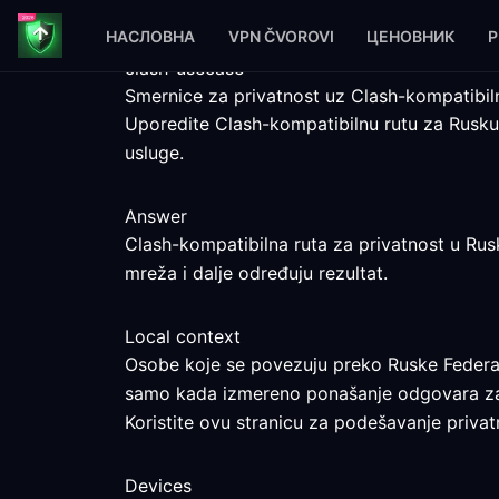
НАСЛОВНА
VPN ČVOROVI
ЦЕНОВНИК
P
clash-usecase
Smernice za privatnost uz Clash-kompatibil
Uporedite Clash-kompatibilnu rutu za Rusku
usluge.
Answer
Clash-kompatibilna ruta za privatnost u Rusk
mreža i dalje određuju rezultat.
Local context
Osobe koje se povezuju preko Ruske Federacij
samo kada izmereno ponašanje odgovara z
Koristite ovu stranicu za podešavanje privatn
Devices