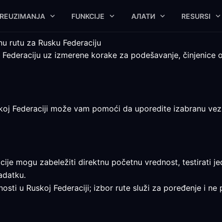
REUZIMANJA
FUNKCIJE
АЛАТИ
RESURSI
nu rutu za Rusku Federaciju
 Federaciju uz izmerene korake za podešavanje, činjenice 
oj Federaciji može vam pomoći da uporedite izabranu vezu, al
e mogu zabeležiti direktnu početnu vrednost, testirati jed
adatku.
osti u Ruskoj Federaciji; izbor rute služi za poređenje i ne p