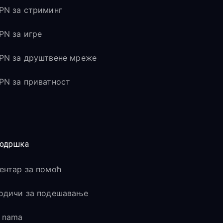
PN за стриминг
PN за игре
PN за друштвене мреже
PN за приватност
одршка
ентар за помоћ
одичи за подешавање
 nama