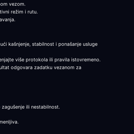
ktnom vezom.
ivni režim i rutu.
avanja.
ući kašnjenje, stabilnost i ponašanje usluge
enjajte više protokola ili pravila istovremeno.
rezultat odgovara zadatku vezanom za
 zagušenje ili nestabilnost.
menljiva.