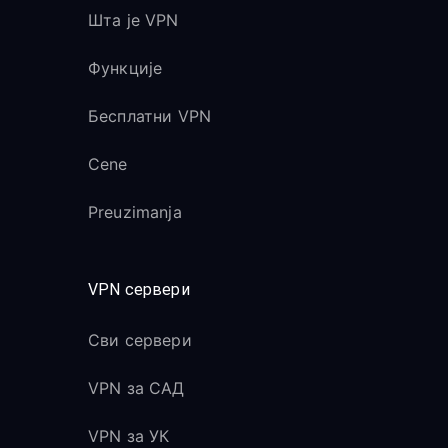
Шта је VPN
Функције
Бесплатни VPN
Cene
Preuzimanja
VPN сервери
Сви сервери
VPN за САД
VPN за УК