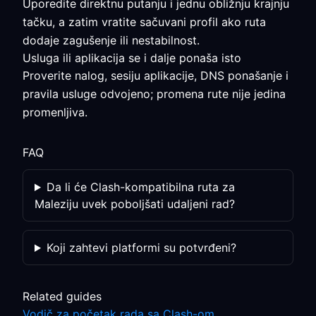
Uporedite direktnu putanju i jednu obližnju krajnju
tačku, a zatim vratite sačuvani profil ako ruta
dodaje zagušenje ili nestabilnost.
Usluga ili aplikacija se i dalje ponaša isto
Proverite nalog, sesiju aplikacije, DNS ponašanje i
pravila usluge odvojeno; promena rute nije jedina
promenljiva.
FAQ
Da li će Clash-kompatibilna ruta za
Maleziju uvek poboljšati udaljeni rad?
Koji zahtevi platformi su potvrđeni?
Related guides
Vodič za početak rada sa Clash-om