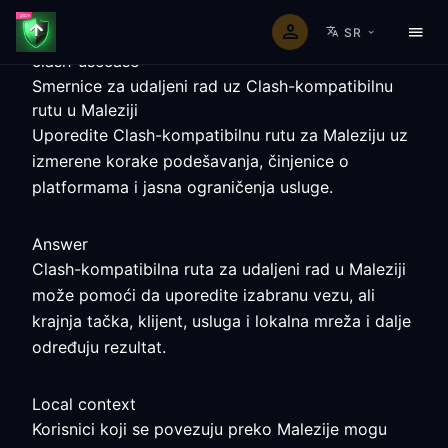
SR
clash-usecase
Smernice za udaljeni rad uz Clash-kompatibilnu
rutu u Maleziji
Uporedite Clash-kompatibilnu rutu za Maleziju uz
izmerene korake podešavanja, činjenice o
platformama i jasna ograničenja usluge.
Answer
Clash-kompatibilna ruta za udaljeni rad u Maleziji
može pomoći da uporedite izabranu vezu, ali
krajnja tačka, klijent, usluga i lokalna mreža i dalje
određuju rezultat.
Local context
Korisnici koji se povezuju preko Malezije mogu