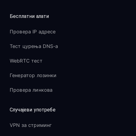
Бесплатни алати
Провера IP адресе
Тест цурења DNS-а
WebRTC тест
Генератор лозинки
Провера линкова
Случајеви употребе
VPN за стриминг