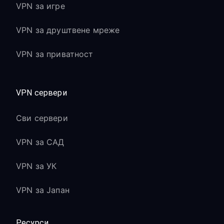
VPN за игре
VPN за друштвене мреже
VPN за приватност
VPN сервери
Сви сервери
VPN за САД
VPN за УК
VPN за Јапан
Ресурси