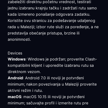
zabeležiti direktnu početnu vrednost, testirati
jednu izabranu krajnju tačku i zadržati rutu samo
kada izmereno ponašanje odgovara zadatku.
Koristite ovu stranicu za podešavanje udaljenog
rada u Maleziji; izbor rute služi za poređenje, a ne
predstavlja obećanje pristupa, brzine ili
anonimnosti.
Devices
Windows
: Windows je podržan; proverite Clash-
kompatibilni klijent i uporedite izabranu rutu sa
direktnom vezom.
Android
: Android 7.0 ili noviji je potvrđeni
minimum; nakon povezivanja u Maleziji proverite
aktivni režim i rutu.
macOS
: macOS 10.15 ili noviji je potvrđeni
minimum; sačuvajte profil i izmerite rutu pre