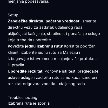
menjanja podešavanja.
Setup
Zabeležite direktnu početnu vrednost
: Izmerite
direktnu vezu za zadatak udaljenog rada,
uključujući kašnjenje, stabilnost i ponašanje usluge
koje treba da uporedite.
Povežite jednu izabranu rutu
: Koristite podržani
klijent, izaberite jednu rutu za Maleziju i
izbegavajte istovremeno menjanje više protokola
ili pravila.
Uporedite rezultat
: Ponovite isti test, pregledajte
uslove usluge i zadržite rutu samo kada izmereni
rezultat odgovara zadatku udaljenog rada.
Troubleshooting
Izabrana ruta je sporija