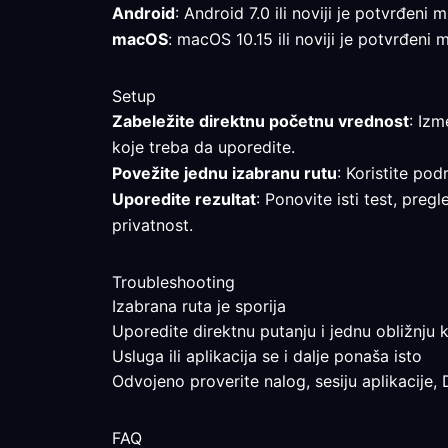
Android
: Android 7.0 ili noviji je potvrđeni
macOS
: macOS 10.15 ili noviji je potvrđeni
Setup
Zabeležite direktnu početnu vrednost
: Izm
koje treba da uporedite.
Povežite jednu izabranu rutu
: Koristite pod
Uporedite rezultat
: Ponovite isti test, pre
privatnost.
Troubleshooting
Izabrana ruta je sporija
Uporedite direktnu putanju i jednu obližnju k
Usluga ili aplikacija se i dalje ponaša isto
Odvojeno proverite nalog, sesiju aplikacije,
FAQ