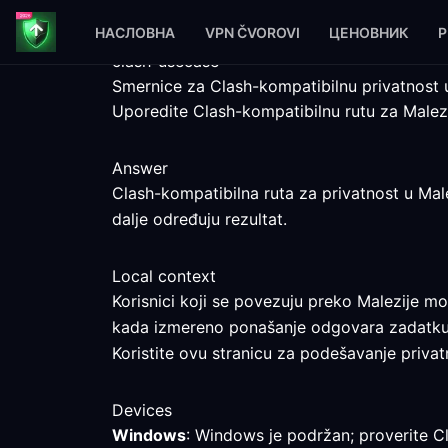
НАСЛОВНА
VPN ČVOROVI
ЦЕНОВНИК
P
clash-usecase
Smernice za Clash-kompatibilnu privatnost u
Uporedite Clash-kompatibilnu rutu za Malez
Answer
Clash-kompatibilna ruta za privatnost u Male
dalje određuju rezultat.
Local context
Korisnici koji se povezuju preko Malezije m
kada izmereno ponašanje odgovara zadatku
Koristite ovu stranicu za podešavanje privatn
Devices
Windows
: Windows je podržan; proverite Cl