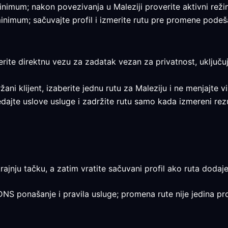
 minimum; nakon povezivanja u Maleziji proverite aktivni režim
 minimum; sačuvajte profil i izmerite rutu pre promene podeš
erite direktnu vezu za zadatak vezan za privatnost, uključuj
ržani klijent, izaberite jednu rutu za Maleziju i ne menjajte v
gledajte uslove usluge i zadržite rutu samo kada izmereni 
rajnju tačku, a zatim vratite sačuvani profil ako ruta dodaje
 DNS ponašanje i pravila usluge; promena rute nije jedina pr