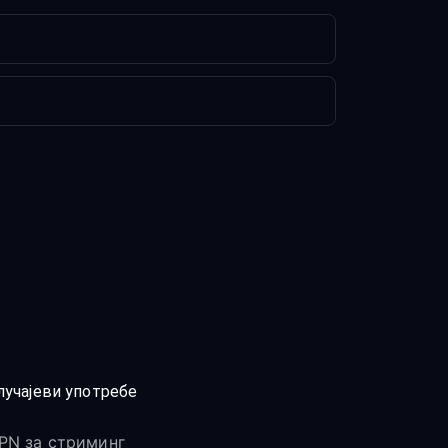
лучајеви употребе
PN за стриминг