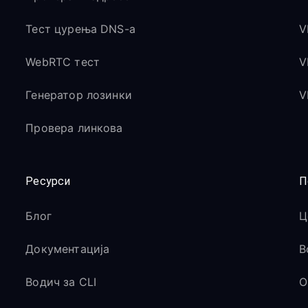
Тест цурења DNS-а
V
WebRTC тест
V
Генератор лозинки
V
Провера линкова
Ресурси
П
Блог
Ц
Документација
В
Водич за CLI
O