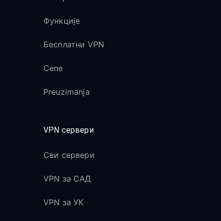
Функције
Бесплатни VPN
Cene
Preuzimanja
VPN сервери
Сви сервери
VPN за САД
VPN за УК