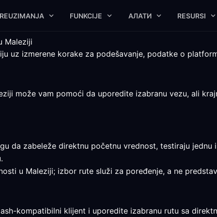
REUZIMANJA
FUNKCIJE
АЛАТИ
RESURSI
 Maleziji
iju uz izmerene korake za podešavanje, podatke o platform
ziji može vam pomoći da uporedite izabranu vezu, ali krajnja
ogu da zabeleže direktnu početnu vrednost, testiraju jednu 
.
osti u Maleziji; izbor rute služi za poređenje, a ne predstav
ash-kompatibilni klijent i uporedite izabranu rutu sa dire