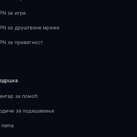
PN за игре
PN за друштвене мреже
PN за приватност
одршка
ентар за помоћ
одичи за подешавање
 nama