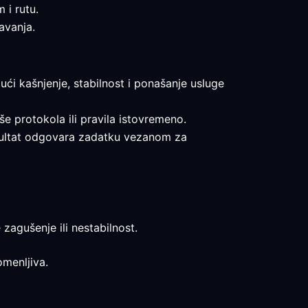
 i rutu.
avanja.
ući kašnjenje, stabilnost i ponašanje usluge
iše protokola ili pravila istovremeno.
rezultat odgovara zadatku vezanom za
 zagušenje ili nestabilnost.
omenljiva.