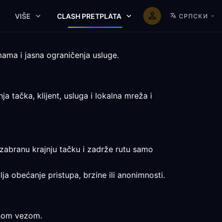
VIŠE
CLASH PRETPLATA
СРПСКИ
ama i jasna ograničenja usluge.
 tačka, klijent, usluga i lokalna mreža i
izabranu krajnju tačku i zadrže rutu samo
lja obećanje pristupa, brzine ili anonimnosti.
ktnom vezom.