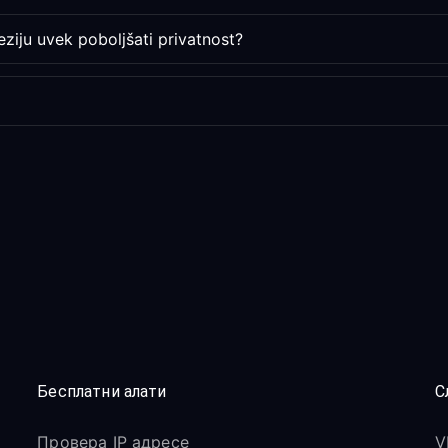
eziju uvek poboljšati privatnost?
Бесплатни алати
С
Провера IP адресе
V