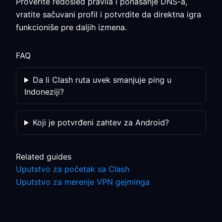
Proverite redosled pravila i ponašanje DNS-a,
vratite sačuvani profil i potvrdite da direktna igra
funkcioniše pre daljih izmena.
FAQ
Da li Clash ruta uvek smanjuje ping u
Indoneziji?
Koji je potvrđeni zahtev za Android?
Related guides
Uputstvo za početak sa Clash
Uputstvo za merenje VPN gejminga