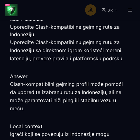
SR
clash-usecase
Uporedite Clash-kompatibilne gejming rute za
Indoneziju
Uporedite Clash-kompatibilnu gejming rutu za
Indoneziju sa direktnom igrom koristeći mereni
latenciju, provere pravila i platformsku podršku.
Answer
Clash-kompatibilni gejming profil može pomoći
da uporedite izabranu rutu za Indoneziju, ali ne
može garantovati niži ping ili stabilnu vezu u
meču.
Local context
Igrači koji se povezuju iz Indonezije mogu