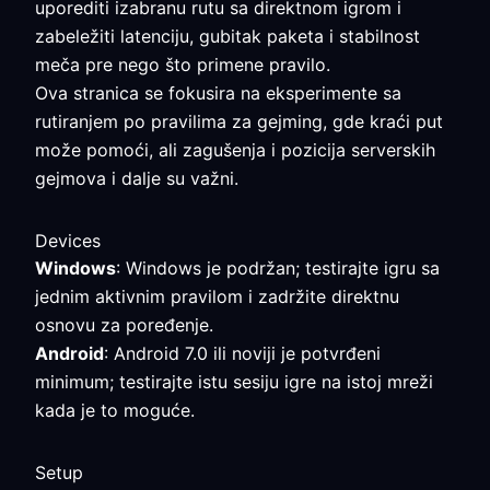
uporediti izabranu rutu sa direktnom igrom i
zabeležiti latenciju, gubitak paketa i stabilnost
meča pre nego što primene pravilo.
Ova stranica se fokusira na eksperimente sa
rutiranjem po pravilima za gejming, gde kraći put
može pomoći, ali zagušenja i pozicija serverskih
gejmova i dalje su važni.
Devices
Windows
: Windows je podržan; testirajte igru sa
jednim aktivnim pravilom i zadržite direktnu
osnovu za poređenje.
Android
: Android 7.0 ili noviji je potvrđeni
minimum; testirajte istu sesiju igre na istoj mreži
kada je to moguće.
Setup