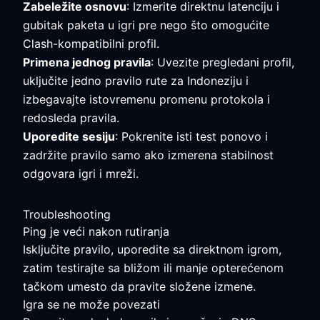
Zabeležite osnovu
: Izmerite direktnu latenciju i
gubitak paketa u igri pre nego što omogućite
Clash-kompatibilni profil.
Primena jednog pravila
: Uvezite pregledani profil,
uključite jedno pravilo rute za Indoneziju i
izbegavajte istovremenu promenu protokola i
redosleda pravila.
Uporedite sesiju
: Pokrenite isti test ponovo i
zadržite pravilo samo ako izmerena stabilnost
odgovara igri i mreži.
Troubleshooting
Ping je veći nakon rutiranja
Isključite pravilo, uporedite sa direktnom igrom,
zatim testirajte sa bližom ili manje opterećenom
tačkom umesto da pravite složene izmene.
Igra se ne može povezati