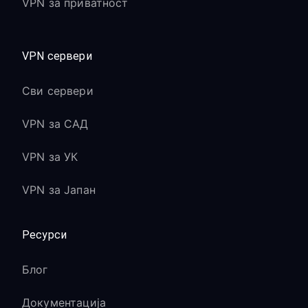
VPN за приватност
VPN сервери
Сви сервери
VPN за САД
VPN за УК
VPN за Јапан
Ресурси
Блог
Документација