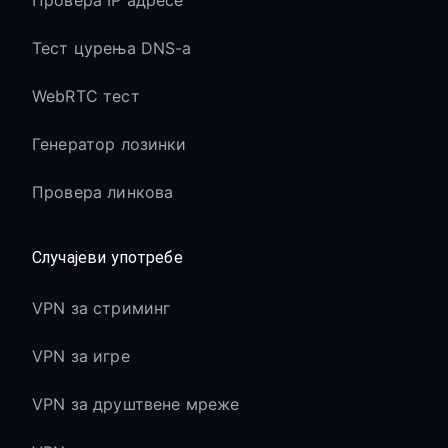
Провера IP адресе
Тест цурења DNS-а
WebRTC тест
Генератор лозинки
Провера линкова
Случајеви употребе
VPN за стриминг
VPN за игре
VPN за друштвене мреже