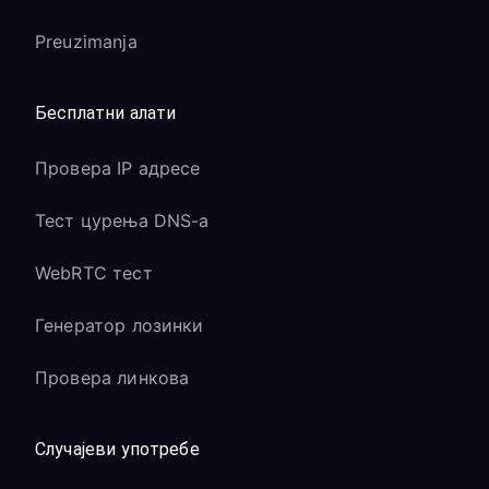
Preuzimanja
Бесплатни алати
Провера IP адресе
Тест цурења DNS-а
WebRTC тест
Генератор лозинки
Провера линкова
Случајеви употребе