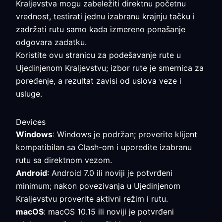
Kraljevstva mogu zabeležiti direktnu početnu
vrednost, testirati jednu izabranu krajnju tačku i
zadržati rutu samo kada izmereno ponašanje
odgovara zadatku.
Koristite ovu stranicu za podešavanje rute u
Ujedinjenom Kraljevstvu; izbor rute je smernica za
poređenje, a rezultat zavisi od uslova veze i
usluge.
Devices
Windows
: Windows je podržan; proverite klijent
kompatibilan sa Clash-om i uporedite izabranu
rutu sa direktnom vezom.
Android
: Android 7.0 ili noviji je potvrđeni
minimum; nakon povezivanja u Ujedinjenom
Kraljevstvu proverite aktivni režim i rutu.
macOS
: macOS 10.15 ili noviji je potvrđeni