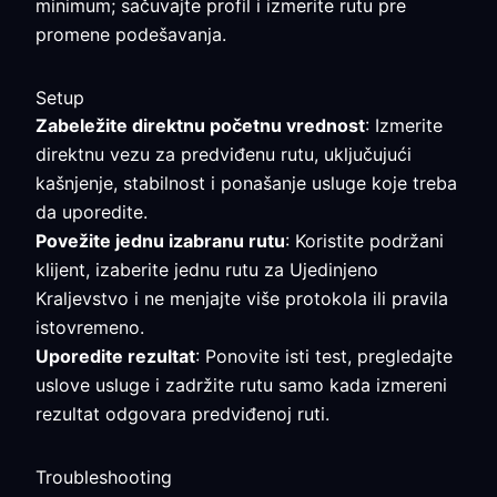
minimum; sačuvajte profil i izmerite rutu pre
promene podešavanja.
Setup
Zabeležite direktnu početnu vrednost
: Izmerite
direktnu vezu za predviđenu rutu, uključujući
kašnjenje, stabilnost i ponašanje usluge koje treba
da uporedite.
Povežite jednu izabranu rutu
: Koristite podržani
klijent, izaberite jednu rutu za Ujedinjeno
Kraljevstvo i ne menjajte više protokola ili pravila
istovremeno.
Uporedite rezultat
: Ponovite isti test, pregledajte
uslove usluge i zadržite rutu samo kada izmereni
rezultat odgovara predviđenoj ruti.
Troubleshooting