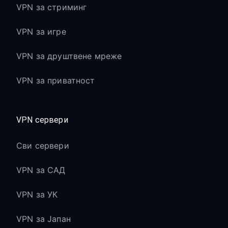
VPN за стриминг
VPN за игре
VPN за друштвене мреже
VPN за приватност
VPN сервери
Сви сервери
VPN за САД
VPN за УК
VPN за Јапан