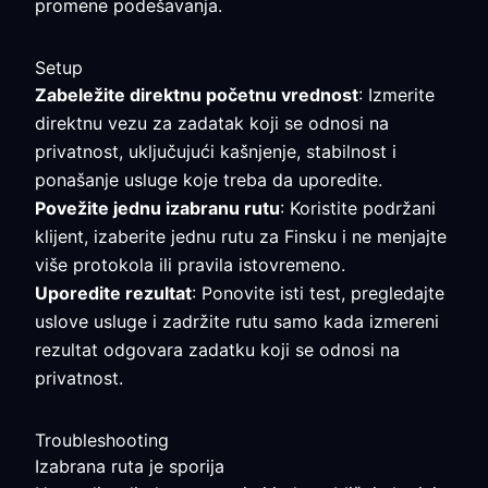
promene podešavanja.
Setup
Zabeležite direktnu početnu vrednost
: Izmerite
direktnu vezu za zadatak koji se odnosi na
privatnost, uključujući kašnjenje, stabilnost i
ponašanje usluge koje treba da uporedite.
Povežite jednu izabranu rutu
: Koristite podržani
klijent, izaberite jednu rutu za Finsku i ne menjajte
više protokola ili pravila istovremeno.
Uporedite rezultat
: Ponovite isti test, pregledajte
uslove usluge i zadržite rutu samo kada izmereni
rezultat odgovara zadatku koji se odnosi na
privatnost.
Troubleshooting
Izabrana ruta je sporija