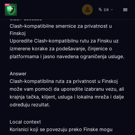
SR
clash-usecase
Clash-kompatibilne smernice za privatnost u
Finskoj
Uporedite Clash-kompatibilnu rutu za Finsku uz
izmerene korake za podešavanje, činjenice o
platformama i jasno navedena ograničenja usluge.
Answer
Clash-kompatibilna ruta za privatnost u Finskoj
može vam pomoći da uporedite izabranu vezu, ali
krajnja tačka, klijent, usluga i lokalna mreža i dalje
određuju rezultat.
Local context
Korisnici koji se povezuju preko Finske mogu