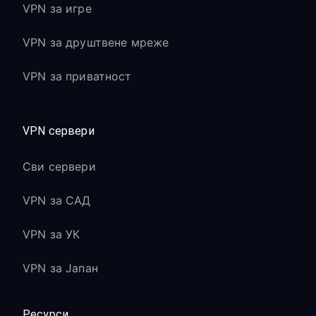
VPN за игре
VPN за друштвене мреже
VPN за приватност
VPN сервери
Сви сервери
VPN за САД
VPN за УК
VPN за Јапан
Ресурси