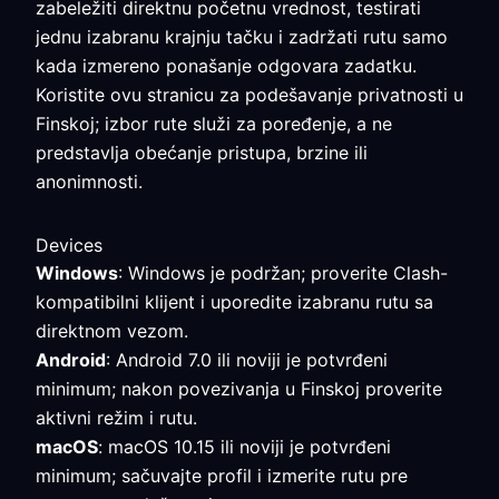
zabeležiti direktnu početnu vrednost, testirati
jednu izabranu krajnju tačku i zadržati rutu samo
kada izmereno ponašanje odgovara zadatku.
Koristite ovu stranicu za podešavanje privatnosti u
Finskoj; izbor rute služi za poređenje, a ne
predstavlja obećanje pristupa, brzine ili
anonimnosti.
Devices
Windows
: Windows je podržan; proverite Clash-
kompatibilni klijent i uporedite izabranu rutu sa
direktnom vezom.
Android
: Android 7.0 ili noviji je potvrđeni
minimum; nakon povezivanja u Finskoj proverite
aktivni režim i rutu.
macOS
: macOS 10.15 ili noviji je potvrđeni
minimum; sačuvajte profil i izmerite rutu pre