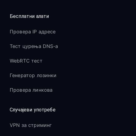
Бесплатни алати
Провера IP адресе
Тест цурења DNS-а
WebRTC тест
Генератор лозинки
Провера линкова
Случајеви употребе
VPN за стриминг