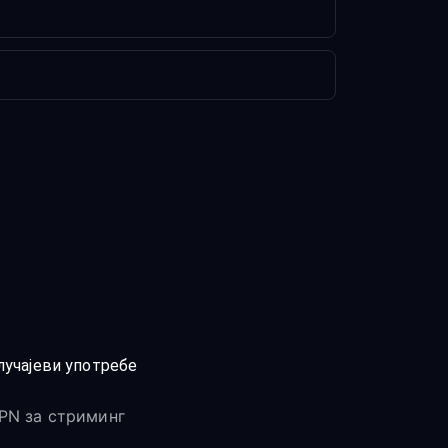
лучајеви употребе
PN за стриминг