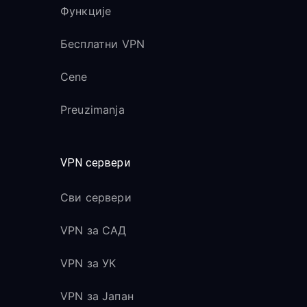
Функције
Бесплатни VPN
Cene
Preuzimanja
VPN сервери
Сви сервери
VPN за САД
VPN за УК
VPN за Јапан