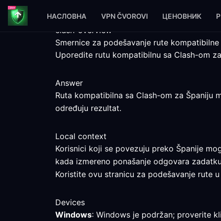
НАСЛОВНА
VPN ČVOROVI
ЦЕНОВНИК
P
clash-overview
Smernice za podešavanje rute kompatibilne
Uporedite rutu kompatibilnu sa Clash-om za 
Answer
Ruta kompatibilna sa Clash-om za Španiju mož
određuju rezultat.
Local context
Korisnici koji se povezuju preko Španije mo
kada izmereno ponašanje odgovara zadatku
Koristite ovu stranicu za podešavanje rute u 
Devices
Windows
: Windows je podržan; proverite k