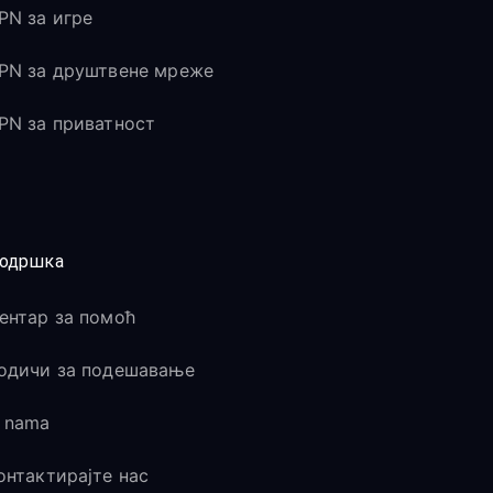
PN за игре
PN за друштвене мреже
PN за приватност
одршка
ентар за помоћ
одичи за подешавање
 nama
онтактирајте нас