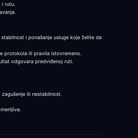
i rutu.
avanja.
, stabilnost i ponašanje usluge koje želite da
še protokola ili pravila istovremeno.
ultat odgovara predviđenoj ruti.
 zagušenje ili nestabilnost.
omenljiva.