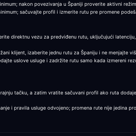
 minimum; nakon povezivanja u Španiji proverite aktivni režim 
 minimum; sačuvajte profil i izmerite rutu pre promene podeš
erite direktnu vezu za predviđenu rutu, uključujući latenciju
ržani klijent, izaberite jednu rutu za Španiju i ne menjajte vi
gledajte uslove usluge i zadržite rutu samo kada izmereni rez
rajnju tačku, a zatim vratite sačuvani profil ako ruta dodaje
šanje i pravila usluge odvojeno; promena rute nije jedina pr