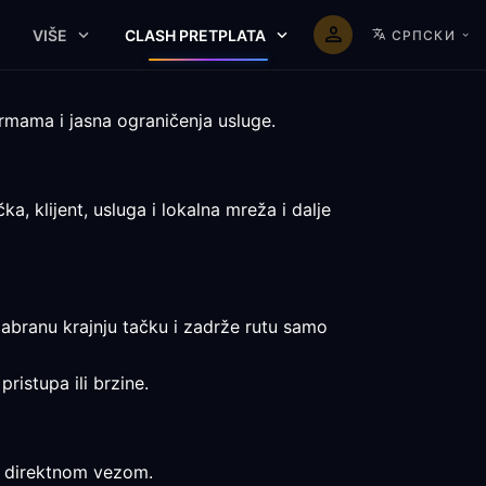
VIŠE
CLASH PRETPLATA
СРПСКИ
rmama i jasna ograničenja usluge.
, klijent, usluga i lokalna mreža i dalje
zabranu krajnju tačku i zadrže rutu samo
ristupa ili brzine.
sa direktnom vezom.