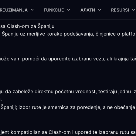
REUZIMANJA
FUNKCIJE
АЛАТИ
RESURSI
 sa Clash-om za Španiju
Španiju uz merljive korake podešavanja, činjenice o platfo
e vam pomoći da uporedite izabranu vezu, ali krajnja tačka
gu da zabeleže direktnu početnu vrednost, testiraju jednu i
.
Španiji; izbor rute je smernica za poređenje, a ne obećanje p
lijent kompatibilan sa Clash-om i uporedite izabranu rutu 