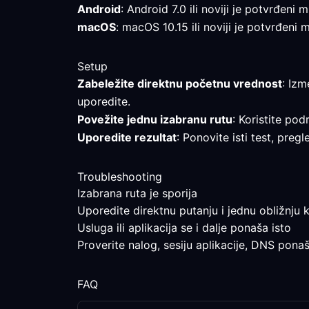
Android
: Android 7.0 ili noviji je potvrđeni
macOS
: macOS 10.15 ili noviji je potvrđeni
Setup
Zabeležite direktnu početnu vrednost
: Izm
uporedite.
Povežite jednu izabranu rutu
: Koristite pod
Uporedite rezultat
: Ponovite isti test, pre
Troubleshooting
Izabrana ruta je sporija
Uporedite direktnu putanju i jednu obližnju k
Usluga ili aplikacija se i dalje ponaša isto
Proverite nalog, sesiju aplikacije, DNS pona
FAQ