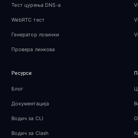
Тест цурења DNS-а
V
WebRTC тест
V
Генератор лозинки
V
Провера линкова
Ресурси
П
Блог
Ц
Документација
В
Водич за CLI
O
Водич за Clash
К