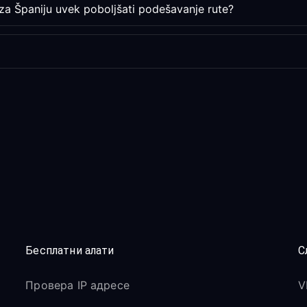
 za Španiju uvek poboljšati podešavanje rute?
Бесплатни алати
С
Провера IP адресе
V