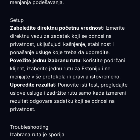
menjanja podešavanja.
Setup
Zabeležite direktnu početnu vrednost
: Izmerite
direktnu vezu za zadatak koji se odnosi na
privatnost, uključujući kašnjenje, stabilnost i
ponašanje usluge koje treba da uporedite.
Povežite jednu izabranu rutu
: Koristite podržani
klijent, izaberite jednu rutu za Estoniju i ne
menjajte više protokola ili pravila istovremeno.
Uporedite rezultat
: Ponovite isti test, pregledajte
uslove usluge i zadržite rutu samo kada izmereni
rezultat odgovara zadatku koji se odnosi na
privatnost.
Troubleshooting
Izabrana ruta je sporija