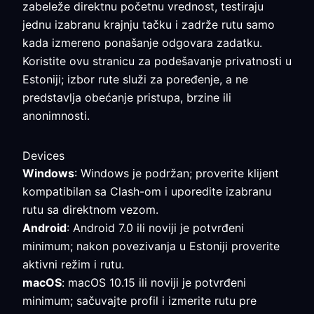
zabeleže direktnu početnu vrednost, testiraju
jednu izabranu krajnju tačku i zadrže rutu samo
kada izmereno ponašanje odgovara zadatku.
Koristite ovu stranicu za podešavanje privatnosti u
Estoniji; izbor rute služi za poređenje, a ne
predstavlja obećanje pristupa, brzine ili
anonimnosti.
Devices
Windows
: Windows je podržan; proverite klijent
kompatibilan sa Clash-om i uporedite izabranu
rutu sa direktnom vezom.
Android
: Android 7.0 ili noviji je potvrđeni
minimum; nakon povezivanja u Estoniji proverite
aktivni režim i rutu.
macOS
: macOS 10.15 ili noviji je potvrđeni
minimum; sačuvajte profil i izmerite rutu pre