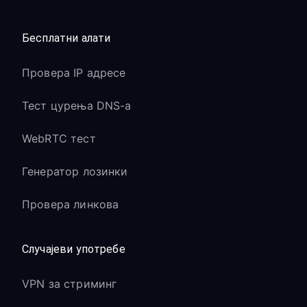
Бесплатни алати
Провера IP адресе
Тест цурења DNS-а
WebRTC тест
Генератор лозинки
Провера линкова
Случајеви употребе
VPN за стриминг