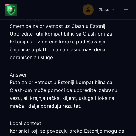
SR
clash-usecase
Smernice za privatnost uz Clash u Estoniji
Uporedite rutu kompatibilnu sa Clash-om za
Estoniju uz izmerene korake podešavanja,
činjenice o platformama i jasno navedena
ograničenja usluge.
Answer
Ruta za privatnost u Estoniji kompatibilna sa
Clash-om može pomoći da uporedite izabranu
vezu, ali krajnja tačka, klijent, usluga i lokalna
mreža i dalje određuju rezultat.
Local context
Korisnici koji se povezuju preko Estonije mogu da