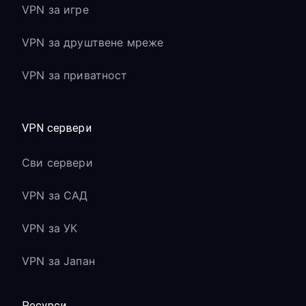
VPN за игре
VPN за друштвене мреже
VPN за приватност
VPN сервери
Сви сервери
VPN за САД
VPN за УК
VPN за Јапан
Ресурси