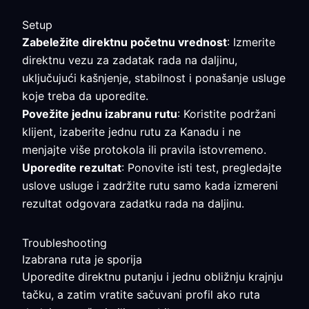
Setup
Zabeležite direktnu početnu vrednost
: Izmerite
direktnu vezu za zadatak rada na daljinu,
uključujući kašnjenje, stabilnost i ponašanje usluge
koje treba da uporedite.
Povežite jednu izabranu rutu
: Koristite podržani
klijent, izaberite jednu rutu za Kanadu i ne
menjajte više protokola ili pravila istovremeno.
Uporedite rezultat
: Ponovite isti test, pregledajte
uslove usluge i zadržite rutu samo kada izmereni
rezultat odgovara zadatku rada na daljinu.
Troubleshooting
Izabrana ruta je sporija
Uporedite direktnu putanju i jednu obližnju krajnju
tačku, a zatim vratite sačuvani profil ako ruta