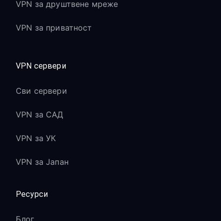
VPN за друштвене мреже
VPN за приватност
VPN сервери
Сви сервери
VPN за САД
VPN за УК
VPN за Јапан
Ресурси
Блог