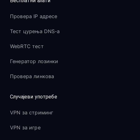
Бесплатни алати
Провера IP адресе
Тест цурења DNS-а
WebRTC тест
Генератор лозинки
Провера линкова
Случајеви употребе
VPN за стриминг
VPN за игре