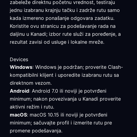
zabeleže direktnu početnu vrednost, testiraju
jednu izabranu krajnju tačku i zadrže rutu samo
kada izmereno ponašanje odgovara zadatku.
Koristite ovu stranicu za podešavanje rada na
daljinu u Kanadi; izbor rute služi za poređenje, a
rezultat zavisi od usluge i lokalne mreže.
Devices
Windows
: Windows je podržan; proverite Clash-
kompatibilni klijent i uporedite izabranu rutu sa
direktnom vezom.
Android
: Android 7.0 ili noviji je potvrđeni
minimum; nakon povezivanja u Kanadi proverite
aktivni režim i rutu.
macOS
: macOS 10.15 ili noviji je potvrđeni
minimum; sačuvajte profil i izmerite rutu pre
promene podešavanja.