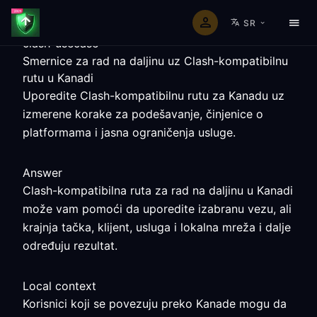
SR
clash-usecase
Smernice za rad na daljinu uz Clash-kompatibilnu
rutu u Kanadi
Uporedite Clash-kompatibilnu rutu za Kanadu uz
izmerene korake za podešavanje, činjenice o
platformama i jasna ograničenja usluge.
Answer
Clash-kompatibilna ruta za rad na daljinu u Kanadi
može vam pomoći da uporedite izabranu vezu, ali
krajnja tačka, klijent, usluga i lokalna mreža i dalje
određuju rezultat.
Local context
Korisnici koji se povezuju preko Kanade mogu da