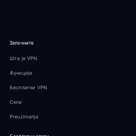
Започните
Шта је VPN
Функције
Бесплатни VPN
Cene
Preuzimanja