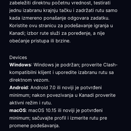
zabeležiti direktnu početnu vrednost, testirati
jednu izabranu krajnju tačku i zadržati rutu samo
kada izmereno ponašanje odgovara zadatku.
Koristite ovu stranicu za podešavanje igranja u
Kanadi; izbor rute služi za poređenje, a nije
obećanje pristupa ili brzine.
Devices
Windows
: Windows je podržan; proverite Clash-
kompatibilni klijent i uporedite izabranu rutu sa
direktnom vezom.
Android
: Android 7.0 ili noviji je potvrđeni
minimum; nakon povezivanja u Kanadi proverite
aktivni režim i rutu.
macOS
: macOS 10.15 ili noviji je potvrđeni
minimum; sačuvajte profil i izmerite rutu pre
promene podešavanja.