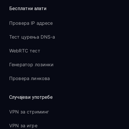
Бесплатни алати
Провера IP адресе
Тест цурења DNS-а
WebRTC тест
Генератор лозинки
Провера линкова
Случајеви употребе
VPN за стриминг
VPN за игре