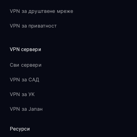
VPN за друштвене мреже
VPN за приватност
VPN сервери
Сви сервери
VPN за САД
VPN за УК
VPN за Јапан
Ресурси