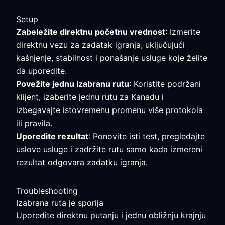
Setup
Zabeležite direktnu početnu vrednost
: Izmerite
direktnu vezu za zadatak igranja, uključujući
kašnjenje, stabilnost i ponašanje usluge koje želite
da uporedite.
Povežite jednu izabranu rutu
: Koristite podržani
klijent, izaberite jednu rutu za Kanadu i
izbegavajte istovremenu promenu više protokola
ili pravila.
Uporedite rezultat
: Ponovite isti test, pregledajte
uslove usluge i zadržite rutu samo kada izmereni
rezultat odgovara zadatku igranja.
Troubleshooting
Izabrana ruta je sporija
Uporedite direktnu putanju i jednu obližnju krajnju