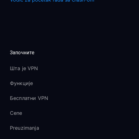
Започните
Шта је VPN
Функције
Бесплатни VPN
Cene
Preuzimanja