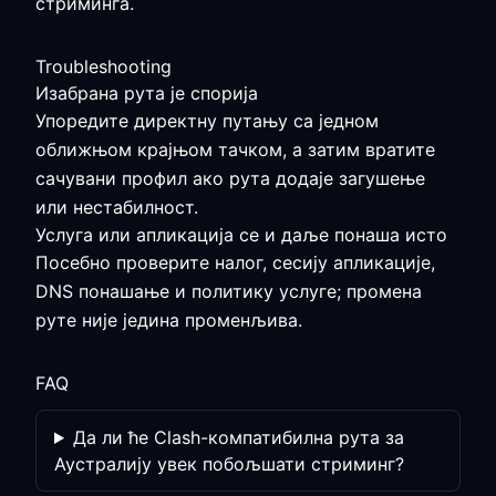
стриминга.
Troubleshooting
Изабрана рута је спорија
Упоредите директну путању са једном
оближњом крајњом тачком, а затим вратите
сачувани профил ако рута додаје загушење
или нестабилност.
Услуга или апликација се и даље понаша исто
Посебно проверите налог, сесију апликације,
DNS понашање и политику услуге; промена
руте није једина променљива.
FAQ
Да ли ће Clash-компатибилна рута за
Аустралију увек побољшати стриминг?