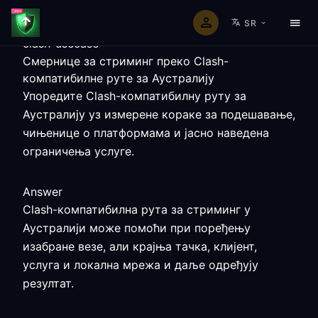
SR
clash-usecase
Смернице за стриминг преко Clash-
компатибилне руте за Аустралију
Упоредите Clash-компатибилну руту за
Аустралију уз измерене кораке за подешавање,
чињенице о платформама и јасно наведена
ограничења услуге.
Answer
Clash-компатибилна рута за стриминг у
Аустралији може помоћи при поређењу
изабране везе, али крајња тачка, клијент,
услуга и локална мрежа и даље одређују
резултат.