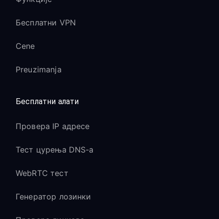
Бесплатни VPN
Cene
Preuzimanja
Бесплатни алати
Провера IP адресе
Тест цурења DNS-а
WebRTC тест
Генератор лозинки