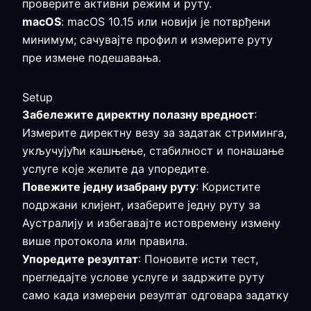
проверите активни режим и руту.
macOS
: macOS 10.15 или новији је потврђени
минимум; сачувајте профил и измерите руту
пре измене подешавања.
Setup
Забележите директну полазну вредност
:
Измерите директну везу за задатак стриминга,
укључујући кашњење, стабилност и понашање
услуге које желите да упоредите.
Повежите једну изабрану руту
: Користите
подржани клијент, изаберите једну руту за
Аустралију и избегавајте истовремену измену
више протокола или правила.
Упоредите резултат
: Поновите исти тест,
прегледајте услове услуге и задржите руту
само када измерени резултат одговара задатку