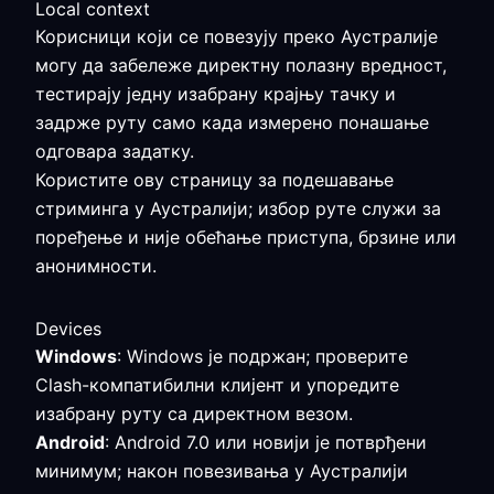
Local context
Корисници који се повезују преко Аустралије
могу да забележе директну полазну вредност,
тестирају једну изабрану крајњу тачку и
задрже руту само када измерено понашање
одговара задатку.
Користите ову страницу за подешавање
стриминга у Аустралији; избор руте служи за
поређење и није обећање приступа, брзине или
анонимности.
Devices
Windows
: Windows је подржан; проверите
Clash-компатибилни клијент и упоредите
изабрану руту са директном везом.
Android
: Android 7.0 или новији је потврђени
минимум; након повезивања у Аустралији