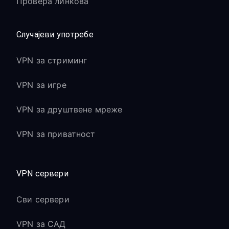
Провера линкова
Случајеви употребе
VPN за стриминг
VPN за игре
VPN за друштвене мреже
VPN за приватност
VPN сервери
Сви сервери
VPN за САД