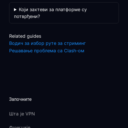
Који захтеви за платформе су
потврђени?
Related guides
Водич за избор руте за стриминг
Решавање проблема са Clash-ом
Започните
Шта је VPN
Функције